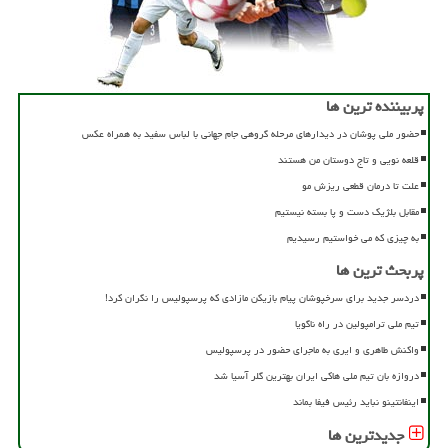
پربیننده ترین ها
حضور ملی پوشان در دیدارهای مرحله گروهی جام جهانی با لباس سفید به همراه عکس
قلعه نویی و تاج دوستان من هستند
علت تا درمان قطعی ریزش مو
مقابل بلژیک دست و پا بسته نیستیم
به چیزی که می خواستیم رسیدیم
پربحث ترین ها
دردسر جدید برای سرخپوشان پیام بازیکن مازادی که پرسپولیس را نگران کرد!
تیم ملی ترامپولین در راه ناگویا
واکنش طاهری و ایری به ماجرای حضور در پرسپولیس
دروازه بان تیم ملی هاکی ایران بهترین گلر آسیا شد
اینفانتینو نباید رئیس فیفا بماند
جدیدترین ها