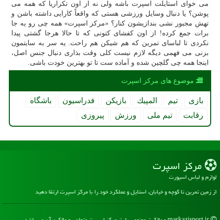
می خوای استایلت اسپرت باشه ولی نه از اون تکراریا که همه می
پوشن؟ یا دنبال وسایل ورزشی هستی که واقعاً کارایی داشته باشن و
تهش مجبور نشی بندازیشون کنار؟ «مرکز اسپرت» همه چی رو یه جا
برات جمع کرده! از اون کفشای کتونی که تا حالا هرجا گشتی پیدا
نکردی تا لباسای تمرین که هم شیکن هم راحت. یه سر به سایتمون
بزنی می فهمی دیگه لازم نیست کلی وقت بذاری دنبال جنس اصل،
اینجا همه چی گلچین شده و آماده ست تا تو بهترین خودت باشی.
موضوع های مركز اسپرت
بازی
تیم
المپیك
بازیكن
فدراسیون
باشگاه
رقابت
تیم ملی
ورزش
پیروزی
مركز اسپرت
لوازم و لباس اسپورت
از زمین تمرین تا کوچه و خیابان، استایل و عملکرد خود را با مرکز اسپرت ارتقا دهید
markazisport.ir - مالکیت معنوی سایت مركز اسپرت متعلق به مالکین آن می باشد