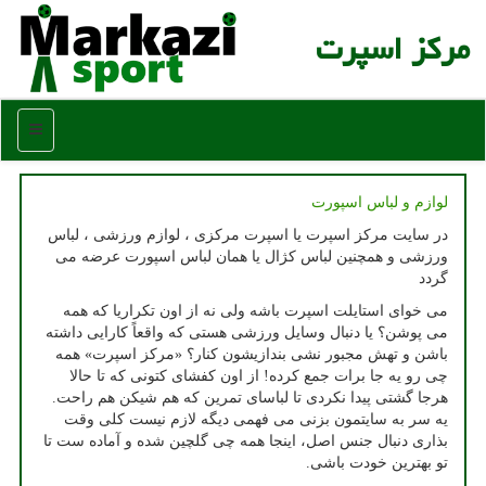
مركز اسپرت
منو
لوازم و لباس اسپورت
در سایت مركز اسپرت یا اسپرت مركزی ، لوازم ورزشی ، لباس
ورزشی و همچنین لباس كژال یا همان لباس اسپورت عرضه می
گردد
می خوای استایلت اسپرت باشه ولی نه از اون تکراریا که همه
می پوشن؟ یا دنبال وسایل ورزشی هستی که واقعاً کارایی داشته
باشن و تهش مجبور نشی بندازیشون کنار؟ «مرکز اسپرت» همه
چی رو یه جا برات جمع کرده! از اون کفشای کتونی که تا حالا
هرجا گشتی پیدا نکردی تا لباسای تمرین که هم شیکن هم راحت.
یه سر به سایتمون بزنی می فهمی دیگه لازم نیست کلی وقت
بذاری دنبال جنس اصل، اینجا همه چی گلچین شده و آماده ست تا
تو بهترین خودت باشی.