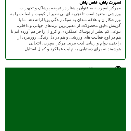
اسپرت باش، خاص باش
«مرکز اسپرت» به عنوان پیشتاز در عرضه پوشاک و تجهیزات
ورزشی، متعهد است تا تجربه ای بی نظیر از کیفیت و اصالت را به
ورزشکاران و علاقه مندان به سبک زندگی پویا ارائه دهد. ما با
گزینش دقیق محصولات از معتبرترین برندهای جهانی و داخلی،
تنوعی کم نظیر از پوشاک عملکردی و کژوال را فراهم آورده ایم تا
هم در اوج فعالیت های ورزشی و هم در دل زندگی روزمره، از
راحتی، دوام و زیبایی لذت ببرید. مرکز اسپرت، انتخابی
هوشمندانه برای دستیابی به نهایت عملکرد و کمال استایل.
جدیدترین مطالب
خودکشی النصر به خاطر رونالدو
شوک شبانه به تراکتور با حضور نکونام
رقابت 28 والیبالیست برای حضور در لیست نهائی تیم ملی
شروع تلخ مدافع تیم ملی بعد از جدایی از پرسپولیس
دردسر جدید برای سرخپوشان پیام بازیکن مازادی که پرسپولیس را نگران کرد!
تیم ملی ترامپولین در راه ناگویا
جالب ترین ها
هزینه های ثبت تغییرات شرکت