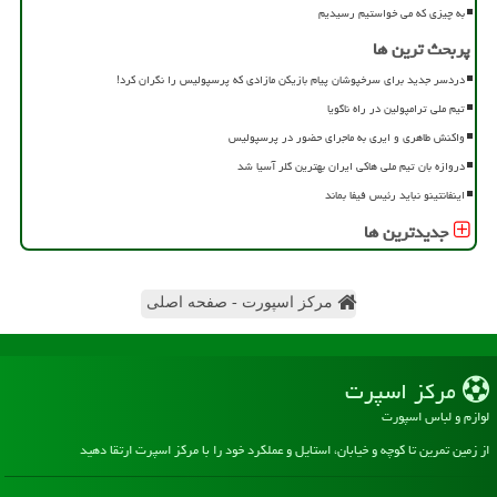
به چیزی که می خواستیم رسیدیم
پربحث ترین ها
دردسر جدید برای سرخپوشان پیام بازیکن مازادی که پرسپولیس را نگران کرد!
تیم ملی ترامپولین در راه ناگویا
واکنش طاهری و ایری به ماجرای حضور در پرسپولیس
دروازه بان تیم ملی هاکی ایران بهترین گلر آسیا شد
اینفانتینو نباید رئیس فیفا بماند
جدیدترین ها
مرکز اسپورت - صفحه اصلی
مركز اسپرت
لوازم و لباس اسپورت
از زمین تمرین تا کوچه و خیابان، استایل و عملکرد خود را با مرکز اسپرت ارتقا دهید