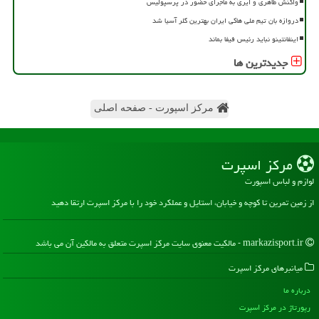
واکنش طاهری و ایری به ماجرای حضور در پرسپولیس
دروازه بان تیم ملی هاکی ایران بهترین گلر آسیا شد
اینفانتینو نباید رئیس فیفا بماند
جدیدترین ها
مرکز اسپورت - صفحه اصلی
مركز اسپرت
لوازم و لباس اسپورت
از زمین تمرین تا کوچه و خیابان، استایل و عملکرد خود را با مرکز اسپرت ارتقا دهید
markazisport.ir - مالکیت معنوی سایت مركز اسپرت متعلق به مالکین آن می باشد
میانبرهای مركز اسپرت
درباره ما
رپورتاژ در مركز اسپرت