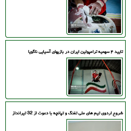
تایید ۴ سهمیه ترامپولین ایران در بازیهای آسیایی ناگویا
شروع اردوی تیم های ملی تفنگ و تپانچه با دعوت از 32 تیرانداز