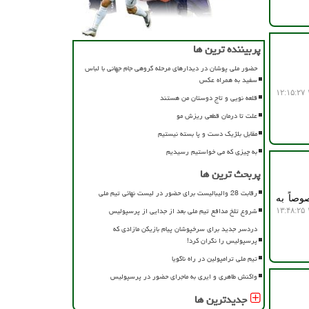
پربیننده ترین ها
حضور ملی پوشان در دیدارهای مرحله گروهی جام جهانی با لباس
سفید به همراه عکس
۱
قلعه نویی و تاج دوستان من هستند
علت تا درمان قطعی ریزش مو
مقابل بلژیک دست و پا بسته نیستیم
به چیزی که می خواستیم رسیدیم
پربحث ترین ها
رقابت 28 والیبالیست برای حضور در لیست نهائی تیم ملی
 در واکنشی مضحک به انتقادات از عملکرد فیفا در جام جهانی 2026 خصوصاً به
شروع تلخ مدافع تیم ملی بعد از جدایی از پرسپولیس
۱
دردسر جدید برای سرخپوشان پیام بازیکن مازادی که
پرسپولیس را نگران کرد!
تیم ملی ترامپولین در راه ناگویا
واکنش طاهری و ایری به ماجرای حضور در پرسپولیس
جدیدترین ها