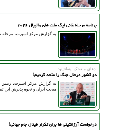
برنامه مرحله غائی لیگ ملت های والیبال ۲۰۲۶
به گزارش مرکز اسپرت، مرحله نهائی لیگ ملت های والیبال
ادعای مضحک اینفانتینو:
دو کشور درحال جنگ را متحد کردیم!
مبحث ایران و نحوه پذیرش این تیم 
درخواست آرژانتینی ها برای تکرار فینال جام جهانی!