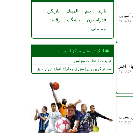
بازی
تیم
المپیك
بازیكن
 آسیایی
فدراسیون
باشگاه
رقابت
۱
تیم ملی
لینک دوستان مركز اسپرت
تبلیغات انتخابات مجلس
ای اخیر
مستر گرین وال | مجری و طراح انواع دیوار سبز
۱
رش بشدت
۱