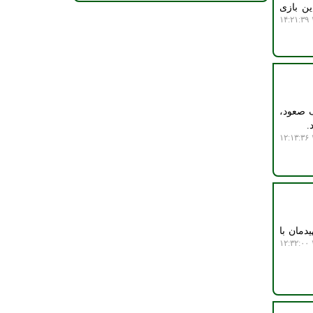
ین بازی
۱
ک صعود،
.
۱
دمان با
۱