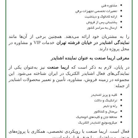
مشاوره فنی
تعمیرات تخصصی تجهیزات برقی
ارائه کاتالوگ و دیتاشیت
پشتیبانی پس از فروش
ارسال به سراسر کشور
را به مشتریان خود ارائه می‌دهند. همچنین برخی از آن‌ها مانند
نمایندگی اشنایدر در خیابان فرشته تهران
خدمات
VIP
و مشاوره در
محل پروژه دارند.
معرفی اریما صنعت به عنوان نماینده اشنایدر
در پایان، لازم به ذکر است که
اریما صنعت
نیز به‌عنوان یکی از
نمایندگی‌های فعال اشنایدر الکتریک در ایران شناخته می‌شود. این
مجموعه در زمینه فروش، مشاوره، تأمین و تعمیر محصولات اشنایدر
از جمله:
کلید و پریز اشنایدر
ترانکینگ و داکت
رله و تایمر
بی‌متال و کنتاکتور
محافظ جان و کلیدهای اتوماتیک
میکروسوئیچ اشنایدر الکتریک
فعال است. اریما صنعت با رویکردی تخصصی، همکاری با پروژه‌های
صنعتی و ساختمانی را هدف قرار داده است