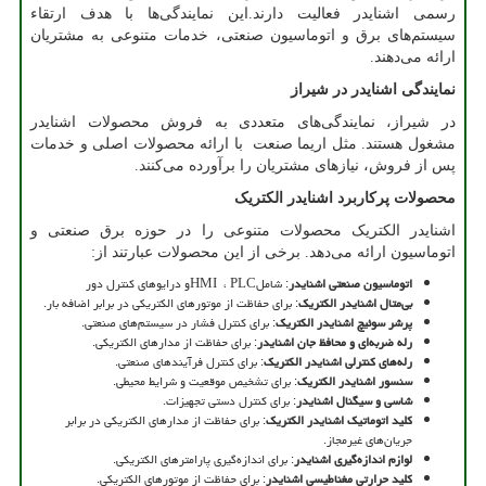
رسمی اشنایدر فعالیت دارند.این نمایندگی‌ها با هدف ارتقاء
سیستم‌های برق و اتوماسیون صنعتی، خدمات متنوعی به مشتریان
ارائه می‌دهند
. ​
نمایندگی اشنایدر در شیراز
در شیراز، نمایندگی‌های متعددی به فروش محصولات اشنایدر
مشغول هستند. مثل اریما صنعت با ارائه محصولات اصلی و خدمات
پس از فروش، نیازهای مشتریان را برآورده می‌کنند
.​
محصولات پرکاربرد اشنایدر الکتریک
اشنایدر الکتریک محصولات متنوعی را در حوزه برق صنعتی و
اتوماسیون ارائه می‌دهد. برخی از این محصولات عبارتند از:
اتوماسیون صنعتی اشنایدر
: شامل
PLC
،
HMI
و درایوهای کنترل دور
بی‌متال اشنایدر الکتریک
: برای حفاظت از موتورهای الکتریکی در برابر اضافه بار
.​
پرشر سوئیچ اشنایدر الکتریک
: برای کنترل فشار در سیستم‌های صنعتی
.​
رله ضربه‌ای و محافظ جان اشنایدر
: برای حفاظت از مدارهای الکتریکی
.​
رله‌های کنترلی اشنایدر الکتریک
: برای کنترل فرآیندهای صنعتی
.​
سنسور اشنایدر الکتریک
: برای تشخیص موقعیت و شرایط محیطی
.​
شاسی و سیگنال اشنایدر
: برای کنترل دستی تجهیزات
.​
کلید اتوماتیک اشنایدر الکتریک
: برای حفاظت از مدارهای الکتریکی در برابر
جریان‌های غیرمجاز
.​
لوازم اندازه‌گیری اشنایدر
: برای اندازه‌گیری پارامترهای الکتریکی
.​
کلید حرارتی مغناطیسی اشنایدر
: برای حفاظت از موتورهای الکتریکی
.​