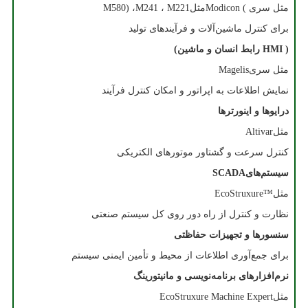
مثل سری
Modicon (
مثل
M221
،
M241
،
M580)
برای کنترل ماشین‌آلات و فرآیندهای تولید
( HMI رابط انسان و ماشین)
مثل سری
Magelis
نمایش اطلاعات به اپراتور و امکان کنترل فرآیند
درایوها و اینورترها
مثل
Altivar
کنترل سرعت و گشتاور موتورهای الکتریکی
سیستم‌های
SCADA
مثل
EcoStruxure™
نظارت و کنترل از راه دور روی کل سیستم صنعتی
سنسورها و تجهیزات حفاظتی
برای جمع‌آوری اطلاعات از محیط و تأمین ایمنی سیستم
نرم‌افزارهای برنامه‌نویسی و مانیتورینگ
مثل
EcoStruxure Machine Expert