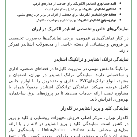
کلید مینیاتوری اشنایدر الکتریک
: برای حفاظت از مدارهای فرعی
.​
کنتاکتور اشنایدر الکتریک
: برای کنترل مدارهای قدرت
.​
محافظ جان اشنایدر الکتریک
: برای حفاظت از افراد در برابر جریان‌های نشتی
.​
میکروسوئیچ اشنایدر الکتریک
: برای تشخیص موقعیت مکانیکی
.​
نمایندگی‌های خاص و تخصصی اشنایدر الکتریک در ایران
در کنار نمایندگی‌های عمومی، برخی نمایندگی‌ها به‌صورت تخصصی
بر فروش و پشتیبانی از دسته خاصی از محصولات اشنایدر تمرکز
دارند.
نمایندگی ترانک اشنایدر و ترانکینگ اشنایدر
ترانکینگ‌ها نقش مهمی در مدیریت کابل‌ها در فضاهای صنعتی، اداری
و ساختمانی دارند. نمایندگی ترانک اشنایدر در تهران، اصفهان و
مشهد، انواع ترانک‌های
PVC
، فلزی و ضدحریق را با لوازم جانبی
کامل عرضه می‌کند. نمایندگی ترانکینگ اشنایدر معمولاً همراه با
مشاوره نصب ارائه خدمات می‌دهد تا در پروژه‌های برق ساختمان،
بهره‌وری افزایش یابد.
نمایندگی کلید و پریز اشنایدر در لاله‌زار
لاله‌زار تهران، مرکز اصلی فروش تجهیزات روشنایی و کلید و پریز
در کشور است. نمایندگی کلید و پریز اشنایدر در لاله زار با ارائه
مدل‌های مختلف مانند
Asfora
،
Sedna
و
Unica
، پاسخگوی نیاز
مشتریان خانگی و صنعتی است. طراحی مدرن، کیفیت بالا و تنوع