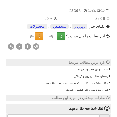
1399/12/15
23:36:34
2096
5
/
0.0
تگهای خبر:
رپورتاژ
,
متخصص
,
محصولات
این مطلب را می پسندید؟
(0)
(0)
X
تازه ترین مطالب مرتبط
علت تا درمان قطعی ریزش مو
راهنمای انتخاب بهترین واکی تاکی
انتخابی مطمئن برای کاربرانی که به دسترسی پایدار نیاز دارند
شماره امداد خودرو قابل اعتماد و پاسخگو
نظرات بینندگان در مورد این مطلب
لطفا شما هم
نظر دهید