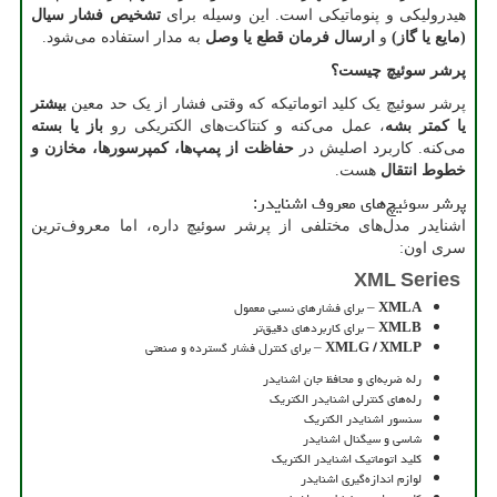
هیدرولیکی و پنوماتیکی است. این وسیله برای
تشخیص فشار سیال
(مایع یا گاز)
و
ارسال فرمان قطع یا وصل
به مدار استفاده می‌شود.
پرشر سوئیچ چیست؟
پرشر سوئیچ یک کلید اتوماتیکه که وقتی فشار از یک حد معین
بیشتر
یا کمتر بشه
، عمل می‌کنه و کنتاکت‌های الکتریکی رو
باز یا بسته
می‌کنه. کاربرد اصلیش در
حفاظت از پمپ‌ها، کمپرسورها، مخازن و
خطوط انتقال
هست.
پرشر سوئیچ‌های معروف اشنایدر:
اشنایدر مدل‌های مختلفی از پرشر سوئیچ داره، اما معروف‌ترین
سری اون:
XML Series
XMLA
–
برای فشارهای نسبی معمول
XMLB
–
برای کاربردهای دقیق‌تر
XMLG / XMLP
–
برای کنترل فشار گسترده و صنعتی
رله ضربه‌ای و محافظ جان اشنایدر
رله‌های کنترلی اشنایدر الکتریک
سنسور اشنایدر الکتریک
شاسی و سیگنال اشنایدر
کلید اتوماتیک اشنایدر الکتریک
لوازم اندازه‌گیری اشنایدر