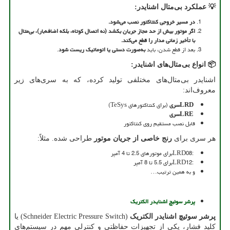
💡
عملکرد بی‌متال اشنایدر
:
در مسیر خروجی کنتاکتور نصب می‌شود
.
اگر موتور بیش از حد مجاز جریان بکشد (نه اتصال کوتاه، بلکه اضافه‌بار)، بی‌متال
با تأخیر زمانی مدار را قطع می‌کند
.
بعد از قطع شدن، باید
به‌صورت دستی یا اتوماتیک ریست شود
.
📦
انواع بی‌متال‌های اشنایدر
:
اشنایدر بی‌متال‌های مختلفی تولید کرده، که به سری‌های زیر
معروف‌اند:
LRD
سری
(برای کنتاکتورهای TeSys)
LRE
سری
قابل نصب مستقیم روی کنتاکتور
هر سری برای
رنج خاصی از جریان موتور
طراحی شده. مثلاً:
LRD08:
برای موتورهای 2.5 تا 4 آمپر
LRD12:
برای 5.5 تا 8 آمپر
و به همین ترتیب
…
پرشر سوئیچ اشنایدر الکتریک
پرشر سوئیچ اشنایدر الکتریک
(Schneider Electric Pressure Switch)
یا
کلید فشار، یکی از تجهیزات حفاظتی و کنترلی مهم در سیستم‌های