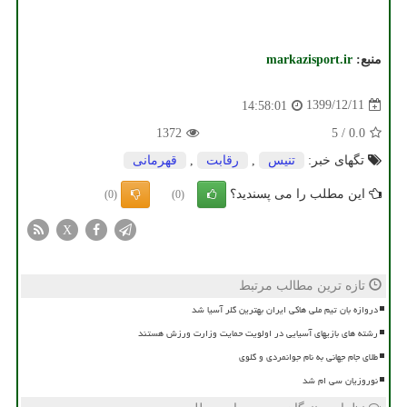
منبع:
markazisport.ir
1399/12/11
14:58:01
1372
5
/
0.0
تگهای خبر:
تنیس
,
رقابت
,
قهرمانی
این مطلب را می پسندید؟
(0)
(0)
X
تازه ترین مطالب مرتبط
دروازه بان تیم ملی هاکی ایران بهترین گلر آسیا شد
رشته های بازیهای آسیایی در اولویت حمایت وزارت ورزش هستند
طلای جام جهانی به نام جوانمردی و گلوی
نوروزیان سی ام شد