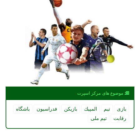
موضوع های مركز اسپرت
بازی
تیم
المپیك
بازیكن
فدراسیون
باشگاه
رقابت
تیم ملی