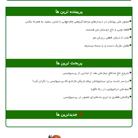
پربیننده ترین ها
حضور ملی پوشان در دیدارهای مرحله گروهی جام جهانی با لباس سفید به همراه عکس
قلعه نویی و تاج دوستان من هستند
علت تا درمان قطعی ریزش مو
مقابل بلژیک دست و پا بسته نیستیم
پربحث ترین ها
شروع تلخ مدافع تیم ملی بعد از جدایی از پرسپولیس
دردسر جدید برای سرخپوشان پیام بازیکن مازادی که پرسپولیس را نگران کرد!
تیم ملی ترامپولین در راه ناگویا
واکنش طاهری و ایری به ماجرای حضور در پرسپولیس
جدیدترین ها