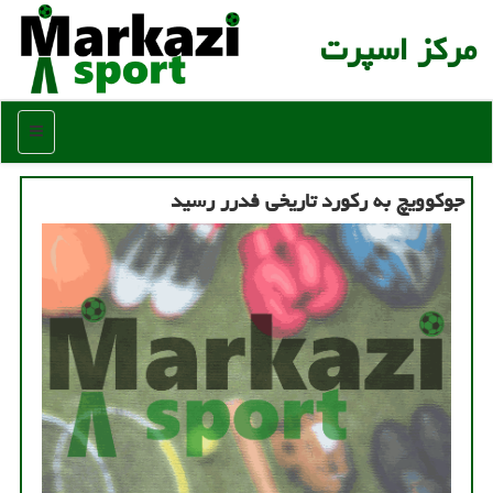
مركز اسپرت
منو
جوكوویچ به ركورد تاریخی فدرر رسید