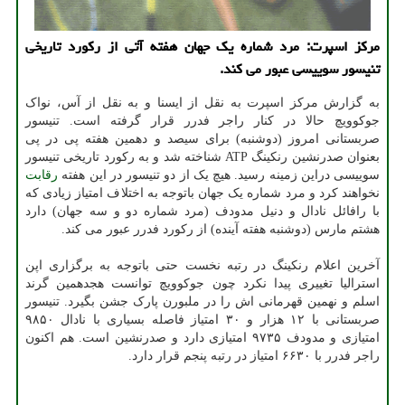
مرکز اسپرت: مرد شماره یک جهان هفته آتی از رکورد تاریخی
تنیسور سوییسی عبور می کند.
به گزارش مرکز اسپرت به نقل از ایسنا و به نقل از آس، نواک
جوکوویچ حالا در کنار راجر فدرر قرار گرفته است. تنیسور
صربستانی امروز (دوشنبه) برای سیصد و دهمین هفته پی در پی
بعنوان صدرنشین رنکینگ ATP شناخته شد و به رکورد تاریخی تنیسور
سوییسی دراین زمینه رسید. هیچ یک از دو تنیسور در این هفته
رقابت
نخواهند کرد و مرد شماره یک جهان باتوجه به اختلاف امتیاز زیادی که
با رافائل نادال و دنیل مدودف (مرد شماره دو و سه جهان) دارد
هشتم مارس (دوشنبه هفته آینده) از رکورد فدرر عبور می کند.
آخرین اعلام رنکینگ در رتبه نخست حتی باتوجه به برگزاری اپن
استرالیا تغییری پیدا نکرد چون جوکوویچ توانست هجدهمین گرند
اسلم و نهمین قهرمانی اش را در ملبورن پارک جشن بگیرد. تنیسور
صربستانی با ۱۲ هزار و ۳۰ امتیاز فاصله بسیاری با نادال ۹۸۵۰
امتیازی و مدودف ۹۷۳۵ امتیازی دارد و صدرنشین است. هم اکنون
راجر فدرر با ۶۶۳۰ امتیاز در رتبه پنجم قرار دارد.