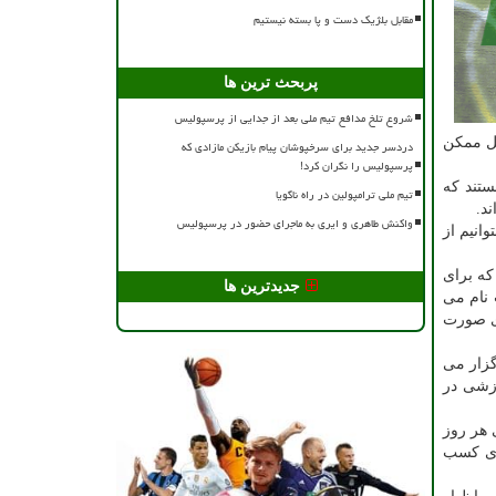
مقابل بلژیک دست و پا بسته نیستیم
پربحث ترین ها
شروع تلخ مدافع تیم ملی بعد از جدایی از پرسپولیس
کل ممکن
دردسر جدید برای سرخپوشان پیام بازیکن مازادی که
پرسپولیس را نگران کرد!
لکترونیک هستند که
تیم ملی ترامپولین در راه ناگویا
ند.
واکنش طاهری و ایری به ماجرای حضور در پرسپولیس
انیم از
که برای
جدیدترین ها
 نام می
به بندی صورت
 دوم که از ۲۱ فروردین تا ۱۲ اردیبهشت برگزار می
رزشی در
ند که برای هر روز
شتری کسب