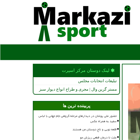
لینک دوستان مركز اسپرت
تبلیغات انتخابات مجلس
مستر گرین وال | مجری و طراح انواع دیوار سبز
پربیننده ترین ها
حضور ملی پوشان در دیدارهای مرحله گروهی جام جهانی با لباس
سفید به همراه عکس
قلعه نویی و تاج دوستان من هستند
علت تا درمان قطعی ریزش مو