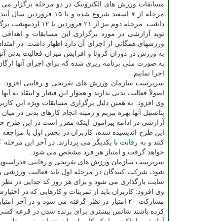
مسابقات ورزش های الکترونیک در دو مرحله برگزار می ش
مرحله از ۷ اسفند شروع شده و تا ۱۵ فرو
داشت. مرحله دوم نیز از ۲۱ فروردین تا ۱۲ اردیبهشت برگزار می گردد.
نوید آرازشی در مورد برگزاری این مسابقات و اهدافی 
ورزشهای همگانی از اجرای آن دارد اظهار داشت: در امتدا
به ورزش در دوران کرونا و افزایش میزان فعالیت بدنی آن
به صورت ملی برنامه ریزی شده که برای اجرای آنها ارگان
اجرا نماییم.
اصولاً فعالیت بدنی ندارند و هموار این فشار و انتقاد به آنه
وی افزود: به همین دلیل برگزاری مسابقات ویژه این کاربرا
پتانسیل آنها بهره ببریم و زمینه انجام کارهای بدنی در میان آ
آرازشی در ادامه پیرامون اینکه مقرر است در این طرح چه 
این طرح اندیشیده شده، کاربران در بخش اول با مراجعه به سایت Eligo.ir برای 
کنند و به
رقابت
خواهد گرفت و امتیاز هر فرد مشخص می شود.
شود، شرکت کنندگان در مرحله اول باید فعالیت ورزشی و ب
سایت بارگذاری می شود و برای هر روز کد جدایی در ن
مشارکت ۲۰ امتیاز در نظر گرفته می شود و در آخ
کرده باشند شانس بیشتری برای برنده شدن در قرعه کشی