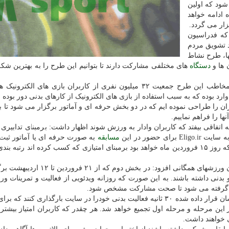
ود که اولین
ردین سال آینده ادامه خواهد
که فدراسیون
د تشویق مردم
ها، طرح نشاط
 ها و
دستگاه
های مختلفی مشارکت دارند تا بتوانیم این طرح را به بهترین ش
سرپرست سازمان ورزش های تفریحی و رقابتی افزود: مخاطب این طرح جمعیت ۳۲ میلیون نفری از کاربران بازی های ا
ا وارد بوده که به سبب استفاده از بازی های الکترونیک از کارهای بدنی دور بوده ا
ن را طراحی نموده ایم که در دو بخش حرفه ای و آماتور برگزار می شود تا بتو
نها را فراهم نماییم.
اتفاقی بیفتد که کاربران وادار به ورزش شوند اظهار داشت: برمبنای تدابیری 
حضور در این
مسابقه
به صورت حرفه ای یا آماتور ثبت
با یکدیگر می پردازند. در آخر این مرحله که روز ۱۵ فروردین ماه خواهد بود برمبنای امتیازی که کسب کرده اند رت
سرپرست سازمان ورزش های تفریحی و رقابتی فدراسیون ورزشهای همگانی افزود: در بخش
دنی داشته باشند. به این صورت که روزانه ویدئویی از فعالیت و تمرینات و
ظر گرفته می شود تا صحت مشارکت مشخص شود.
وی افزود: کاربران باید از تمرینات و کارهایی که در اختیارشان قرار داده شده ۳۰ ثانیه فعالیت بدنی خودرا در سایت بارگذاری کن
ر امتیاز این مرحله و مرحله اول تجمیع خواهد شد. هر چقدر که کاربران امتیاز بی
 خواهند داشت.