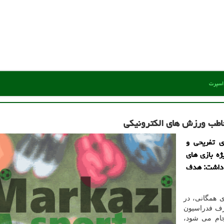
 اسپرت
 تفریحی و
ژه بازی های
ر داشت: هدف
 همگانی، در
رف فدراسیون
ام می شود،