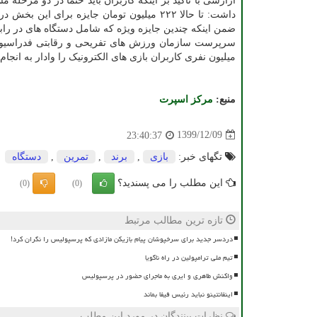
آرازشی با تاکید بر اینکه کاربران باید حتما در دو مرحله 
داشت: تا حالا ۲۲۲ میلیون تومان جایزه بر
ضمن اینکه چندین جایزه ویژه که شامل دستگاه های در رابط
میلیون نفری کاربران بازی های الکترونیک را وادار به انجام 
منبع:
مركز اسپرت
1399/12/09
23:40:37
تگهای خبر:
بازی
,
برند
,
تمرین
,
دستگاه
این مطلب را می پسندید؟
(0)
(0)
تازه ترین مطالب مرتبط
دردسر جدید برای سرخپوشان پیام بازیکن مازادی که پرسپولیس را نگران کرد!
تیم ملی ترامپولین در راه ناگویا
واکنش طاهری و ایری به ماجرای حضور در پرسپولیس
اینفانتینو نباید رئیس فیفا بماند
نظرات بینندگان در مورد این مطلب