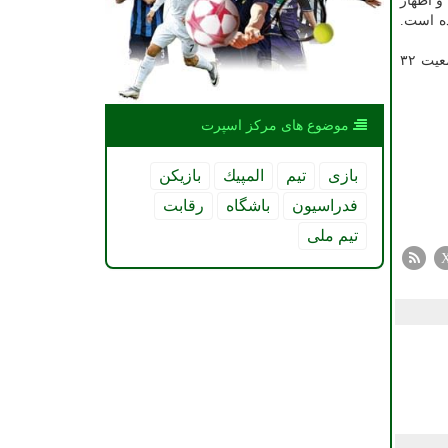
و اظهار
شده است.
سرپرست سازمان ورزش های تفریحی و رقابتی فدراسیون ورزشهای همگانی در آخر ابراز امیدواری کرد با اجرای این طرح بتوانند جمعیت ۳۲
موضوع های مركز اسپرت
بازی
تیم
المپیك
بازیكن
فدراسیون
باشگاه
رقابت
تیم ملی