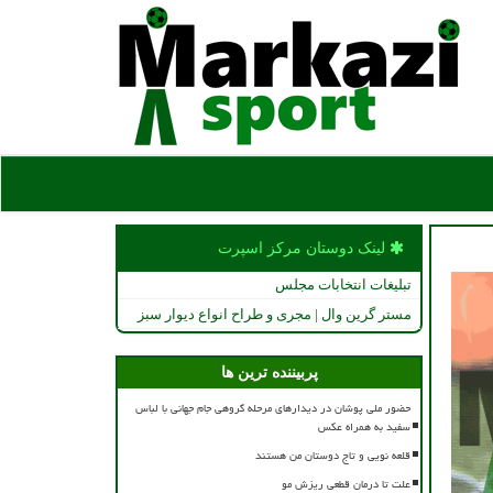
لینک دوستان مركز اسپرت
تبلیغات انتخابات مجلس
مستر گرین وال | مجری و طراح انواع دیوار سبز
پربیننده ترین ها
حضور ملی پوشان در دیدارهای مرحله گروهی جام جهانی با لباس
سفید به همراه عکس
قلعه نویی و تاج دوستان من هستند
علت تا درمان قطعی ریزش مو