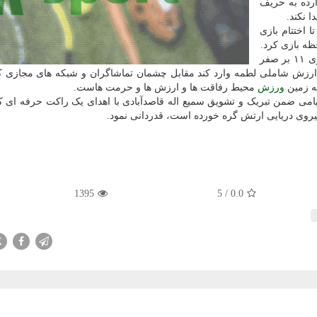
ارده به حریف
 نکند.
 اختتام بازی
ظه بازی کرد.
قاصدآبادی حتی در زمانی از بازی که می توانست با پیروزی ۱۱ بر صفر
باارزش شاملی لطمه وارد کند مقابل چشمان تماشاگران و شبکه های مجازی
که زمین
ورزش
محیط رفاقت ها و ارزش ها و حرمت هاست.
امی ضمن تبریک و تشویق سمیع اله قاصدآبادی با اهدای یک راکت حرفه ای ک
 نیروی دریایی ارتش گره خورده است، قدردانی نمود.
1395
5
/
0.0
X