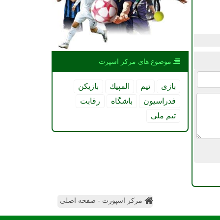
موضوع های مركز اسپرت
بازی
تیم
المپیك
بازیكن
فدراسیون
باشگاه
رقابت
تیم ملی
مرکز اسپورت - صفحه اصلی