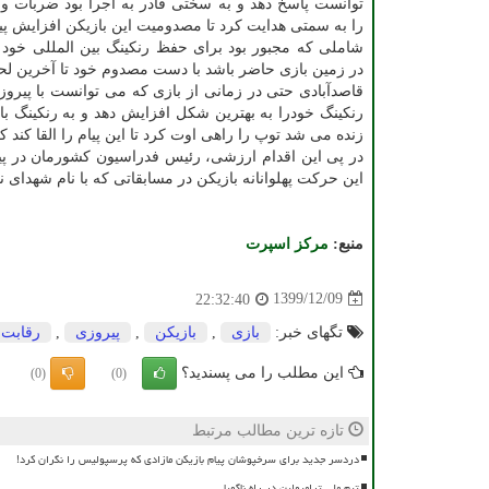
توانست پاسخ دهد و به سختی قادر به اجرا بود ضربات و
را به سمتی هدایت کرد تا مصدومیت این بازیکن افزایش پیدا
شاملی که مجبور بود برای حفظ رنکینگ بین المللی خود تا
در زمین بازی حاضر باشد با دست مصدوم خود تا آخرین لح
رنکینگ خودرا به بهترین شکل افزایش دهد و به رنکینگ 
زنده می شد توپ را راهی اوت کرد تا این پیام را القا کند 
در پی این اقدام ارزشی، رئیس فدراسیون کشورمان در پی
این حرکت پهلوانانه بازیکن در مسابقاتی که با نام شهدای
منبع:
مركز اسپرت
1399/12/09
22:32:40
تگهای خبر:
بازی
,
بازیكن
,
پیروزی
,
رقابت
این مطلب را می پسندید؟
(0)
(0)
تازه ترین مطالب مرتبط
دردسر جدید برای سرخپوشان پیام بازیکن مازادی که پرسپولیس را نگران کرد!
تیم ملی ترامپولین در راه ناگویا