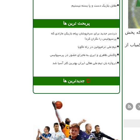
مقابل بلژیک دست و پا بسته نیستیم
پربحث ترین ها
 که پخش
دردسر جدید برای سرخپوشان پیام بازیکن مازادی که
پرسپولیس را نگران کرد!
میاب از
تیم ملی ترامپولین در راه ناگویا
واکنش طاهری و ایری به ماجرای حضور در پرسپولیس
دروازه بان تیم ملی هاکی ایران بهترین گلر آسیا شد
جدیدترین ها