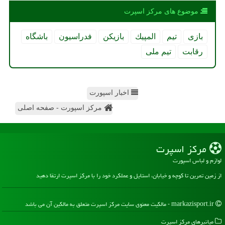
موضوع های مركز اسپرت
بازی
تیم
المپیك
بازیكن
فدراسیون
باشگاه
رقابت
تیم ملی
اخبار اسپورت
مرکز اسپورت - صفحه اصلی
مركز اسپرت
لوازم و لباس اسپورت
از زمین تمرین تا کوچه و خیابان، استایل و عملکرد خود را با مرکز اسپرت ارتقا دهید
markazisport.ir - مالکیت معنوی سایت مركز اسپرت متعلق به مالکین آن می باشد
میانبرهای مركز اسپرت