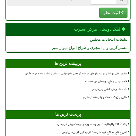
ثبت نظر
لینک دوستان مركز اسپرت
تبلیغات انتخابات مجلس
مستر گرین وال | مجری و طراح انواع دیوار سبز
پربیننده ترین ها
حضور ملی پوشان در دیدارهای مرحله گروهی جام جهانی با لباس سفید به همراه عکس
قلعه نویی و تاج دوستان من هستند
علت تا درمان قطعی ریزش مو
مقابل بلژیک دست و پا بسته نیستیم
پربحث ترین ها
رقابت 28 والیبالیست برای حضور در لیست نهائی تیم ملی
شروع تلخ مدافع تیم ملی بعد از جدایی از پرسپولیس