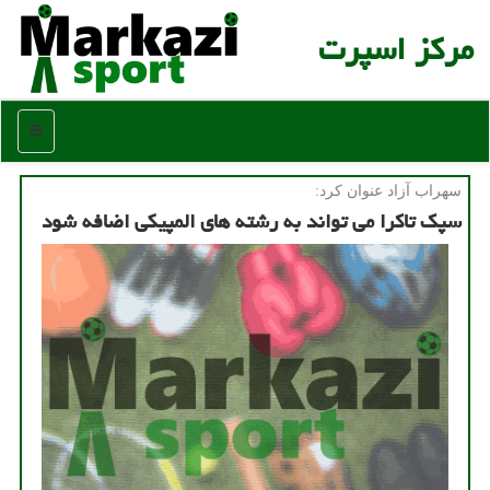
مركز اسپرت
منو
سهراب آزاد عنوان كرد:
سپك تاكرا می تواند به رشته های المپیكی اضافه شود