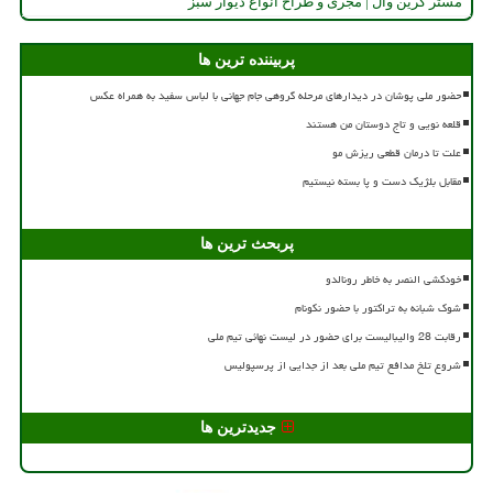
مستر گرین وال | مجری و طراح انواع دیوار سبز
پربیننده ترین ها
حضور ملی پوشان در دیدارهای مرحله گروهی جام جهانی با لباس سفید به همراه عکس
قلعه نویی و تاج دوستان من هستند
علت تا درمان قطعی ریزش مو
مقابل بلژیک دست و پا بسته نیستیم
پربحث ترین ها
خودکشی النصر به خاطر رونالدو
شوک شبانه به تراکتور با حضور نکونام
رقابت 28 والیبالیست برای حضور در لیست نهائی تیم ملی
شروع تلخ مدافع تیم ملی بعد از جدایی از پرسپولیس
جدیدترین ها