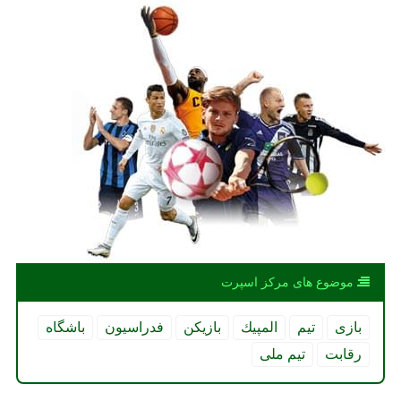
موضوع های مركز اسپرت
بازی
تیم
المپیك
بازیكن
فدراسیون
باشگاه
رقابت
تیم ملی