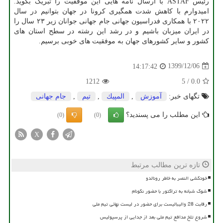
رئیس ASTAF با ارسال نامه هایی این موفقیت را تبریک بگوید.
امیدوارم با کاهش شدت همگیری کرونا در جهان بتوانیم در سال
۲۰۲۲ با همکاری فدراسیون جهانی جام جهانی جوانان زیر ۲۳ سال را
در ایران میزبان باشیم و در رشد این رشته در سطح استان های
کشور و سایر کشورهای جهان به موفقیت های خوبی برسیم.
1399/12/06
14:17:42
1212
5
/
0.0
تگهای خبر:
آموزش
,
المپیك
,
تیم
,
جام جهانی
این مطلب را می پسندید؟
(0)
(0)
X
تازه ترین مطالب مرتبط
خودکشی النصر به خاطر رونالدو
شوک شبانه به تراکتور با حضور نکونام
رقابت 28 والیبالیست برای حضور در لیست نهائی تیم ملی
شروع تلخ مدافع تیم ملی بعد از جدایی از پرسپولیس