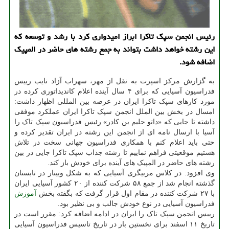
رئیس انجمن سپک تاکرا ابراز امیدواری کرد با رشد و توسعه که
این رشته خواهد داشت بتواند به جمع رشته های حاضر در المپیک
اضافه شود.
به گزارش مرکز اسپرت به نقل از مهر، سهراب آزاد نایب رییس
فدراسیون آسیایی که برای ۴ سال آینده اعلام کاندیداتوری کرده در
مورد کارهای سپک تاکرا ایران در عرصه بین المللی اظهار داشت:
امسال در بخش بین الملل انجمن سپک تاکرا ایران عملکرد موفقی
داشته تا جایی که «داتو حلیم بن کادر» رئیس فدراسیون سپک تاک را
آسیا با ارسال نامه ای از انجمن این رشته در ایران تقدیر کرده و
حتی باید اعلام کنم با همکاری فدراسیون جهانی سخت در تلاش
هستیم موقعیتی فراهم نماییم تا رشته جذاب سپک تاکرا جایی در بین
رشته های حاضر در المپیک های آینده برای خودش باز کند.
وی افزود: در کلاس مربیگری آسیایی که به شکل وبینار در تابستان
گذشته انجام شد از جمع ۵۸ شرکت کننده از ۲۰ کشور آسیایی ایران
با ۲۷ شرکت کننده در مقام اول قرار گرفت که بگفته بخش
آموزش
فدراسیون آسیایی در نوع خودش جالب و بی نظیر بود.
رییس انجمن سپک تاک را ایران در ادامه اضافه کرد: مقرر است در
تاریخ ۱۱ اسفند برای نخستین بار در تاریخ تاسیس فدراسیون آسیایی