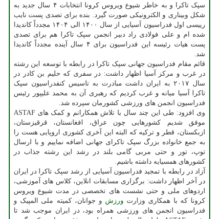
سپک تاکرا و به خاطر شیوع ویروس کرونا انتخابات ۴ سال جدید به
شکل وبیناری و الکترونیکی صورت گیرد. بنده برای تصدی پست نایب
رییسی اول فدراسیون آسیایی از سال ۱۴۰۰ الی ۱۴۰۴ مجدداً کاندیدا
شده ام و علی فولادی راد دبیر انجمن سپک تاکرا هم برای تصدی
پست هیات رئیسه این فدراسیون برای ۴ سال آینده مجدداً کاندیدا
شد.
قائم مقام فدراسیون جهانی سپک تاکرا در رابطه با توسعه این رشته
در غرب و مرکز آسیا اظهار داشت: در سفری که حلیم بن کادر در
سال ۲۰۱۷ به ایران داشت مبادرت به تاسیس کنفدراسیون سپک
تاکرا آسیا میانه و غرب کردیم که رهبری آن به محمد علیپور رئیس
فدراسیون انجمن های ورزشی کشورمان سپرده شد.
وی افزود: طی این چند سال با تلاش همکارانم و کمک های ASTAF
موفق شدیم کشورهایی چون عراق، افغانستان، قرقیزستان،
ازبکستان، قطر و ترکیه که البته این آخری کشوری اروپایی هست را
به جمع خانواده بزرگ سپک تاکرای جهانی اضافه نماییم و با ارسال
توپ، تور و حتی مربی گامی بلند در رشد این رشته جذاب در
کشورهای همسیایه داشته باشیم.
آزاد در رابطه با تمجید فدراسیون آسیایی از رشد سپک تاکرا در ایران
در آخر اظهار داشت: برگزاری مسابقات انلاین، کلاس های آموزشی،
اردوهای ملی و حتی نشست های تخصصی در مدت شیوع ویروس
کرونا که با همکاری وزارت
ورزش
و جوانان، کمیته ملی المپیک و
فدراسیون انجمن های ورزشی همراه بود، در ایران موجب شد تا