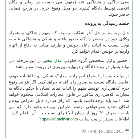
یعنی شاکی و متشاکی عنه (متهم) می بایست در زمان و مکان
اعلامی توسط دادگاه کیفری دو محل وقوع جرم، در مرجع قضایی
حاضر شوند.
جلسه رسیدگی به پرونده
حال نوبه به مراحل آخر شکایت رسیده که متهم و شاکی به همراه
وکلای خود در محضر دادگاه حضور یافته و شاکی و متشاکی عنه به
نوبت نسبت به اثبات ادعای خویش و طرف مقابل به دفاع از اتهام
وارده بر خویش اقدام خواهد کرد.
حضور وکیل متخصص گروه حقوقی
عدل محور
در این مرحله می
تواند بسیار در روند دادگاه و درنهایت پیروزی در پرونده موثر باشد.
در نهایت پس از استماع اظهارات، مدارک شاکی و دفاعایات مهتم،
قاضی دادگاه نسبت به صدور رای اقدام خواهد کرد. اگر بتوانید وقوع
جرم کلاهبرداری توسط متهم را اثبات نماید ایشان با حکم دادگاه به
مجازات کلاهبرداری مذکور در قانون مجازات اسلامی محکوم خواهد
شد . البته باید توجه داشته باشید که رای صادره قابل اعتراض بوده و
امکان تجدید نظرخواهی توسط طرفین پرونده وجود دارد که می
بایست ظرف 20 روز از زمان ابلاغ رای نسبت به آن اقدام کرد.
اطلاعات بیشتر در وب سایت
https://adlmehvar.com
1399/12/05
23:59:30