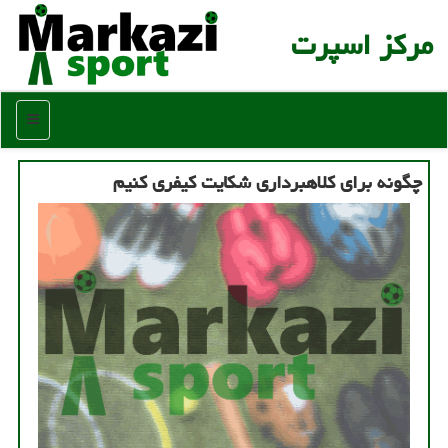
مركز اسپرت
منو
چگونه برای كلاهبرداری شكایت كیفری كنیم