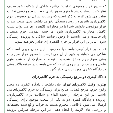
2- صدور قرار موقوفی تعقیب: چنانچه شاکی از شکایت خود صرف
نظر کند یا رضایت دهد یا متهم به هر دلیلی فوت شود موقوفی تعقیب
صادر می شود لازم به ذکر است که رضایت شاکی در خصوص جرم
کلاهبرداری تاثیری در روند رسیدگی نخواهد داشت یعنی سبب صدرو
قرار موقوفی نخواهد شد اما در مجازات کلاهبرداری می تواند سبب
کاهش مجازات کلاهبرداری شود اما جنبه عمومی جرم همچنان
پابرجاست و می بایست با وجود رضایت شاکی به پرونده رسیدگی
شود . بنابراین این قرار در جرم کلاهبردرای صادر نخواهدد شود.
3- صدور قرار کیفرخواست یا مجرمیت: این همان چیزی است که
شاکی می خواهد و متهم از آن می ترسد. با صدور قرار مجرمیت
یعنی وقوع جرم محقق شده و با توجه به مدارک ارائه شده متهم
عامل و مسبب چنین جرمی است که می بایست در مرتبه بالاتر یعنی
در دادگاه کیفری مورد برسی قرار گیرد.
دادگاه کیفری دو مرجع رسیدگی به جرم کلاهبردرای
بهترین وکیل کلاهبردای تهران
بیان داشت : دادگاه کیفری دو محل
وقوع جرم، مرجع قضایی صالح برای رسیدگی به جرم کلاهبردای می
باشد. در این مرحله از نحوه اقدام و شکایت برای کلاهبرداری،
پرونده دردادگاه کیفری دو به یکی از شعب موجود برای رسیدگی
ارسال می شود تا قاضی محترم نسبت به جرایم واقع شده تحقیقات
و بررسی های لازمه را انجام دهد . در این مرحله طرفین پرونده