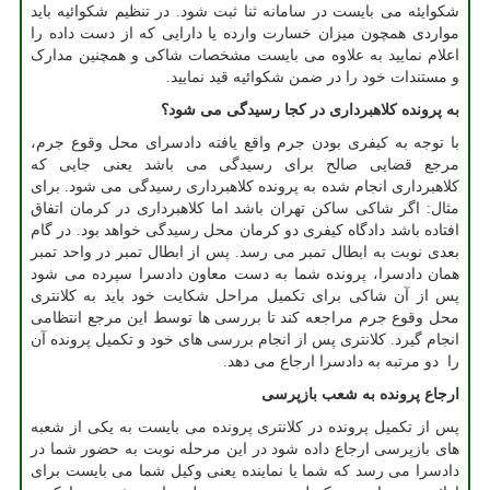
شکوایئه می بایست در سامانه ثنا ثبت شود. در تنظیم شکوائیه باید
مواردی همچون میزان خسارت وارده یا دارایی که از دست داده را
اعلام نمایید به علاوه می بایست مشخصات شاکی و همچنین مدارک
و مستندات خود را در ضمن شکوائیه قید نمایید.
به پرونده کلاهبرداری در کجا رسیدگی می شود؟
با توجه به کیفری بودن جرم واقع یافته دادسرای محل وقوع جرم،
مرجع قضایی صالح برای رسیدگی می باشد یعنی جایی که
کلاهبرداری انجام شده به پرونده کلاهبرداری رسیدگی می شود. برای
مثال: اگر شاکی ساکن تهران باشد اما کلاهبرداری در کرمان اتفاق
افتاده باشد دادگاه کیفری دو کرمان محل رسیدگی خواهد بود. در گام
بعدی نوبت به ابطال تمبر می رسد. پس از ابطال تمبر در واحد تمبر
همان دادسرا، پرونده شما به دست معاون دادسرا سپرده می شود
پس از آن شاکی برای تکمیل مراحل شکایت خود باید به کلانتری
محل وقوع جرم مراجعه کند تا بررسی ها توسط این مرجع انتظامی
انجام گیرد. کلانتری پس از انجام بررسی های خود و تکمیل پرونده آن
را دو مرتبه به دادسرا ارجاع می دهد.
ارجاع پرونده به شعب بازپرسی
پس از تکمیل پرونده در کلانتری پرونده می بایست به یکی از شعبه
های بازپرسی ارجاع داده شود در این مرحله نوبت به حضور شما در
دادسرا می رسد که شما یا نماینده یعنی وکیل شما می بایست برای