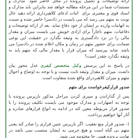
ارائه توضیحات و تکمیل پرونده در محل حاضر شود. مدارک و
مستندات شما در این مرحله مطالبه خواهد شد بنابراین باید مدارک و
اسناد قوی و معتبری برای اثبات ادعای کلاهبرداری ارائه دهید حال
نوبت به متهم می رسد که می بایست در دادسرا حاضر شده و نسبت
به اتهامات وارده بر ایشان از خود دفاع نماید. بعد از ارائه توضیحات و
دفاعیات، متهم ناچاراً برای ازادی خویش می بایست میزان و مقدار
مالی را در نزد دادگستری به وثیقه بگذارد در حقیقت این نوعی
ضمانت برای حضور متهم در زمان و مکان اعلام شده در دادسرا می
باشد. شاید بپرسید که میزان قرار یا مقدار مالی که متهم باید به
وثیقه بگذارد چقدر است؟
در پاسخ به این پرسش
وکیل متخصص کیفری
عدل محور بیان
داشت: میزان و مقدار وثیقه ثابت نیست و با توجه به اوضاع و احوال
متهم و میزان کلاهبردرای واقع شده متفاوت است.
صدور قرارکیفرخواست برای متهم
پس از گذاراندن و سپری کردن مراحل مذکور بازپرس پرونده با
توجه به اضهارات و مدارک موجود می بایست تکلیف پرونده را با
صدور قرار مربوطه معین کند در ادامه به انواع قرارهای صادره و
آثار آنها خواهیم پرداخت.
1- صدور قرار منع تعقیب: اگر بازپرس چنین قراری را صادر کند یعنی
متهم بی گناه است و هیچ جرمی به ایشان منتسب نمی باشد در
نهایت پرونده همین جا مختومه می شود.