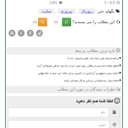
1191
5
/
0.0
تگهای خبر:
رپورتاژ
,
پیروزی
,
سایت
این مطلب را می پسندید؟
(0)
(0)
X
تازه ترین مطالب مرتبط
برنامه مرحله غائی لیگ ملت های والیبال ۲۰۲۶
صعود مقتدرانه پسران هاکی روی چمن ایران به دور حذفی نوجوانان آسیا
خشم رئیس جمهوری آرژانتین از کمپین برای حذف این تیم از جام جهانی
حمله نیمار به منتقدان سرتان به کار خودتان باشد
نظرات بینندگان در مورد این مطلب
لطفا شما هم
نظر دهید