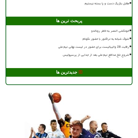
مقابل بلژیک دست و پا بسته نیستیم
پربحث ترین ها
خودکشی النصر به خاطر رونالدو
شوک شبانه به تراکتور با حضور نکونام
رقابت 28 والیبالیست برای حضور در لیست نهائی تیم ملی
شروع تلخ مدافع تیم ملی بعد از جدایی از پرسپولیس
جدیدترین ها