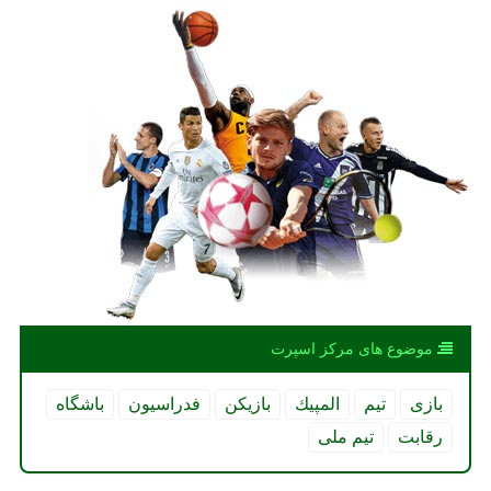
موضوع های مركز اسپرت
بازی
تیم
المپیك
بازیكن
فدراسیون
باشگاه
رقابت
تیم ملی