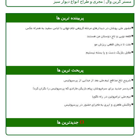
مستر گرین وال | مجری و طراح انواع دیوار سبز
پربیننده ترین ها
حضور ملی پوشان در دیدارهای مرحله گروهی جام جهانی با لباس سفید به همراه عکس
قلعه نویی و تاج دوستان من هستند
علت تا درمان قطعی ریزش مو
مقابل بلژیک دست و پا بسته نیستیم
پربحث ترین ها
شروع تلخ مدافع تیم ملی بعد از جدایی از پرسپولیس
دردسر جدید برای سرخپوشان پیام بازیکن مازادی که پرسپولیس را نگران کرد!
تیم ملی ترامپولین در راه ناگویا
واکنش طاهری و ایری به ماجرای حضور در پرسپولیس
جدیدترین ها