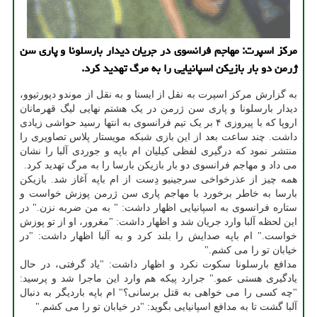
مرکز اسپرت: مهاجم فرانسوی در جریان دیدار بارسلونا و پاری سن
ژرمن دو بار بازیکن اسپانیایی را به مرگ تهدید کرد.
به گزارش مرکز اسپرت به نقل از ایسنا و به نقل از موندو دپورتیوو،
دیدار بارسلونا و پاری سن ژرمن در یک هشتم نهایی لیگ قهرمانان
اروپا که با پیروزی ۴ بر یک تیم فرانسوی به انتها رسید حواشی زیادی
داشت. چند ساعت بعد از این بازی شبکه مویستار پلاس تصاویری را
منتشر نمود که درگیری لفظی کیلیان ام باپه و جوردی آلبا را نشان
می داد و مهاجم فرانسوی دو بار بازیکن بارسا را به مرگ تهدید کرد.
همه چیز از عذرخواخی سرجینیو دِست از ام باپه آغاز شد. بازیکن
بارسا به خاطر برخورد با مهاجم پاری سن ژرمن پوزش خواست و
ستاره فرانسوی به اسپانیایی اظهار داشت: " به من ضربه نزن." در
این لحظه آلبا وارد جریان شد و اظهار داشت: "مغرور، او از تو پوزش
خواست." ام باپه صدایش را بلند کرد و به آلبا اظهار داشت: "در
خیابان تو را می کشم."
مدافع بارسلونا سکوت نکرد و اظهار داشت: "یاد گرفتی، در حال
یادگیری هستی عمو." جرارد پیکه هم وارد این ماجرا شد و پرسید:
"چه کسی را می خواهی به قتل برسانی؟" ام باپه باردیگر به دنبال
آلبا گشت تا به مدافع اسپانیایی بگوید: "در خیابان تو را می کشم."