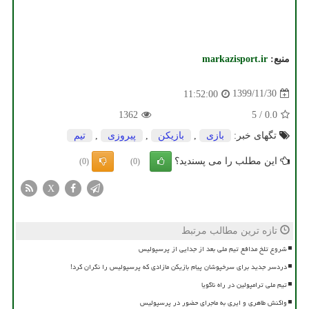
منبع:
markazisport.ir
1399/11/30
11:52:00
1362
5
/
0.0
تگهای خبر:
بازی
,
بازیكن
,
پیروزی
,
تیم
این مطلب را می پسندید؟
(0)
(0)
X
تازه ترین مطالب مرتبط
شروع تلخ مدافع تیم ملی بعد از جدایی از پرسپولیس
دردسر جدید برای سرخپوشان پیام بازیکن مازادی که پرسپولیس را نگران کرد!
تیم ملی ترامپولین در راه ناگویا
واکنش طاهری و ایری به ماجرای حضور در پرسپولیس