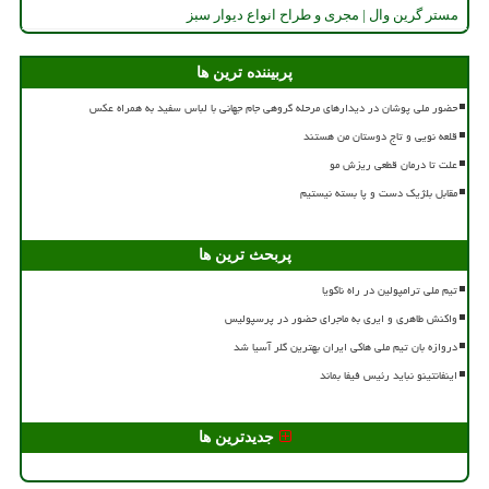
مستر گرین وال | مجری و طراح انواع دیوار سبز
پربیننده ترین ها
حضور ملی پوشان در دیدارهای مرحله گروهی جام جهانی با لباس سفید به همراه عکس
قلعه نویی و تاج دوستان من هستند
علت تا درمان قطعی ریزش مو
مقابل بلژیک دست و پا بسته نیستیم
پربحث ترین ها
تیم ملی ترامپولین در راه ناگویا
واکنش طاهری و ایری به ماجرای حضور در پرسپولیس
دروازه بان تیم ملی هاکی ایران بهترین گلر آسیا شد
اینفانتینو نباید رئیس فیفا بماند
جدیدترین ها