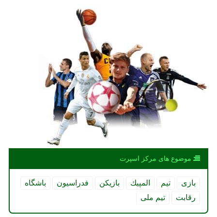
موضوع های مركز اسپرت
بازی
تیم
المپیك
بازیكن
فدراسیون
باشگاه
رقابت
تیم ملی