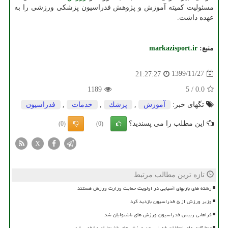
مسئولیت کمیته آموزش و پژوهش فدراسیون پزشکی ورزشی را به
عهده داشت.
منبع:
markazisport.ir
1399/11/27
21:27:27
1189
5
/
0.0
تگهای خبر:
آموزش
,
پزشك
,
خدمات
,
فدراسیون
این مطلب را می پسندید؟
(0)
(0)
X
تازه ترین مطالب مرتبط
رشته های بازیهای آسیایی در اولویت حمایت وزارت ورزش هستند
وزیر ورزش از ۵ فدراسیون بازدید کرد
فراهانی رییس فدراسیون ورزش های ناشنوایان شد
تنها کاندیدای انتخابات فدراسیون ورزش های ناشنوایان مشخص شد