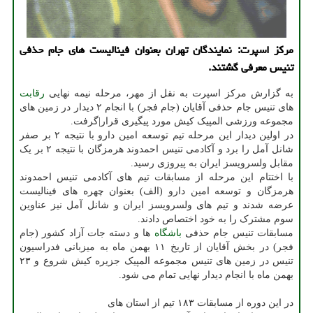
مرکز اسپرت: نمایندگان تهران بعنوان فینالیست های جام حذفی
تنیس معرفی گشتند.
به گزارش مرکز اسپرت به نقل از مهر، مرحله نیمه نهایی
رقابت
های تنیس جام حذفی آقایان (جام فجر) با انجام ۲ دیدار در زمین های
مجموعه ورزشی المپیک کیش مورد پیگیری قرار|گرفت.
در اولین دیدار این مرحله تیم توسعه امین دارو با نتیجه ۲ بر صفر
شانل آمل را برد و آکادمی تنیس احمدوند هرمزگان با نتیجه ۲ بر یک
مقابل ولسرویسز ایران به پیروزی رسید.
با اختتام این مرحله از مسابقات تیم های آکادمی تنیس احمدوند
هرمزگان و توسعه امین دارو (الف) بعنوان چهره های فینالیست
عرضه شدند و تیم های ولسرویسز ایران و شانل آمل نیز عناوین
سوم مشترک را به خود اختصاص دادند.
مسابقات تنیس جام حذفی
باشگاه
ها و دسته جات آزاد کشور (جام
فجر) در بخش آقایان از تاریخ ۱۱ بهمن ماه به میزبانی فدراسیون
تنیس در زمین های تنیس مجموعه المپیک جزیره کیش شروع و ۲۳
بهمن ماه با انجام دیدار نهایی تمام می شود.
در این دوره از مسابقات ۱۸۳ تیم از استان های