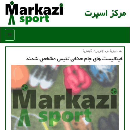
مركز اسپرت
منو
به میزبانی جزیره كیش؛
فینالیست های جام حذفی تنیس مشخص شدند