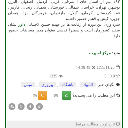
۱۸۳ تیم از استان های آ شرقی، غربی، اردبیل، اصفهان، البرز،
بوشهر، تهران، خراسان شمالی، خوزستان، سمنان، زنجان، فارس،
قم، کردستان، کرمان، گیلان، مازندران، هرمزگان، یزد، همدان
جزیره کیش و قشم حضور داشتند.
سرداوری این دوره از رقابت ها بر عهده حسن لاچینانی
داور
نشان
سفید کشورمان است و سمیرا قدسی بعنوان مدیر مسابقات حضور
دارد.
منبع:
مركز اسپرت
1399/11/25
14:39:49
1335
5
/
0.0
تگهای خبر:
المپیك
,
باشگاه
,
پیروزی
,
تنیس
این مطلب را می پسندید؟
(0)
(0)
X
تازه ترین مطالب مرتبط