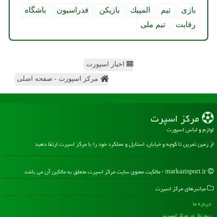
بازی
تیم
المپیك
بازیكن
فدراسیون
باشگاه
رقابت
تیم ملی
اخبار اسپورت
مرکز اسپورت - صفحه اصلی
مركز اسپرت
لوازم و لباس اسپورت
از زمین تمرین تا کوچه و خیابان، استایل و عملکرد خود را با مرکز اسپرت ارتقا دهید
markazisport.ir - مالکیت معنوی سایت مركز اسپرت متعلق به مالکین آن می باشد
میانبرهای مركز اسپرت
درباره ما
رپورتاژ در مركز اسپرت