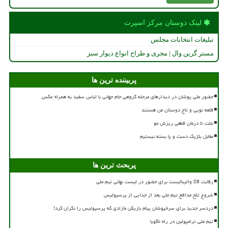
لینک دوستان مركز اسپرت
تبلیغات انتخابات مجلس
مستر گرین وال | مجری و طراح انواع دیوار سبز
پربیننده ترین ها
حضور ملی پوشان در دیدارهای مرحله گروهی جام جهانی با لباس سفید به همراه عکس
قلعه نویی و تاج دوستان من هستند
علت تا درمان قطعی ریزش مو
مقابل بلژیک دست و پا بسته نیستیم
پربحث ترین ها
رقابت 28 والیبالیست برای حضور در لیست نهائی تیم ملی
شروع تلخ مدافع تیم ملی بعد از جدایی از پرسپولیس
دردسر جدید برای سرخپوشان پیام بازیکن مازادی که پرسپولیس را نگران کرد!
تیم ملی ترامپولین در راه ناگویا