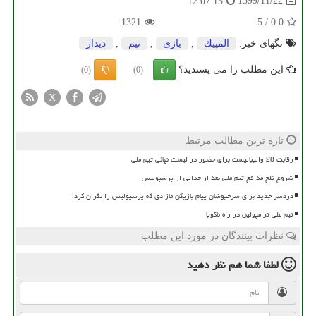
1399/11/22
12:07:15
1321
5
/
0.0
تگهای خبر:
المپیك
,
بازی
,
تیم
,
دیدار
این مطلب را می پسندید؟
(0)
(0)
X
تازه ترین مطالب مرتبط
رقابت 28 والیبالیست برای حضور در لیست نهائی تیم ملی
شروع تلخ مدافع تیم ملی بعد از جدایی از پرسپولیس
دردسر جدید برای سرخپوشان پیام بازیکن مازادی که پرسپولیس را نگران کرد!
تیم ملی ترامپولین در راه ناگویا
نظرات بینندگان در مورد این مطلب
لطفا شما هم
نظر دهید