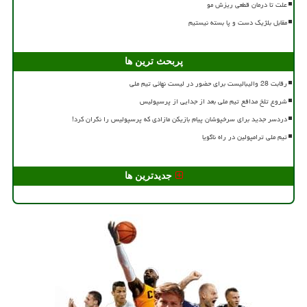
علت تا درمان قطعی ریزش مو
مقابل بلژیک دست و پا بسته نیستیم
پربحث ترین ها
رقابت 28 والیبالیست برای حضور در لیست نهائی تیم ملی
شروع تلخ مدافع تیم ملی بعد از جدایی از پرسپولیس
دردسر جدید برای سرخپوشان پیام بازیکن مازادی که پرسپولیس را نگران کرد!
تیم ملی ترامپولین در راه ناگویا
جدیدترین ها