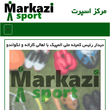
مركز اسپرت
منو
دیدار رئیس كمیته ملی المپیك با اهالی كاراته و تكواندو