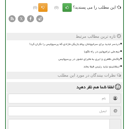
این مطلب را می پسندید؟
(0)
(0)
X
تازه ترین مطالب مرتبط
دردسر جدید برای سرخپوشان پیام بازیکن مازادی که پرسپولیس را نگران کرد!
تیم ملی ترامپولین در راه ناگویا
واکنش طاهری و ایری به ماجرای حضور در پرسپولیس
اینفانتینو نباید رئیس فیفا بماند
نظرات بینندگان در مورد این مطلب
لطفا شما هم
نظر دهید