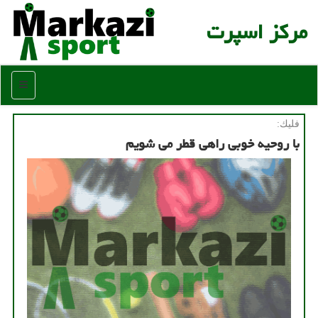
مركز اسپرت
منو
فلیك:
با روحیه خوبی راهی قطر می شویم