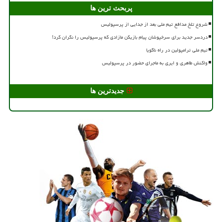
پربحث ترین ها
شروع تلخ مدافع تیم ملی بعد از جدایی از پرسپولیس
دردسر جدید برای سرخپوشان پیام بازیکن مازادی که پرسپولیس را نگران کرد!
تیم ملی ترامپولین در راه ناگویا
واکنش طاهری و ایری به ماجرای حضور در پرسپولیس
جدیدترین ها