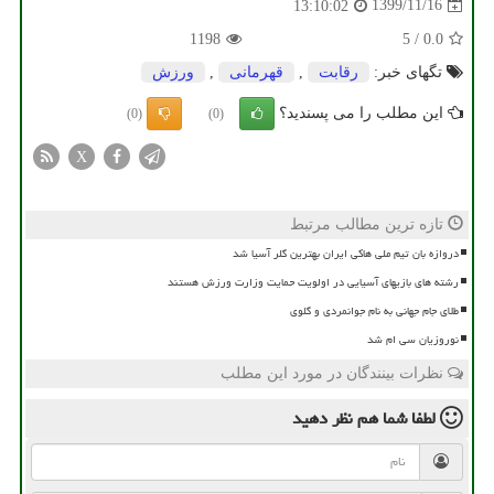
1399/11/16
13:10:02
1198
5
/
0.0
تگهای خبر:
رقابت
,
قهرمانی
,
ورزش
این مطلب را می پسندید؟
(0)
(0)
X
تازه ترین مطالب مرتبط
دروازه بان تیم ملی هاکی ایران بهترین گلر آسیا شد
رشته های بازیهای آسیایی در اولویت حمایت وزارت ورزش هستند
طلای جام جهانی به نام جوانمردی و گلوی
نوروزیان سی ام شد
نظرات بینندگان در مورد این مطلب
لطفا شما هم
نظر دهید