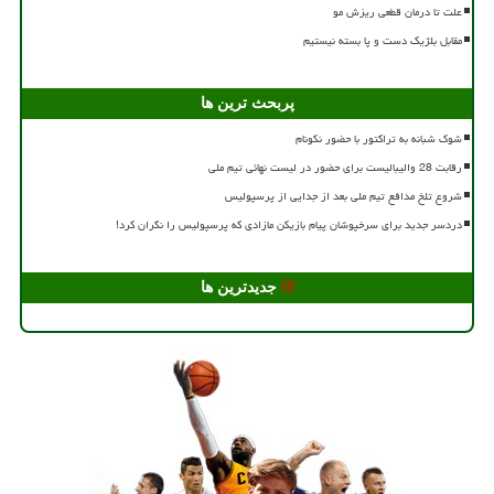
علت تا درمان قطعی ریزش مو
مقابل بلژیک دست و پا بسته نیستیم
پربحث ترین ها
شوک شبانه به تراکتور با حضور نکونام
رقابت 28 والیبالیست برای حضور در لیست نهائی تیم ملی
شروع تلخ مدافع تیم ملی بعد از جدایی از پرسپولیس
دردسر جدید برای سرخپوشان پیام بازیکن مازادی که پرسپولیس را نگران کرد!
جدیدترین ها