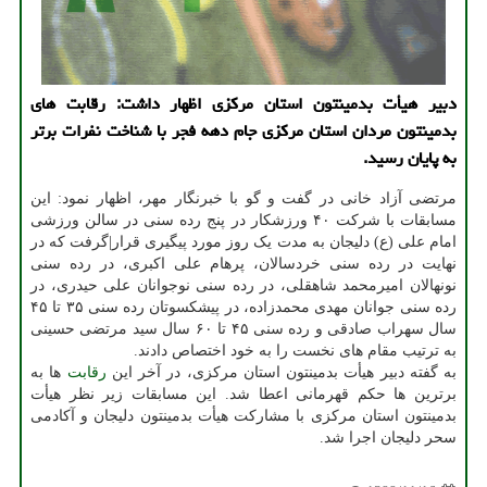
دبیر هیأت بدمینتون استان مرکزی اظهار داشت: رقابت های
بدمینتون مردان استان مرکزی جام دهه فجر با شناخت نفرات برتر
به پایان رسید.
مرتضی آزاد خانی در گفت و گو با خبرنگار مهر، اظهار نمود: این
مسابقات با شرکت ۴۰ ورزشکار در پنج رده سنی در سالن ورزشی
امام علی (ع) دلیجان به مدت یک روز مورد پیگیری قرار|گرفت که در
نهایت در رده سنی خردسالان، پرهام علی اکبری، در رده سنی
نونهالان امیرمحمد شاهقلی، در رده سنی نوجوانان علی حیدری، در
رده سنی جوانان مهدی محمدزاده، در پیشکسوتان رده سنی ۳۵ تا ۴۵
سال سهراب صادقی و رده سنی ۴۵ تا ۶۰ سال سید مرتضی حسینی
به ترتیب مقام های نخست را به خود اختصاص دادند.
به گفته دبیر هیأت بدمینتون استان مرکزی، در آخر این
رقابت
ها به
برترین ها حکم قهرمانی اعطا شد. این مسابقات زیر نظر هیأت
بدمینتون استان مرکزی با مشارکت هیأت بدمینتون دلیجان و آکادمی
سحر دلیجان اجرا شد.