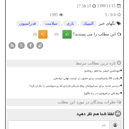
1399/11/15
17:58:17
1395
5
/
0.0
تگهای خبر:
المپیك
,
بازی
,
سلامت
,
فدراسیون
این مطلب را می پسندید؟
(0)
(0)
X
تازه ترین مطالب مرتبط
خودکشی النصر به خاطر رونالدو
رقابت 28 والیبالیست برای حضور در لیست نهائی تیم ملی
دردسر جدید برای سرخپوشان پیام بازیکن مازادی که پرسپولیس را نگران کرد!
تیم ملی ترامپولین در راه ناگویا
نظرات بینندگان در مورد این مطلب
لطفا شما هم
نظر دهید