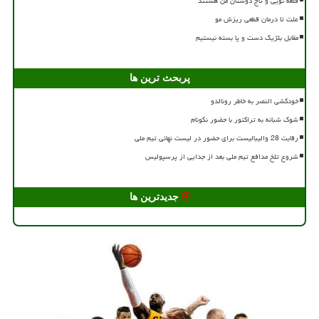
قلعه نویی و تاج دوستان من هستند
علت تا درمان قطعی ریزش مو
مقابل بلژیک دست و پا بسته نیستیم
پربحث ترین ها
خودکشی النصر به خاطر رونالدو
شوک شبانه به تراکتور با حضور نکونام
رقابت 28 والیبالیست برای حضور در لیست نهائی تیم ملی
شروع تلخ مدافع تیم ملی بعد از جدایی از پرسپولیس
جدیدترین ها