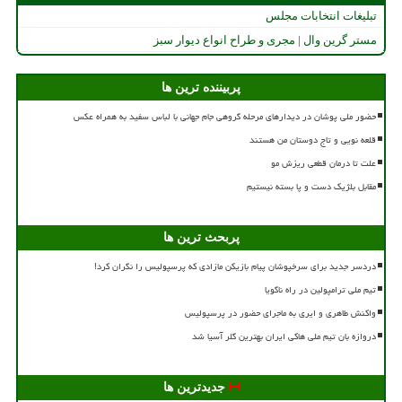
تبلیغات انتخابات مجلس
مستر گرین وال | مجری و طراح انواع دیوار سبز
پربیننده ترین ها
حضور ملی پوشان در دیدارهای مرحله گروهی جام جهانی با لباس سفید به همراه عکس
قلعه نویی و تاج دوستان من هستند
علت تا درمان قطعی ریزش مو
مقابل بلژیک دست و پا بسته نیستیم
پربحث ترین ها
دردسر جدید برای سرخپوشان پیام بازیکن مازادی که پرسپولیس را نگران کرد!
تیم ملی ترامپولین در راه ناگویا
واکنش طاهری و ایری به ماجرای حضور در پرسپولیس
دروازه بان تیم ملی هاکی ایران بهترین گلر آسیا شد
جدیدترین ها