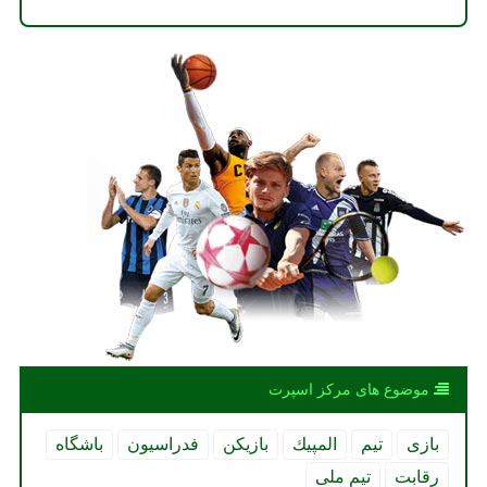
موضوع های مركز اسپرت
بازی
تیم
المپیك
بازیكن
فدراسیون
باشگاه
رقابت
تیم ملی