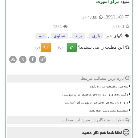
منبع:
مركز اسپرت
1399/11/06
17:47:08
1324
5
/
0.0
تگهای خبر:
بازی
,
برند
,
تساوی
,
تیم
این مطلب را می پسندید؟
(0)
(0)
X
تازه ترین مطالب مرتبط
تیم ملی ترامپولین در راه ناگویا
واکنش طاهری و ایری به ماجرای حضور در پرسپولیس
دروازه بان تیم ملی هاکی ایران بهترین گلر آسیا شد
اینفانتینو نباید رئیس فیفا بماند
نظرات بینندگان در مورد این مطلب
لطفا شما هم
نظر دهید