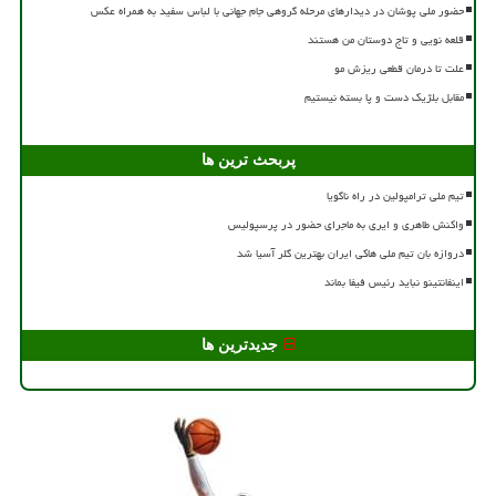
حضور ملی پوشان در دیدارهای مرحله گروهی جام جهانی با لباس سفید به همراه عکس
قلعه نویی و تاج دوستان من هستند
علت تا درمان قطعی ریزش مو
مقابل بلژیک دست و پا بسته نیستیم
پربحث ترین ها
تیم ملی ترامپولین در راه ناگویا
واکنش طاهری و ایری به ماجرای حضور در پرسپولیس
دروازه بان تیم ملی هاکی ایران بهترین گلر آسیا شد
اینفانتینو نباید رئیس فیفا بماند
جدیدترین ها