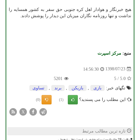
هیچ خبرنگار و هوادار اهل كره جنوبی حق سفر به كشور همسایه را
نداشت و تنها روزنامه نگاران میزبان این دیدار را پوشش دادند.
منبع:
مركز اسپرت
1398/07/23
14:56:30
5201
5
/
5.0
تگهای خبر:
بازی
,
بازیكن
,
برند
,
تساوی
این مطلب را می پسندید؟
(0)
(1)
X
تازه ترین مطالب مرتبط
رقابت 28 والیبالیست برای حضور در لیست نهائی تیم ملی