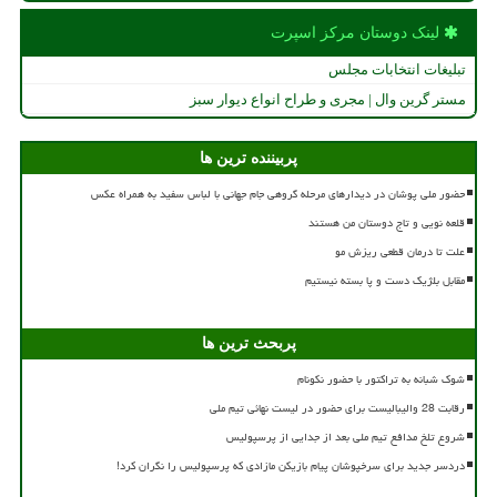
لینک دوستان مركز اسپرت
تبلیغات انتخابات مجلس
مستر گرین وال | مجری و طراح انواع دیوار سبز
پربیننده ترین ها
حضور ملی پوشان در دیدارهای مرحله گروهی جام جهانی با لباس سفید به همراه عکس
قلعه نویی و تاج دوستان من هستند
علت تا درمان قطعی ریزش مو
مقابل بلژیک دست و پا بسته نیستیم
پربحث ترین ها
شوک شبانه به تراکتور با حضور نکونام
رقابت 28 والیبالیست برای حضور در لیست نهائی تیم ملی
شروع تلخ مدافع تیم ملی بعد از جدایی از پرسپولیس
دردسر جدید برای سرخپوشان پیام بازیکن مازادی که پرسپولیس را نگران کرد!