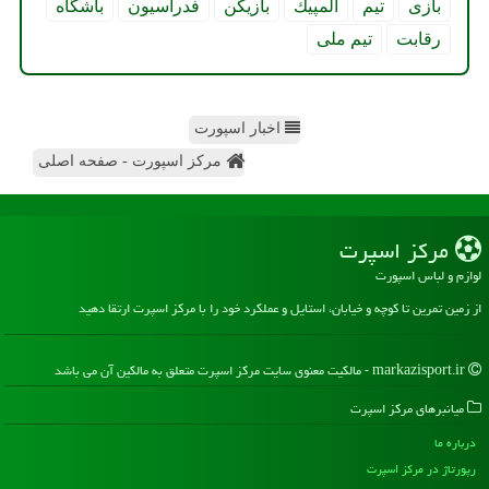
بازی
تیم
المپیك
بازیكن
فدراسیون
باشگاه
رقابت
تیم ملی
اخبار اسپورت
مرکز اسپورت - صفحه اصلی
مركز اسپرت
لوازم و لباس اسپورت
از زمین تمرین تا کوچه و خیابان، استایل و عملکرد خود را با مرکز اسپرت ارتقا دهید
markazisport.ir - مالکیت معنوی سایت مركز اسپرت متعلق به مالکین آن می باشد
میانبرهای مركز اسپرت
درباره ما
رپورتاژ در مركز اسپرت