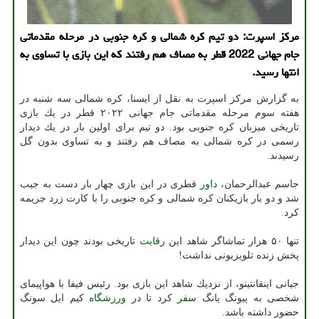
مركز اسپرت: دو تیم كره شمالی و كره جنوبی در مرحله مقدماتی
جام جهانی 2022 قطر به مصاف هم رفتند كه این بازی با تساوی به
انتها رسید.
به گزارش مركز اسپرت به نقل از ایسنا، كره شمالی سه شنبه در
هفته سوم مرحله مقدماتی جام جهانی ۲۰۲۲ قطر در یك بازی
تاریخی میزبان كره جنوبی بود. دو تیم برای اولین بار در یك دیدار
رسمی در كره شمالی به مصاف هم رفتند و به تساوی بدون گل
رسیدند.
جاسم عبدالرحمان،
داور
قطری در این بازی چهار بار دست به جیب
شد و دو بار بازیكنان كره شمالی و كره جنوبی را با كارت زرد جریمه
كرد.
تنها ۵۰ هزار تماشاگر شاهد این
رقابت
تاریخی بودند چون این دیدار
پخش زنده تلویزیونی نداشت!
جیانی اینفانتینو، از نزدیك شاهد این بازی بود. رئیس فیفا با هواپیمای
شخصی به پیونگ یانگ
سفر
كرد تا در
ورزشگاه
كیم ایل سونگ
حضور داشته باشد.