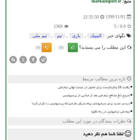
منبع:
markazisport.ir
1399/11/01
22:35:50
1369
5
/
0.0
تگهای خبر:
المپیك
,
بازی
,
تیم
,
تیم ملی
این مطلب را می پسندید؟
(0)
(0)
X
تازه ترین مطالب مرتبط
رقابت 28 والیبالیست برای حضور در لیست نهائی تیم ملی
شروع تلخ مدافع تیم ملی بعد از جدایی از پرسپولیس
دردسر جدید برای سرخپوشان پیام بازیکن مازادی که پرسپولیس را نگران کرد!
تیم ملی ترامپولین در راه ناگویا
نظرات بینندگان در مورد این مطلب
لطفا شما هم
نظر دهید