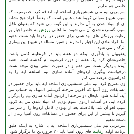
خاصی هم ندارم.
سرمربی تیم ملی شمشیربازی اسلحه اپه اضافه کرد: خصوصیت که
سبب شیوع متوالی کرونا شده همین است که بعضاً افراد هیچ نشانه
ای از مبتلا شدن به آن ندارند و این گونه می شود که بعنوان ناقل
سبب گسترده شدن آن می شوند. ما اهالی
ورزش
به خاطر اجبار بر
رعایت پروتکل های بهداشتی برای حضور در اردوها باید تست بدهیم
اما افراد عادی این اجبار را ندارند و همین مساله در شیوع این بیماری
اثرگذار می شود.
یعقوبیان با یادآوری اینکه دو هفته باید در قرنطینه کامل باشد،
خاطرنشان کرد: یک هفته از دوره قرنطینه ام گذشته است. هفته
آینده باردیگر تست می دهم و در صورت منفی بودن نتیجه تست
درخواست پیگیری اردوهای آماده سازی تیم اسلحه اپه را به
فدراسیون عرضه می کنم.
وی تصریح کرد: تیم ملی شمشیربازی اسلحه اپه باید برای حضور در
مسابقات زون آسیا که آخرین مرحله گزینشی المپیک به حساب می
آید، آماده شود. تابحال دو مرحله از اردوی آماده سازی تیم را برگزار
کرده ایم، در آستانه اردوی سوم بودیم که مبتلا شدن من به کرونا
سبب لغو آن شد. بلافاصله بعد از بهبودی کامل اردوها را از سر می
گیریم تا بیشتر از این برای حضور در مسابقات زون آسیا زمان از
دست ندهیم.
سرمربی تیم ملی شمشیربازی اسلحه اپه با اشاره به اینکه طبق
برنامه اولیه
رقابت
های زون آسیا باید ۲۰ فروردین ما برگزار شود،