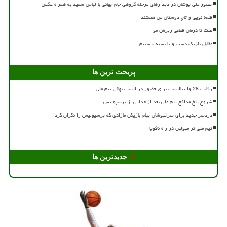
حضور ملی پوشان در دیدارهای مرحله گروهی جام جهانی با لباس سفید به همراه عکس
قلعه نویی و تاج دوستان من هستند
علت تا درمان قطعی ریزش مو
مقابل بلژیک دست و پا بسته نیستیم
پربحث ترین ها
رقابت 28 والیبالیست برای حضور در لیست نهائی تیم ملی
شروع تلخ مدافع تیم ملی بعد از جدایی از پرسپولیس
دردسر جدید برای سرخپوشان پیام بازیکن مازادی که پرسپولیس را نگران کرد!
تیم ملی ترامپولین در راه ناگویا
جدیدترین ها