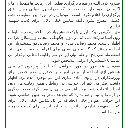
تصریح کرد: البته در مورد برگزاری قطعی این رقابت ها همچنان اما و
اگرهایی وجود دارد به خصوص که فدراسیون جهانی زمان دقیق
برگزاری را اعلام نکرده است. امیدواریم در مورد این مسابقات بحث
کنسلی مطرح نشود باآنکه شانس خیلی بالایی برای کسب سهمیه
نداریم.
وی با تکیه بر اینکه ایران با یک شمشیرباز در اسلحه اپه در مسابقات
زون آسیا شرکت می کند در مورد چگونگی انتخاب ورزشکار اعزامی
اظهار داشت: محمد رضایی طادی و محمد رضایی دو شمشیرباز این
اسلحه هستند که گزینه های اصلی برای اعزام به حساب می آیند.
اسفندماه طی پنج مرحله میان این دو نفر رقابت انتخابی برگزار می
نماییم تا شمشیرباز اعزامی مشخص شود.
یعقوبیان همینطور در مورد حواشی که اخیراً پیرامون تیم ملی
شمشیربازی اسلحه اپه و در ارتباط با حضور یا عدم حضور برای
ورزشکاران در اردوی آماده سازی این تیم بوجود آمده بود، اظهار
داشت: فکر می کنم این حواشی در ارتباط با همین رقابت های زون
آسیا و انتخاب شمشیرباز اعزامی برای آن بود وگرنه مبحث دیگری
در ارتباط با تیم وجود ندارد که بخواهد منجر به چنین حواشی شود.
این حواشی هم در حالی ایجاد که در کل شانس خیلی بالایی برای
کسب سهمیه نداریم، شانس اسله اپه ایران برای کسب سهمیه
متوسط است.