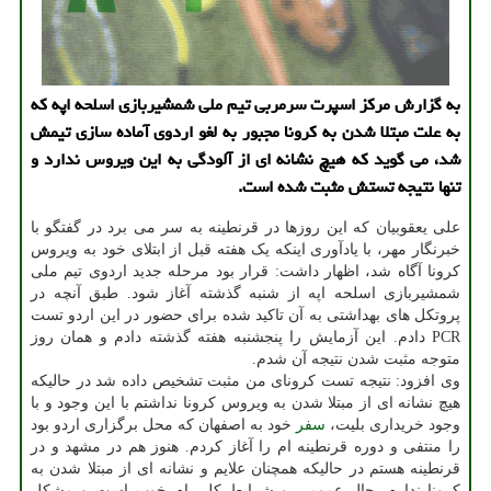
به گزارش مرکز اسپرت سرمربی تیم ملی شمشیربازی اسلحه اپه که
به علت مبتلا شدن به کرونا مجبور به لغو اردوی آماده سازی تیمش
شد، می گوید که هیچ نشانه ای از آلودگی به این ویروس ندارد و
تنها نتیجه تستش مثبت شده است.
علی یعقوبیان که این روزها در قرنطینه به سر می برد در گفتگو با
خبرنگار مهر، با یادآوری اینکه یک هفته قبل از ابتلای خود به ویروس
کرونا آگاه شد، اظهار داشت: قرار بود مرحله جدید اردوی تیم ملی
شمشیربازی اسلحه اپه از شنبه گذشته آغاز شود. طبق آنچه در
پروتکل های بهداشتی به آن تاکید شده برای حضور در این اردو تست
PCR دادم. این آزمایش را پنجشنبه هفته گذشته دادم و همان روز
متوجه مثبت شدن نتیجه آن شدم.
وی افزود: نتیجه تست کرونای من مثبت تشخیص داده شد در حالیکه
هیچ نشانه ای از مبتلا شدن به ویروس کرونا نداشتم با این وجود و با
وجود خریداری بلیت،
سفر
خود به اصفهان که محل برگزاری اردو بود
را منتفی و دوره قرنطینه ام را آغاز کردم. هنوز هم در مشهد و در
قرنطینه هستم در حالیکه همچنان علایم و نشانه ای از مبتلا شدن به
کرونا ندارم. حال عمومی و شرایط کلی ام خوب است و مشکل