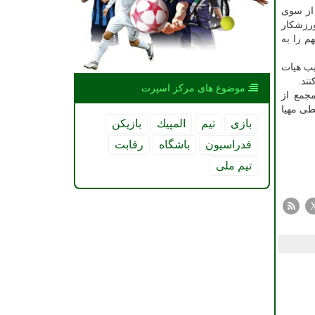
راتی که از سوی
مجمع هستند باید نسبت به دیگر اعضا غالب باشند. در ترکیب فعلی مجمع نمایندگان ۲۹ رشته المپیکی و ۶ ورزشکار
این مهم را به
 ترکیب هیات
ند.
موضوع های مركز اسپرت
جمع از
ی مهیا
بازی
تیم
المپیك
بازیكن
فدراسیون
باشگاه
رقابت
تیم ملی