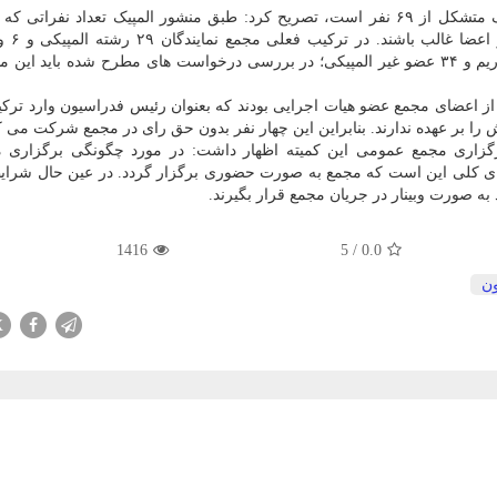
وی با یادآوری اینکه ترکیب فعلی مجمع کمیته ملی المپیک متشکل از ۶۹ نفر است، تصریح کرد: طبق منشور المپیک تعداد نف
رشته های المپیکی عضو 
المپیکی حضور دارند. یعنی در مجموع ۳۵ عضو المپیکی داریم و ۳۴ عضو غیر المپیکی؛ در بررسی درخواست های مطرح شده باید 
کمیته ملی المپیک همینطور خاطرنشان کرد: ۴ نفر از اعضای مجمع عضو هیات اجرایی بودند که بعنوان رئیس فدراسیون وارد
ا بر عهده ندارند. بنابراین این چهار نفر بدون حق رای در مجمع شرکت می کن
رگزاری مجمع عمومی این کمیته اظهار داشت: در مورد چگونگی برگزاری م
ی کلی این است که مجمع به صورت حضوری برگزار گردد. در عین حال شرایط
 به صورت وبینار در جریان مجمع قرار بگیرند.
1416
5
/
0.0
ن
X