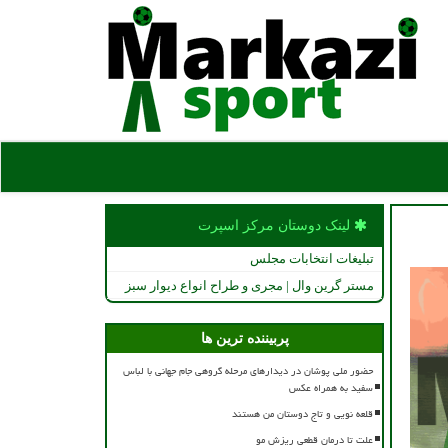
لینک دوستان مركز اسپرت
تبلیغات انتخابات مجلس
مستر گرین وال | مجری و طراح انواع دیوار سبز
پربیننده ترین ها
حضور ملی پوشان در دیدارهای مرحله گروهی جام جهانی با لباس
سفید به همراه عکس
قلعه نویی و تاج دوستان من هستند
علت تا درمان قطعی ریزش مو