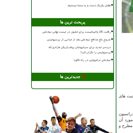
مقابل بلژیک دست و پا بسته نیستیم
پربحث ترین ها
رقابت 28 والیبالیست برای حضور در لیست نهائی تیم ملی
شروع تلخ مدافع تیم ملی بعد از جدایی از پرسپولیس
دردسر جدید برای سرخپوشان پیام بازیکن مازادی که
پرسپولیس را نگران کرد!
تیم ملی ترامپولین در راه ناگویا
جدیدترین ها
بت های
دراسیون
مورد آن
 مطرح و