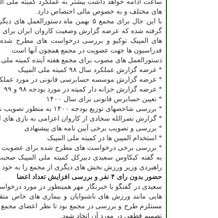
ساعت ادامه خواهد داشت بیشتر به عملکرد کمیته ملی ال
های مختلف و به خصوص مالی اختصاص دارد.
با این حال برای مجمع ۵ بهمن ماه دستورالعمل ه
گرفته شده که عرضه گزارش وضعیت کاروان ایران برای ح
های المپیک توکیو و بررسی درخواست های مطرح شده
فدراسیون ها جهت عضویت در مجمع همچون آنها است.
دستورالعمل های مصوب برای مجمع هفته آینده کمیته ملی 
* عرضه گزارش عملکرد سال ۹۸ کمیته ملی المپیک
* عرضه گزارش موسسه حسابرسی قانونی در مورد عملکرد 
* عرضه گزارش خزانه دار کمیته در مورد بودجه ۹۸ و ۹۹
* تعیین حسابرس قانونی برای سال ۱۴۰۰
* بررسی شاخصهای توزیع بودجه ۱۴۰۰ به منظور تصویب نهایی
* گزارش نصرالله سجادی از کاروان اعزامی به بازی های ال
* بررسی و تصویب برخی آیین نامه های پیشنهادی
* استخدام المپین ها در کمیته ملی المپیک
* بررسی برخی درخواست های مطرح شده برای عضویت در 
به گفته کیکاوس سعیدی دبیرکل کمیته ملی المپیک صحبت
راهبردی وزیر ورزش بخش های دیگری از مجمع را به خود 
حضور بدون رای ۴ نفر و بررسی افزایش تعداد اعضا
سعیدی در گفتگو با خبرنگار مهر همینطور در مورد درخو
هایی مانند ورزش های ناشنوایان و بیماری های خاص متق
مستلزم طرح و بررسی در مجمع بود تا نظر اعضای مجمع هم
تصمیم قطعی در مورد آن اتخاد شود.