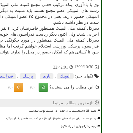
شدت در نظر داشته باشیم.
دبیرکل 
اجرایی شدند ولی اکنون دیگر ریاست فدراسیون های خویش ر
دبیرکل کمیته ملی المپیک همینطور در مورد چگونگی ب
فدراسیون پزشکی ورزشی استعلام خواهیم گرفت اما مبنا
شود تا کسانی هم که امکان حضور در محل را ندارند بتوانند
1399/10/30
22:42:01
تگهای خبر:
المپیك
,
بازی
,
پزشك
,
فدراسیو
این مطلب را می پسندید؟
(0)
(0)
تازه ترین مطالب مرتبط
رقابت 28 والیبالیست برای حضور در لیست نهائی تیم ملی
دردسر جدید برای سرخپوشان پیام بازیکن مازادی که پرسپولیس را نگران کرد!
تیم ملی ترامپولین در راه ناگویا