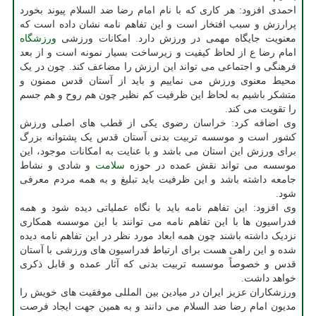
احمدی افزود: هر کاری که با نام امام رضا ضد السلام پیوند بخورد
پرارزش و سبب افتخار است و این تفاهم نامه نشان داده است که
معنویت جایگاه مهمی در ورزش دارد. امکانات ورزشی
ورزشگاه
امام رضا ع از لحاظ کیفیت و زیرساخت بسیار نمونه است و از بعد
فرهنگی و اجتماعی می تواند این ارزش را مضاعف کند. چون در یک
محیط معنوی ورزش می نماییم و باید از آستان قدس ممنون و
متشکر باشیم به لحاظ این ظرفیت کم نظیر چون هم روح و هم جسم
را تقویت می کند.
وی اضافه کرد: خراسان رضوی یکی از قطب های اصلی ورزش
کشور است و موسسه تربیت بدنی آستان قدس یک پشتوانه بزرگ
برای ورزش این استان می باشد و با عنایت به امکانات موجود، این
موسسه می تواند نقش عمده در حوزه
سلامت
و شادی و نشاط
جامعه داشته باشد و این ظرفیت باید تبلیغ و به همه مردم معرفی
شود.
وی افزود: این تفاهم نامه باید با نگاه عملیاتی دیده شود و همه
فدراسیون ها با این تفاهم نامه می توانند با این موسسه همکاری
نزدیک داشته باشند چون همه ابعاد مورد نظر در این تفاهم نامه دیده
شده و این راهی هست برای ارتباط فدراسیون های ورزشی با آستان
قدس و خصوصاً موسسه تربیت بدنی که آثار عمده و قابل ذکری
خواهد داشت.
ورزشکاران عزیز ایران در میادین بین المللی موفقیت های خویش را
مدیون امام رضا ضد السلام می دانند و به همین جهت ایجاد فرصت