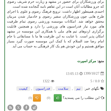
برای ورزشکاران برای حضور در مشهد و زیارت حرم شریف رضوی
که جزو مطالبات آنان است در این تفاهم نامه گنجانده شده است.
احمدی همینطور اظهار داشت: ترویج فرهنگ رضوی و علوی با اجرای
طرح هایی چون ورزشکاران سفیر رضوی و خادمیار شدن مربیان
محقق خواهد شد. امکانات موسسه ورزشی رضوی تمام ظرفیت
های مورد نیاز فدراسیون های ورزشی را دارد و همچنین قابلیت
برگزاری اردوهای تیم های ملی با همکاری این موسسه در مشهد
امکان پذیر است. با عنایت به این ظرفیت ها ما با مسابقاتی با جام
امام رضا ضد السلام که با کمک این موسسه صورت گیرد بسیار
موافق هستیم و این خودش هم یک کار فرهنگی به حساب می آید.
منبع:
مركز اسپرت
1399/10/27
13:05:13
1322
5
/
0.0
تگهای خبر:
تیم
,
سلامت
,
فدراسیون
,
كیفیت
این مطلب را می پسندید؟
(0)
(0)
X