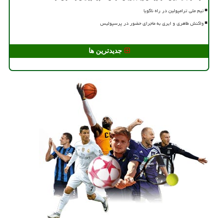
تیم ملی ترامپولین در راه ناگویا
واکنش طاهری و ایری به ماجرای حضور در پرسپولیس
جدیدترین ها