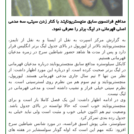
مدافع فرانسوی سابق منچستریونایتد با کنار زدن سیتی، سه مدعی
اصلی قهرمانی در لیگ برتر را معرفی نمود.
به گزارش مرکز اسپرت به نقل از ایسنا و به نقل از تایمز،
منچستریونایتد بالاتر از لیورپول در بالای جدول لیگ برتر انگلیس قرار
دارد و پس از مدت ها شاهد حضور شیاطین سرخ در زمره مدعیان
قهرمانی هستیم.
کایکل سیلوستره مدافع سابق منچستریونایتد درباره مدعیان قهرمانی
در لیگ برتر صحبت کرده است. او درباره این مورد اظهار داشت: از
نظر من تنها ۳ تیم سال جاری مدعی قهرمانی هستند. لیورپول،
منچستریونایتد و تیم سوم هم من نظرم روی لسترسیتی است. به
نظرم سیتی خیلی فراز و نشیب داشته است و مدعی قهرمانی در
لیگ نیست.
وی در ادامه اظهار داشت: این یک فصل کاملا باز است و برای
منچستریونایتد خوب است که حالا توانسته در بالای جدول باشد.
وضعیت تیم هم اکنون خیلی خوب و مثبت است ولی نباید خیلی به
جدول رده بندی تمرکز کرد.
سیلوستر، ملی پوش اسبق فرانسه، در مورد شانس شیاطین سرخ
افزود: نکته مهم این است که اوله گونار سولسشایر در هفته های