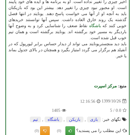
اخیر چیزی را تغییر نداده است. او به برنامه ها و ایده های خود پایبند
است. او مجبور نبود چیزی را تغییر دهد. بیشتر این بود که بازیکنان
باید به آنچه او از آنها می خواست پاسخ دهند. یونایتد در انتها فصل
گذشته یک روند خارق العاده داشت. سپس آنها توانستند خریدهای
خوبی کنند که
باشگاه
نقاط ضعف را شناسایی کرد و به وضوح آنها
باردیگر به مسیر خود برگشته اند. یونایتد برگشته است و همان تیم
خوب قبل شده است.
باید دید منچستریونایتد می تواند از دیدار حساس برابر لیورپول که در
آنفیلد هم برگزار می گردد امتیاز بگیرد و همچنان در بالای جدول بماند
یا خیر.
منبع:
مركز اسپرت
1399/10/26
12:16:56
1405
5
/
0.0
تگهای خبر:
بازی
,
بازیكن
,
باشگاه
,
تیم
این مطلب را می پسندید؟
(0)
(0)