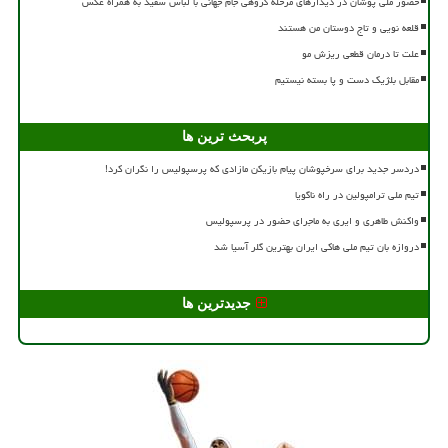
حضور ملی پوشان در دیدارهای مرحله گروهی جام جهانی با لباس سفید به همراه عکس
قلعه نویی و تاج دوستان من هستند
علت تا درمان قطعی ریزش مو
مقابل بلژیک دست و پا بسته نیستیم
پربحث ترین ها
دردسر جدید برای سرخپوشان پیام بازیکن مازادی که پرسپولیس را نگران کرد!
تیم ملی ترامپولین در راه ناگویا
واکنش طاهری و ایری به ماجرای حضور در پرسپولیس
دروازه بان تیم ملی هاکی ایران بهترین گلر آسیا شد
جدیدترین ها