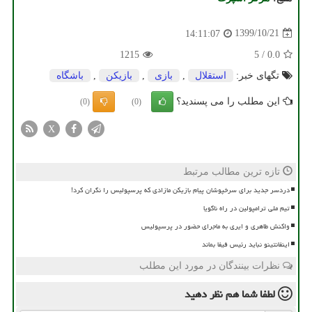
1399/10/21
14:11:07
1215
5
/
0.0
تگهای خبر:
استقلال
,
بازی
,
بازیكن
,
باشگاه
این مطلب را می پسندید؟
(0)
(0)
X
تازه ترین مطالب مرتبط
دردسر جدید برای سرخپوشان پیام بازیکن مازادی که پرسپولیس را نگران کرد!
تیم ملی ترامپولین در راه ناگویا
واکنش طاهری و ایری به ماجرای حضور در پرسپولیس
اینفانتینو نباید رئیس فیفا بماند
نظرات بینندگان در مورد این مطلب
لطفا شما هم
نظر دهید