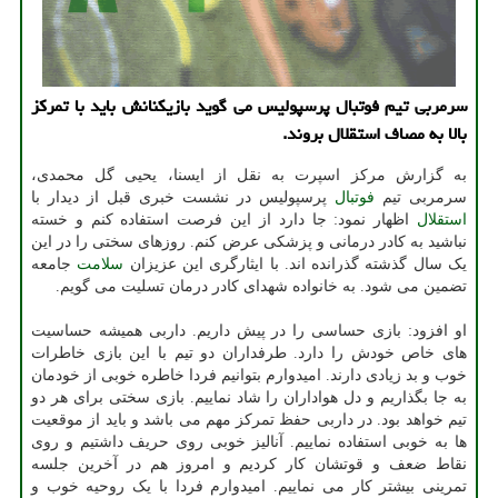
سرمربی تیم فوتبال پرسپولیس می گوید بازیکنانش باید با تمرکز
بالا به مصاف استقلال بروند.
به گزارش مرکز اسپرت به نقل از ایسنا، یحیی گل محمدی،
سرمربی تیم
فوتبال
پرسپولیس در نشست خبری قبل از دیدار با
استقلال
اظهار نمود: جا دارد از این فرصت استفاده کنم و خسته
نباشید به کادر درمانی و پزشکی عرض کنم. روزهای سختی را در این
یک سال گذشته گذرانده اند. با ایثارگری این عزیزان
سلامت
جامعه
تضمین می شود. به خانواده شهدای کادر درمان تسلیت می گویم.
او افزود: بازی حساسی را در پیش داریم. داربی همیشه حساسیت
های خاص خودش را دارد. طرفداران دو تیم با این بازی خاطرات
خوب و بد زیادی دارند. امیدوارم بتوانیم فردا خاطره خوبی از خودمان
به جا بگذاریم و دل هواداران را شاد نماییم. بازی سختی برای هر دو
تیم خواهد بود. در داربی حفظ تمرکز مهم می باشد و باید از موقعیت
ها به خوبی استفاده نماییم. آنالیز خوبی روی حریف داشتیم و روی
نقاط ضعف و قوتشان کار کردیم و امروز هم در آخرین جلسه
تمرینی بیشتر کار می نماییم. امیدوارم فردا با یک روحیه خوب و