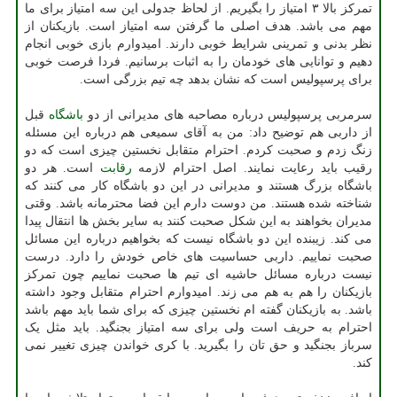
تمرکز بالا ۳ امتیاز را بگیریم. از لحاظ جدولی این سه امتیاز برای ما
مهم می باشد. هدف اصلی ما گرفتن سه امتیاز است. بازیکنان از
نظر بدنی و تمرینی شرایط خوبی دارند. امیدوارم بازی خوبی انجام
دهیم و توانایی های خودمان را به اثبات برسانیم. فردا فرصت خوبی
برای پرسپولیس است که نشان بدهد چه تیم بزرگی است.
سرمربی پرسپولیس درباره مصاحبه های مدیرانی از دو
باشگاه
قبل
از داربی هم توضیح داد: من به آقای سمیعی هم درباره این مسئله
زنگ زدم و صحبت کردم. احترام متقابل نخستین چیزی است که دو
رقیب باید رعایت نمایند. اصل احترام لازمه
رقابت
است. هر دو
باشگاه بزرگ هستند و مدیرانی در این دو باشگاه کار می کنند که
شناخته شده هستند. من دوست دارم این فضا محترمانه باشد. وقتی
مدیران بخواهند به این شکل صحبت کنند به سایر بخش ها انتقال پیدا
می کند. زیبنده این دو باشگاه نیست که بخواهیم درباره این مسائل
صحبت نماییم. داربی حساسیت های خاص خودش را دارد. درست
نیست درباره مسائل حاشیه ای تیم ها صحبت نماییم چون تمرکز
بازیکنان را هم به هم می زند. امیدوارم احترام متقابل وجود داشته
باشد. به بازیکنان گفته ام نخستین چیزی که برای شما باید مهم باشد
احترام به حریف است ولی برای سه امتیاز بجنگید. باید مثل یک
سرباز بجنگید و حق تان را بگیرید. با کری خواندن چیزی تغییر نمی
کند.