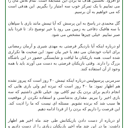
او افزود: نخستین هدف ما بردن این مسابقه است. تمام تلاش مان را
می نماییم با یک تمرکز خوب سه امتیاز را بگیریم. این هدفی است
که می خواهیم به آن برسیم.
گل محمدی در پاسخ به این پرسش که آیا تیمش مانند بازی با سپاهان
با سه هافبک دفاعی به زمین می رود یا خیر توضیح داد: تا فردا باید
صبر نماییم. خیلی چیزها مشخص می شود.
او درباره اینکه آیا باردیگر فرصتی به مهدی شیری و آرمان رمضانی
برای اثبات خودشان می دهد یا خیر بیان نمود: این صحبت ها تکراری
شده است. همه بازیکنان ما لیاقت و شایستگی حضور در این باشگاه
بزرگ را دارند. وقتی بازیکنان فرصتی به دست می آورند باید با همه
وجود از آن استفاده کنند.
سرمربی پرسپولیس درباره اینکه تیمش ۴۰ روز است که پیروز نشده
هم اظهار نمود: ما ۴۰ روز است که نبرده ایم ولی بازی هایی که
انجام دادیم برای بردن یک تیم کافی بود. خیلی تلاش داشتیم که سه
بازی اخیر را ببریم. مقداری بدشانسی و استفاده نکردن از موقعیت
ها سبب شد که برنده نشویم. مسئله ای نیست که ما را اذیت کند.
این فرصت را داریم که بردن را از فردا ادامه دهیم.
او درباره از دست دادن بازیکنانش طی چند ماه اخیر هم اظهار
داشت: ما در این چند ماه اخیر بازیکنان زیادی را از دست دادیم و