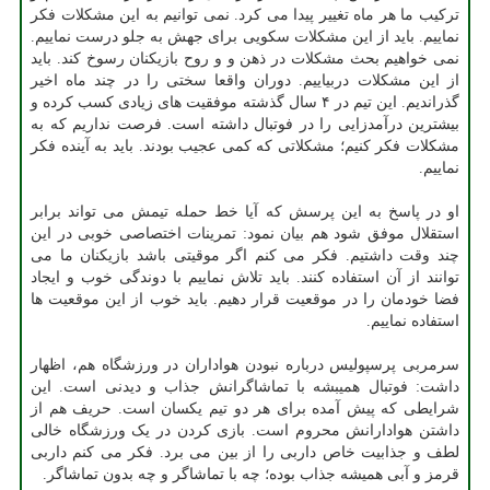
ترکیب ما هر ماه تغییر پیدا می کرد. نمی توانیم به این مشکلات فکر
نماییم. باید از این مشکلات سکویی برای جهش به جلو درست نماییم.
نمی خواهیم بحث مشکلات در ذهن و و روح بازیکنان رسوخ کند. باید
از این مشکلات دربیاییم. دوران واقعا سختی را در چند ماه اخیر
گذراندیم. این تیم در ۴ سال گذشته موفقیت های زیادی کسب کرده و
بیشترین درآمدزایی را در فوتبال داشته است. فرصت نداریم که به
مشکلات فکر کنیم؛ مشکلاتی که کمی عجیب بودند. باید به آینده فکر
نماییم.
او در پاسخ به این پرسش که آیا خط حمله تیمش می تواند برابر
استقلال موفق شود هم بیان نمود: تمرینات اختصاصی خوبی در این
چند وقت داشتیم. فکر می کنم اگر موقیتی باشد بازیکنان ما می
توانند از آن استفاده کنند. باید تلاش نماییم با دوندگی خوب و ایجاد
فضا خودمان را در موقعیت قرار دهیم. باید خوب از این موقعیت ها
استفاده نماییم.
سرمربی پرسپولیس درباره نبودن هواداران در ورزشگاه هم، اظهار
داشت: فوتبال همیبشه با تماشاگرانش جذاب و دیدنی است. این
شرایطی که پیش آمده برای هر دو تیم یکسان است. حریف هم از
داشتن هوادارانش محروم است. بازی کردن در یک ورزشگاه خالی
لطف و جذابیت خاص داربی را از بین می برد. فکر می کنم داربی
قرمز و آبی همیشه جذاب بوده؛ چه با تماشاگر و چه بدون تماشاگر.