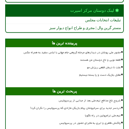
لینک دوستان مركز اسپرت
تبلیغات انتخابات مجلس
مستر گرین وال | مجری و طراح انواع دیوار سبز
پربیننده ترین ها
حضور ملی پوشان در دیدارهای مرحله گروهی جام جهانی با لباس سفید به همراه عکس
قلعه نویی و تاج دوستان من هستند
علت تا درمان قطعی ریزش مو
مقابل بلژیک دست و پا بسته نیستیم
پربحث ترین ها
شروع تلخ مدافع تیم ملی بعد از جدایی از پرسپولیس
دردسر جدید برای سرخپوشان پیام بازیکن مازادی که پرسپولیس را نگران کرد!
تیم ملی ترامپولین در راه ناگویا
واکنش طاهری و ایری به ماجرای حضور در پرسپولیس