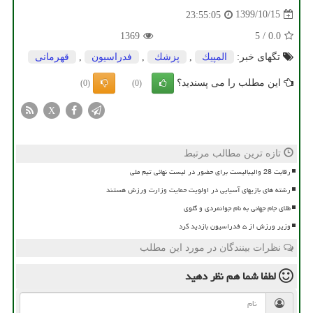
1399/10/15
23:55:05
1369
5
/
0.0
تگهای خبر:
المپیك
,
پزشك
,
فدراسیون
,
قهرمانی
این مطلب را می پسندید؟
(0)
(0)
X
تازه ترین مطالب مرتبط
رقابت 28 والیبالیست برای حضور در لیست نهائی تیم ملی
رشته های بازیهای آسیایی در اولویت حمایت وزارت ورزش هستند
طلای جام جهانی به نام جوانمردی و گلوی
وزیر ورزش از ۵ فدراسیون بازدید کرد
نظرات بینندگان در مورد این مطلب
لطفا شما هم
نظر دهید