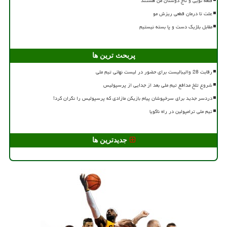
قلعه نویی و تاج دوستان من هستند
علت تا درمان قطعی ریزش مو
مقابل بلژیک دست و پا بسته نیستیم
پربحث ترین ها
رقابت 28 والیبالیست برای حضور در لیست نهائی تیم ملی
شروع تلخ مدافع تیم ملی بعد از جدایی از پرسپولیس
دردسر جدید برای سرخپوشان پیام بازیکن مازادی که پرسپولیس را نگران کرد!
تیم ملی ترامپولین در راه ناگویا
جدیدترین ها