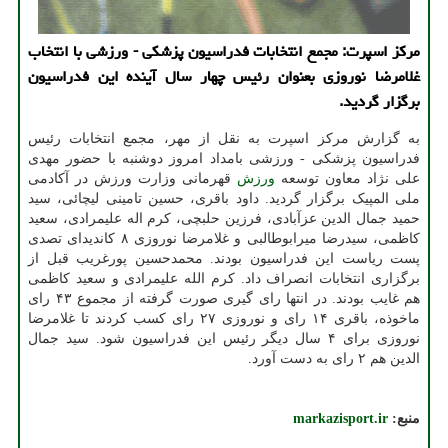
مرکز اسپرت: مجمع انتخابات فدراسیون پزشکی - ورزشی با انتخاب
غلامرضا نوروزی بعنوان رئیس چهار سال آینده این فدراسیون
برگزار گردید.
به گزارش مرکز اسپرت به نقل از مهر، مجمع انتخابات رئیس
فدراسیون پزشکی - ورزشی بامداد امروز دوشنبه با حضور مهدی
علی نژاد معاون توسعه
ورزش
قهرمانی وزارت ورزش در آکادمی
ملی المپیک برگزار گردید. داود باقری، حسین تامینی لیچائی، سید
حمید جمال الدین عزآبادی، فرزین حلبچی، کرم اله علیمرادی، سعید
کاظمی، سیدرضا میرابوطالبی و غلامرضا نوروزی ۸ کاندیدای تصدی
پست ریاست این فدراسیون بودند. محمدحسین پورغریب قبل از
برگزاری انتخابات انصراف داد. کرم الله علیمرادی و سعید کاظمی
هم غایب بودند. در انتها رای گیری صورت گرفته از مجموع ۴۳ رای
ماخوذه، باقری ۱۴ رای و نوروزی ۲۷ رای کسب کردند تا غلامرضا
نوروزی برای ۴ سال دیگر رئیس این فدراسیون شود. سید جمال
الدین هم ۲ رای به دست آورد.
منبع:
markazisport.ir