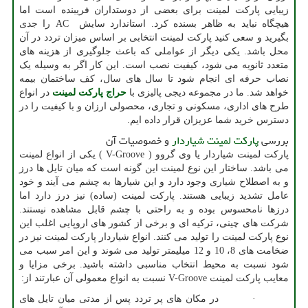
زیبایی پارکت لمینت برای بعضی از دوستداران فریبنده است اما
هیچگاه نباید به ظاهر بسنده کرد. استاندارد سایش
AC
را جدی
بگیرید و سعی کنید پارکت لمینت انتخابی بر اساس میزان تردد در آن
محل باشد. یکی دیگر از عواملی که باعث جلوگیری از هزینه های
متعدد ثانویه می شود، کیفیت نصب است. این کار اگر به وسیله یک
نصاب حرفه ای انجام شود تا سال های سال، کف ساختمان بیمه
خواهد شد. ما در مجموعه دیجی پالیزی با
حراج پارکت لمینت
در انواع
طرح های اداری، مسکونی و تجاری، محصولی ارزان و با کیفیت را در
دسترس خرید شما عزیزان قرار داده ایم.
بررسی
پارکت لمینت شیاردار
و خصوصیات آن
پارکت لمینت شیاردار یا وی گروو (
V-Groove
) یکی از انواع لمینت
می باشد. ساختار این نوع لمینت این گونه است که میان تایل ها درز
و به اصطلاح شیاری وجود دارد و این شیارها به چشم می آیند و خود
عامل تشدید زیبایی هستند. پارکت لمینت (ساده) نیز درز دارد اما
درزها نامحسوس بوده و به راحتی با چشم قابل مشاهده نیستند.
شرکت های چینی، ترکیه ای و برخی از کشور های اروپایی اغلب این
نوع پارکت لمینت را تولید می کنند. انواع شیاردار پارکت لمینت نیز در
ضخامت های 8، 10 و 12 میلیمتر تولید می شوند و این امر سبب می
شود نسبت به محیط انتخاب مناسبی داشته باشید. برخی مزایا و
معایب پارکت لمینت
V-Groove
نسبت به انواع معمولی آن عبارتند از:
· در مکان های پر تردد پس از مدتی میان تایل های