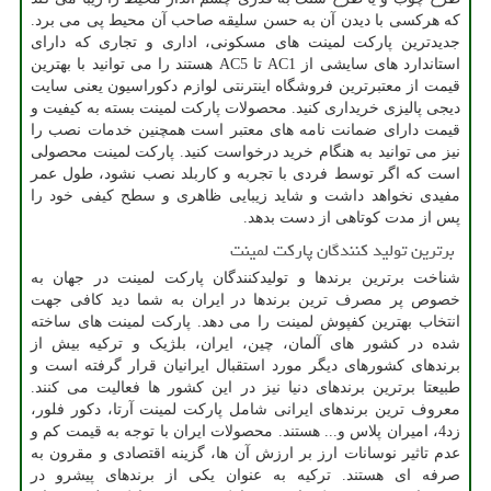
که هرکسی با دیدن آن به حسن سلیقه صاحب آن محیط پی می برد.
جدیدترین پارکت لمینت های مسکونی، اداری و تجاری که دارای
استاندارد های سایشی از
AC1
تا
AC5
هستند را می توانید با بهترین
قیمت از معتبرترین فروشگاه اینترنتی لوازم دکوراسیون یعنی سایت
دیجی پالیزی خریداری کنید. محصولات پارکت لمینت بسته به کیفیت و
قیمت دارای ضمانت نامه های معتبر است همچنین خدمات نصب را
نیز می توانید به هنگام خرید درخواست کنید. پارکت لمینت محصولی
است که اگر توسط فردی با تجربه و کاربلد نصب نشود، طول عمر
مفیدی نخواهد داشت و شاید زیبایی ظاهری و سطح کیفی خود را
پس از مدت کوتاهی از دست بدهد.
برترین تولید کنندگان پارکت لمینت
شناخت برترین برندها و تولیدکنندگان پارکت لمینت در جهان به
خصوص پر مصرف ترین برندها در ایران به شما دید
کافی جهت
انتخاب بهترین کفپوش لمینت را می دهد. پارکت لمینت های ساخته
شده در کشور های آلمان، چین، ایران، بلژیک و ترکیه بیش از
برندهای کشورهای دیگر مورد استقبال ایرانیان قرار گرفته است و
طبیعتا برترین برندهای دنیا نیز در این کشور ها فعالیت می کنند.
معروف ترین برندهای ایرانی شامل پارکت لمینت آرتا، دکور فلور،
زد4، امیران پلاس و... هستند. محصولات ایران با توجه به قیمت کم و
عدم تاثیر نوسانات ارز بر ارزش آن ها، گزینه اقتصادی و مقرون به
صرفه ای هستند. ترکیه به عنوان یکی از برندهای پیشرو در