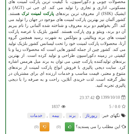
محصولات چوبی و دکوراسیون، با کیفیت ترین پارکت لمینت های
مسکونی، اداری و تجاری را تولید می کند. ای جی تی (
AGT
) و
ایشیک (
ISIK
) از معروف ترین برندهای
پارکت لمینت ترک
هستند.
کشور آلمان نیز بهترین پارکت لمینت های موجود در جهان را تولید می
کند. اگر بخواهیم دو برند معروف و شناخته شده آلمانی را نام ببریم
آن دو برند، وینئو و وی پارکت هستند. کشور بلژیک با عرضه پارکت
لمینت های برند ویتالیتی و بنولکس به شهرت رسید همچنین گروه
آرتا، محصولات پارکت لمینت خود را تحت لیسانس کشور بلژیک تولید
می کند. کشور چین از جمله کشور هایی است که محصولات زیبا و با
کیفیتی در زمینه دکوراسیون طراحی و تولید کرده است. از بهترین
برندهای تولیدکننده پارکت چینی می توان به برند میل هرمس اشاره
کرد. سایت دیجی پالیزی با فروش انواع پارکت لمینت از برندهای
متنوع و معتبر، قیمت مناسب و خدمات ارزنده ای برای مشتریان در
نظر گرفته است. لذت خریدی آنلاین، راحت و به صرفه را با دیجی
پالیزی تجربه کنید.
1399/10/10
23:37:42
1837
5
/
0.0
تگهای خبر:
رپورتاژ
,
برند
,
بیمه
,
خدمات
این مطلب را می پسندید؟
(0)
(0)