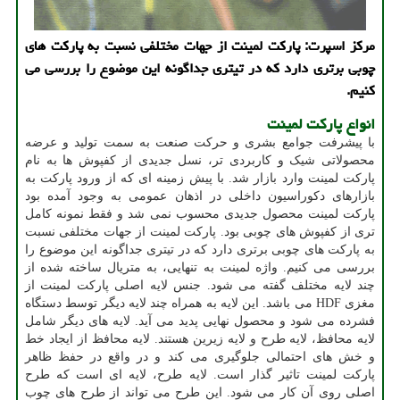
مركز اسپرت: پاركت لمینت از جهات مختلفی نسبت به پاركت های
چوبی برتری دارد كه در تیتری جداگونه این موضوع را بررسی می
كنیم.
انواع پارکت لمینت
با پیشرفت جوامع بشری و حرکت صنعت به سمت تولید و عرضه
محصولاتی شیک و کاربردی تر، نسل جدیدی از کفپوش ها به نام
پارکت لمینت وارد بازار شد. با پیش زمینه ای که از ورود پارکت به
بازارهای دکوراسیون داخلی در اذهان عمومی به وجود آمده بود
پارکت لمینت محصول جدیدی محسوب نمی شد و فقط نمونه کامل
تری از کفپوش های چوبی بود. پارکت لمینت از جهات مختلفی نسبت
به پارکت های چوبی برتری دارد که در تیتری جداگونه این موضوع را
بررسی می کنیم. واژه لمینت به تنهایی، به متریال ساخته شده از
چند لایه مختلف گفته می شود. جنس لایه اصلی پارکت لمینت از
مغزی
HDF
می باشد. این لایه به همراه چند لایه دیگر توسط دستگاه
فشرده می شود و محصول نهایی پدید می آید. لایه های دیگر شامل
لایه محافظ، لایه طرح و لایه زیرین هستند. لایه محافظ از ایجاد خط
و خش های احتمالی جلوگیری می کند و در واقع در حفظ ظاهر
پارکت لمینت تاثیر گذار است. لایه طرح، لایه ای است که طرح
اصلی روی آن کار می شود. این طرح می تواند از طرح های چوب