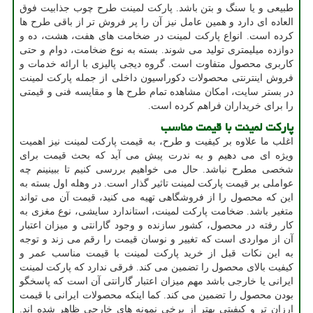
طبیعی و یا سنگ و بتن باشد. پارکت لمینت طرح چوب جذابیت فوق
العاده ای دارد و همین عامل نیز آن را پر فروش تر از باقی طرح ها
کرده است. انواع پارکت لمینت در ضخامت های هفت، هشت، ده و
دوازده میلیمتری تولید می شوند. بسته به نوع ضخامت، دوام و حتی
کاربری محصول متفاوت است. گروه دیجی پالیزی با ارائه خدمات و
فروش اینترنتی محصولات دکوراسیون داخلی از جمله پارکت لمینت
در بستر سایت، امکان مشاهده تمام طرح ها و مقایسه فنی و قیمتی
را برای خریداران فراهم کرده است.
پارکت لمینت با قیمت مناسب
اغلب ما علاوه بر کیفیت و طرح، به قیمت پارکت لمینت نیز اهمیت
ویژه ای می دهیم و به ندرت پیش می­ آید که بحث قیمت برای
شخصی مطرح نباشد. حال می خواهیم بررسی کنیم تا ببینینم چه
عواملی بر قیمت پارکت لمینت تاثیر گذار است. در وهله اول بسته به
این که محصول را از فروشگاهی تهیه می کنید، قیمت آن می تواند
متغیر باشد. ضخامت پارکت لمینت، استاندارد سایشی، نوع مغزی به
کار رفته در محصول، کشور سازنده و وجود گارانتی و میزان اعتبار
آن از مواردی است که تغییر و نوسان قیمت را رقم می زند و توجه
به این نکات قبل از خرید پارکت لمینت با قیمت مناسب عمر و
کیفیت بالای محصول را تضمین می کند. فرقی ندارد که پارکت لمینت
ایرانی یا خارجی باشد مهم میزان اعتبار گارانتی آن است که پاسخگو
بودن محصول را تضمین می کند. کما اینکه محصولات ایرانی با قیمت
ارزان تر و کیفیتی بهتر از برخی نمونه های خارجی ظاهر شده اند.