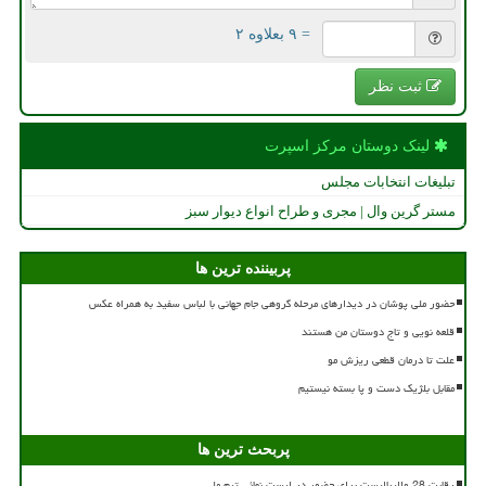
= ۹ بعلاوه ۲
ثبت نظر
لینک دوستان مركز اسپرت
تبلیغات انتخابات مجلس
مستر گرین وال | مجری و طراح انواع دیوار سبز
پربیننده ترین ها
حضور ملی پوشان در دیدارهای مرحله گروهی جام جهانی با لباس سفید به همراه عکس
قلعه نویی و تاج دوستان من هستند
علت تا درمان قطعی ریزش مو
مقابل بلژیک دست و پا بسته نیستیم
پربحث ترین ها
رقابت 28 والیبالیست برای حضور در لیست نهائی تیم ملی