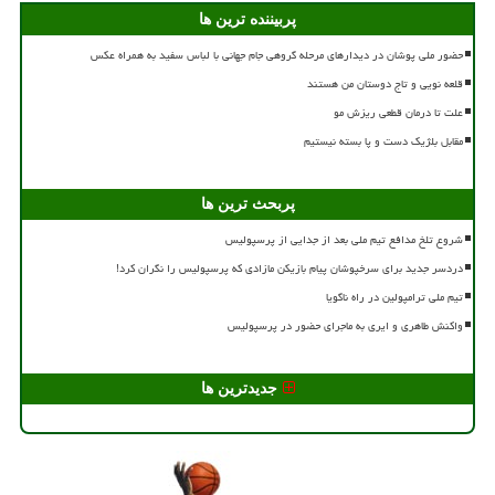
پربیننده ترین ها
حضور ملی پوشان در دیدارهای مرحله گروهی جام جهانی با لباس سفید به همراه عکس
قلعه نویی و تاج دوستان من هستند
علت تا درمان قطعی ریزش مو
مقابل بلژیک دست و پا بسته نیستیم
پربحث ترین ها
شروع تلخ مدافع تیم ملی بعد از جدایی از پرسپولیس
دردسر جدید برای سرخپوشان پیام بازیکن مازادی که پرسپولیس را نگران کرد!
تیم ملی ترامپولین در راه ناگویا
واکنش طاهری و ایری به ماجرای حضور در پرسپولیس
جدیدترین ها