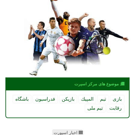
موضوع های مركز اسپرت
بازی
تیم
المپیك
بازیكن
فدراسیون
باشگاه
رقابت
تیم ملی
اخبار اسپورت