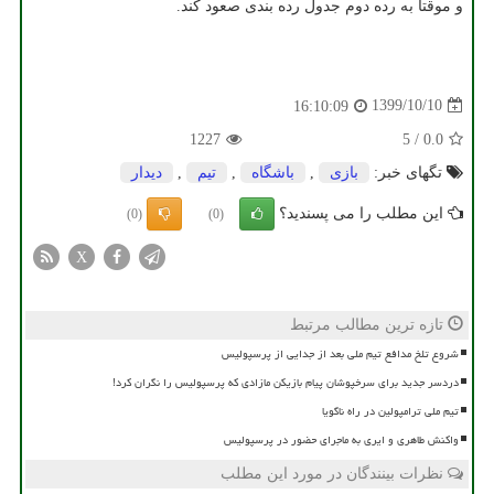
و موقتا به رده دوم جدول رده بندی صعود کند.
1399/10/10
16:10:09
1227
5
/
0.0
تگهای خبر:
بازی
,
باشگاه
,
تیم
,
دیدار
این مطلب را می پسندید؟
(0)
(0)
X
تازه ترین مطالب مرتبط
شروع تلخ مدافع تیم ملی بعد از جدایی از پرسپولیس
دردسر جدید برای سرخپوشان پیام بازیکن مازادی که پرسپولیس را نگران کرد!
تیم ملی ترامپولین در راه ناگویا
واکنش طاهری و ایری به ماجرای حضور در پرسپولیس
نظرات بینندگان در مورد این مطلب