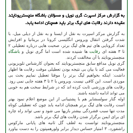
به گزارش مرکز اسپرت گری نویل و مسؤلان باشگاه منچستریونایتد
عقیده دارند رقابت های لیگ برتر باید همچنان ادامه یابد.
به گزارش مرکز اسپرت به نقل از ایسنا و به نقل از دیلی میل، با
شدت گرفتن انتقال ویروس انگلیسی کرونا در بریتانیا و افزایش
تعداد کرونایی های تیم های لیگ برتر، صحبت هایی درباره تعطیلی ۲
تا ۳ هفته ای
رقابت
ها شنیده شده است اما گری نویل و
باشگاه
منچستریونایتد با آن مخالفت کردند.
گری نویل مدافع سابق منچستریونایتد که بعنوان کارشناس تلویزیونی
فعالیت می کند با بیان بی نتیجه بودن تعطیلی موقت رقابت ها اظهار
داشت: اینکه بخواهیم لیگ برتر را موقتا تعطیل نماییم بحث بی
موردی است. این کافی نیست. ویروس با ۲ تا ۳ هفته جایی نمی رود.
رقابت های ورزشی ثابت کرده اند که در شرایط سخت هم به خوبی
می تواند ادامه داشته باشند.
اوله گنار سولسشایر هم با پشتیبانی از این موضع اعلام نمود بهتر
است رقابت های لیگ برتر همچنان ادامه یابد چون که تعطیلی کوتاه
مدت تنها سبب فشردگی بیشتر بازیها می شود و نمی تواند راه چاره
ای برای ایمن برگزار شدن رقابت های لیگ برتر باشد.
منچستریونایتد توانست به لطف گل ثانیه های پایانی مارکوس
راشفورد، ۳ امتیاز حساس دیدار برابر ولورهمپتون را به دست بیاورد