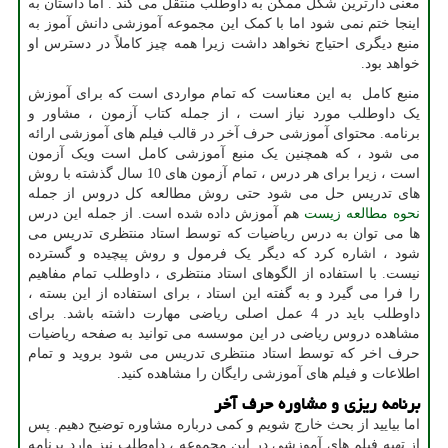
معنی دارترین شکل ممکن به داوطلب منتقل می کند . اما داستان به
اینجا ختم نمی شود اما با کمک این مجموعه آموزشی دانش آموز به
منبع دیگری احتیاج نخواهد داشت زیرا همه چیز کاملاً در دسترس او
خواهد بود.
منبع کامل به این معناست که تمام مواردی است که برای آموزش
یک داوطلب مورد نیاز است ، از جمله کتاب آزمون ، مشاور و
برنامه. محتوای آموزشی حرف آخر در قالب فیلم های آموزشی ارائه
می شود ، که همچنین یک منبع آموزشی کامل است ویک آزمون
است ، زیرا برای هر درس ، تمام آزمون های 10 سال گذشته با روش
های تدریس حل می شود حتی روش مطالعه کل دروس از جمله
نحوه مطالعه زیست
هم آموزش داده شده است. از جمله این درس
ها می توان به درس ریاضیات که توسط استاد منتظری تدریس می
شود ، اشاره کرد که دیگر یک فرمول و روش پیچیده و گسترده
نیست. با استفاده از الگوهای استاد منتظری ، داوطلب تمام مفاهیم
را فرا می گیرد و به گفته این استاد ، برای استفاده از این بسته ،
داوطلب باید در 4 عمل اصلی ریاضی مهارت داشته باشد. برای
مشاهده دروس ریاضی در این موسسه می توانید به صفحه ریاضیات
حرف اخر که توسط استاد منتظری تدریس می شود بروید و تمام
اطلاعات و فیلم های آموزشی رایگان را مشاهده کنید.
برنامه ریزی و مشاوره حرف آخر
اما بیایید از بحث خارج شویم و کمی درباره مشاوره توضیح دهیم. پس
از تهیه فیلم های آموزشی در این مجموعه ، داوطلب نیز وارد برنامه