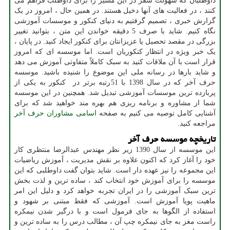
داوطلبان که سهولت سفر در این مسیر را برای داوطلب فراهم می
کنند ، در فعالیت های آنها دخیل هستند. در همین حال ، امروز در یک
گزارش خبری ، تصمیم گرفتیم به دنیای کنکور و موسسات آموزشی
نگاه کنیم. شاید با صرف 5 دقیقه خواندن این متن ، بتوانید تغییر
بزرگی در مقصد تحصیل یا عزیزانتان برای کنکور ایجاد کنید. در پایان ،
یک خبر ویژه در انتظار کنکوریان است. اما موسسه ای که امروز
قرار است با آن ملاقات کنید به سبک کاملاً متفاوتی آموزش می دهد
و شاید بارها در رسانه ملی این موضوع را شنیده باشید. موسسه
حرف آخر که در سال 1398 با 51رتبه برتر در کنکور به یکی از
پربازده ترین موسسات آموزشی تبدیل شد. همچنین در این موسسه
شما از مشاوره و برنامه ریزی هم بهره مند خواهید شد که برای
آشنایی کامل توصیه می کنیم به صفحه
اسامی مشاوران حرف آخر
مراجعه کنید.
تاریخچه موسسه حرف آخر
این موسسه از سال 1390 زیر نظر مهندس عبدالرضا منتظری کار
خود را آغاز کرد که اکنون علاوه بر نقش مدیریت ، آموزش ریاضیات
این مجموعه را نیز عهده دار است. شاید بتوان گفت داوطلبی که این
موسسه را برای آموزش خود انتخاب کند ، ساده ترین و لذت بخش
ترین سبک آموزشی را در ایران تجربه خواهد کرد و دلیل این امر
ماهیت پویا آموزش است. آموزشی که فقط مبتنی بر شهود و
استفاده از الگوها به جای فرمول است و با درگیر شدن نیمکره
راست مغز به جای نیمکره چپ آن ، مطالب درس را به ساده ترین و