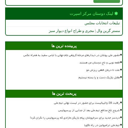
لینک دوستان مركز اسپرت
تبلیغات انتخابات مجلس
مستر گرین وال | مجری و طراح انواع دیوار سبز
پربیننده ترین ها
حضور ملی پوشان در دیدارهای مرحله گروهی جام جهانی با لباس سفید به همراه عکس
قلعه نویی و تاج دوستان من هستند
علت تا درمان قطعی ریزش مو
مقابل بلژیک دست و پا بسته نیستیم
پربحث ترین ها
رقابت 28 والیبالیست برای حضور در لیست نهائی تیم ملی
شروع تلخ مدافع تیم ملی بعد از جدایی از پرسپولیس
دردسر جدید برای سرخپوشان پیام بازیکن مازادی که پرسپولیس را نگران کرد!
تیم ملی ترامپولین در راه ناگویا