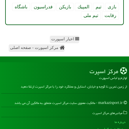
بازی
تیم
المپیك
بازیكن
فدراسیون
باشگاه
رقابت
تیم ملی
اخبار اسپورت
مرکز اسپورت - صفحه اصلی
مركز اسپرت
لوازم و لباس اسپورت
از زمین تمرین تا کوچه و خیابان، استایل و عملکرد خود را با مرکز اسپرت ارتقا دهید
markazisport.ir - مالکیت معنوی سایت مركز اسپرت متعلق به مالکین آن می باشد
میانبرهای مركز اسپرت
درباره ما
رپورتاژ در مركز اسپرت