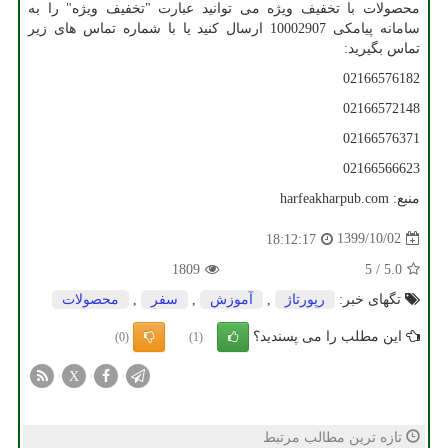
محصولات با تخفیف ویژه می توانید عبارت "تخفیف ویژه" را به
سامانه پیامکی 10002907 ارسال کنید یا با شماره تماس های زیر
تماس بگیرید:
02166576182
02166572148
02166576371
02166566623
منبع:
harfeakharpub.com
1399/10/02
18:12:17
1809
5
/
5.0
تگهای خبر:
رپورتاژ
,
آموزش
,
سفر
,
محصولات
این مطلب را می پسندید؟
(0)
(1)
X
تازه ترین مطالب مرتبط