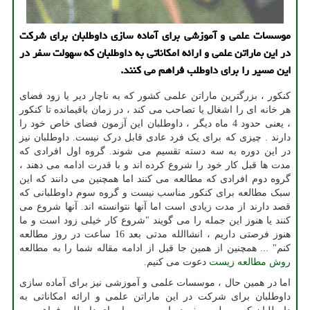
موسسات علمی و آموزشی برای آماده سازی داوطلبان برای شركت
در این ماراتن علمی و ارائه امكاناتی به داوطلبان كه سهولت سفر در
این مسیر را برای داوطلب فراهم می كنند.
کنکور ، بزرگترین ماراتن علمی کشور که به ناچار دیر یا زود فضای
هر خانه ای را اشغال یا تصاحب می کند ، در زمان باقیمانده تا کنکور
، یعنی حدود 4 ماه دیگر ، داوطلبان این آزمون فضای خاص خود را
دارند . چیزی که برای یک فرد عادی قابل درک نیست. داوطلبان نیز
در این دوره به سه دسته تقسیم می شوند. گروه اول افرادی که
مدت ها قبل کار خود را شروع کرده اند و با قدرت ادامه می دهند ،
گروه دوم افرادی که مطالعه می کنند اما همچنین می دانند که این
سبک مطالعه برای کنکور مناسب نیست و گروه سوم داوطلبانی که
قصد دارند از مدت زیادی است اما آنها نتوانسته اند. آنها شروع می
کنند یا هنوز این جمله را می گویند "شروع کار خیلی زود است و ما
هنوز فرصتی داریم ، انشاالله مدتی بعد 16 ساعت در روز مطالعه
کنم" ... همچنین از همین جا قبل از ادامه مقاله شما را به مطالعه
روش مطالعه زیست
دعوت می کنیم.
اما در همین حال ، موسسات علمی و آموزشی نیز برای آماده سازی
داوطلبان برای شرکت در این ماراتن علمی و ارائه امکاناتی به