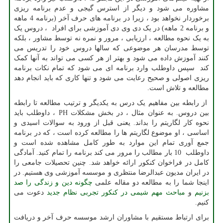
مشاوره می شود و دیگر از استرس گیجی و عدم برنامه ریزی
برخوردار نخواهد بود ، زیرا در برنامه های حرف آخر (برنامه 4 ماهه
و برنامه 2 ماهه) در یک دی وی دی آموزشی برای افراد ، دروس یک
به یک نحوه مطالعه ، ارزیابی ، مرور و نمره نه توسط مشاور ، بلکه
توسط مدرسان هر موضوعی که سالها دروس خود را تدریس می
کنند آموزش داده می شود و بهتر از هر کسی می تواند به آنها کمک
کند سپس داوطلب وارد برنامه ای می شود که تمام نکات برنامه
ریزی اصولی و صحیح رعایت می شود و تنها کاری که باید انجام دهد
مطالعه و تلاش است.
از رابطه بین مفاهیم یک درس به یکدیگر و ترتیب مطالعه تا رابطه
بین دروس. به عنوان مثال ، در بخش مشکلات
PH
، داوطلب باید
نحوه کار لگاریتم را بداند. یعنی قبل از ورود به سوالات اسیدی و
اساسی ، او موضوع لگاریتم ها را مطالعه کرده است ، که در برنامه
جمع آوری تمام این موارد به طور کامل مشاهده شده است و
داوطلب 10 بار مطالب را مرور می کند برنامه را تمام کنید. آمادگی
کامل در فراخوان کنکور ارائه خواهد شد. چنین تحصیلات جامعی را
در ایران مدیون عبدالرضا منتظری و موسسه آموزشی وی هستیم. در
اینجا شما را به مطالعه دو مقاله علمی
چگونه دین و زندگی را صد
بزنیم
و
مباحث مهم شیمی در کنکور تجربی نظام جدید
دعوت می
کنیم.
برای ارتباط مستقیم با مشاوران ارشد موسسه حرف آخر و دریافت