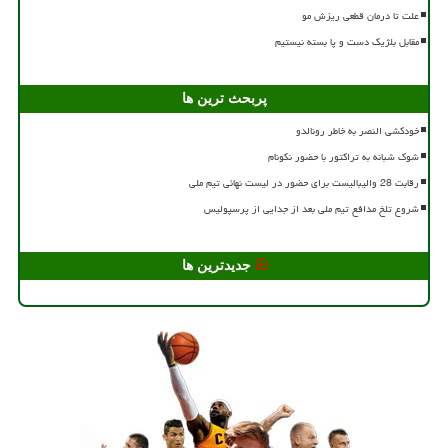
علت تا درمان قطعی ریزش مو
مقابل بلژیک دست و پا بسته نیستیم
پربحث ترین ها
خودکشی النصر به خاطر رونالدو
شوک شبانه به تراکتور با حضور نکونام
رقابت 28 والیبالیست برای حضور در لیست نهائی تیم ملی
شروع تلخ مدافع تیم ملی بعد از جدایی از پرسپولیس
جدیدترین ها