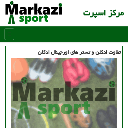
مركز اسپرت
منو
تفاوت ادكلن و تستر های اورجینال ادكلن