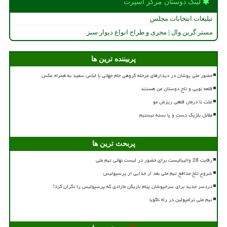
لینک دوستان مركز اسپرت
تبلیغات انتخابات مجلس
مستر گرین وال | مجری و طراح انواع دیوار سبز
پربیننده ترین ها
حضور ملی پوشان در دیدارهای مرحله گروهی جام جهانی با لباس سفید به همراه عکس
قلعه نویی و تاج دوستان من هستند
علت تا درمان قطعی ریزش مو
مقابل بلژیک دست و پا بسته نیستیم
پربحث ترین ها
رقابت 28 والیبالیست برای حضور در لیست نهائی تیم ملی
شروع تلخ مدافع تیم ملی بعد از جدایی از پرسپولیس
دردسر جدید برای سرخپوشان پیام بازیکن مازادی که پرسپولیس را نگران کرد!
تیم ملی ترامپولین در راه ناگویا