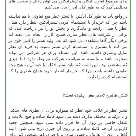
برای موضوع تفاوت ادکلن و تسترادکلن می توان دلایل و صحبت های
مختلفی کرد که به طور کلی آن را بیان می کنیم.
در واقع باید به طور کل ادکلن با تستر عطر هیچ تفاوتی با هم نداشته
باشد چرا که خریدار با استشمام کردن تسترادکلن انتظار دارد همان
عطر با همان رایحه و ماندگاری و پخش بو را نیز دریافت کند، که
برخی از شرکت های عطر سازی همین کار را انجام می دهند اما
برخی دیگر گاها مشاهده می شود که نت اولیه تستر را کمی قوی تر
می کنند تا مشتری با استشمام کردن تستر نسبت به خرید آن عطر
تمایل بیشتری داشته باشد. این مسئله برای هر شرکتی می تواند
متفاوت باشد و وابسته به سیاست شرکت مربوطه دارد. اما چیزی
که مشخص بوده این است که نباید تستر ادکلن با خود آن به هیچ وجه
تفاوتی داشته باشد چرا که خریدار انتظار خرید همان عطری را که
استشمام کرده را دارد.
شکل ظاهری تستر عطر چگونه است؟
تستر عطر بر خلاف خود عطر که همواره برای آن بطری های شکیل
و با تزئینات مختلف تدارک دیده می شود کاملا ساده و هیچ علامت و
شکل خاصی بر روی آن ها قرار داده نمی شود. همچنین جعبه
کارتونی آن هم کاملا ساده و بر روی آن چیزی درج نمی شود. البته
گاها بر روی آن ها یک برچسب ساده و یا چیزی که مشخص کند برای