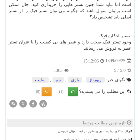
است اما نباید شما چنین تستر هایی را خریداری کنید. حال ممکن
است برایتان سوال باشد که چگونه می توان تستر فیک را از تستر
اصلی باید تشخیص داد؟
تستر ادکلن فیک
وجود تستر فیک صحت دارد و عطر های بی کیفیت را با عنوان تستر
عطر به فروش می رسانند.
1399/09/25
15:12:06
1363
5
/
5.0
تگهای خبر:
رپورتاژ
,
بازی
,
تیم
,
سایت
این مطلب را می پسندید؟
(0)
(1)
X
تازه ترین مطالب مرتبط
رقابت 28 والیبالیست برای حضور در لیست نهائی تیم ملی
شروع تلخ مدافع تیم ملی بعد از جدایی از پرسپولیس