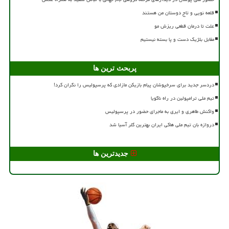
قلعه نویی و تاج دوستان من هستند
علت تا درمان قطعی ریزش مو
مقابل بلژیک دست و پا بسته نیستیم
پربحث ترین ها
دردسر جدید برای سرخپوشان پیام بازیکن مازادی که پرسپولیس را نگران کرد!
تیم ملی ترامپولین در راه ناگویا
واکنش طاهری و ایری به ماجرای حضور در پرسپولیس
دروازه بان تیم ملی هاکی ایران بهترین گلر آسیا شد
جدیدترین ها