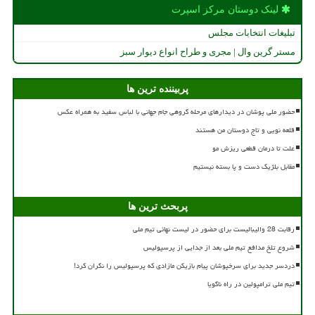
لینک دوستان مركز اسپرت
تبلیغات انتخابات مجلس
مستر گرین وال | مجری و طراح انواع دیوار سبز
پربیننده ترین ها
حضور ملی پوشان در دیدارهای مرحله گروهی جام جهانی با لباس سفید به همراه عکس
قلعه نویی و تاج دوستان من هستند
علت تا درمان قطعی ریزش مو
مقابل بلژیک دست و پا بسته نیستیم
پربحث ترین ها
رقابت 28 والیبالیست برای حضور در لیست نهائی تیم ملی
شروع تلخ مدافع تیم ملی بعد از جدایی از پرسپولیس
دردسر جدید برای سرخپوشان پیام بازیکن مازادی که پرسپولیس را نگران کرد!
تیم ملی ترامپولین در راه ناگویا