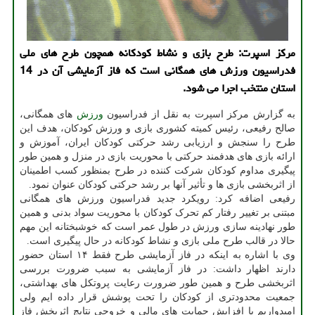
مرکز اسپرت: طرح بازی و نشاط کودکانه همچون طرح های ملی
فدراسیون ورزش های همگانی است که فاز آزمایشی آن در 14
استان منتخب اجرا می شود.
به گزارش مرکز اسپرت به نقل از فدراسیون
ورزش
های همگانی،
صالح رفیعی، رئیس کمیته کشوری بازی و ورزش کودکان، هدف این
طرح را سنجش و ارزیابی رشد حرکتی کودکان ایران، آموزش و
ارائه بازی های هدفمند حرکتی با محوریت بازی در منزل و همین طور
پیگیری مداوم کودکان شرکت کننده در طرح بمنظور کسب اطمینان
از اثربخشی بازی ها و تأثیر آنها بر رشد حرکتی کودکان عنوان نمود.
رفیعی اضافه کرد: رویکرد جدید فدراسیون ورزش های همگانی
مبتنی بر تغییر رفتار کم تحرک کودکان با محوریت سواد بدنی و همین
طور نهادینه سازی ورزش در طول عمر است که خوشبختانه این مهم
حالا در قالب طرح ملی بازی و نشاط کودکانه در حال پیگیری است.
وی با اشاره به اینکه در فاز آزمایشی طرح فقط ۱۴ استان حضور
دارند اظهار داشت: در فاز آزمایشی به سبب ضرورت بررسی
اثربخشی طرح و همین طور ضرورت رعایت پروتکل های بهداشتی،
جمعیت محدودتری از کودکان را تحت پوشش قرار داده ایم ولی
امیدواریم با افزایش حمایت های مالی و خروجی نتایج اثربخش فاز