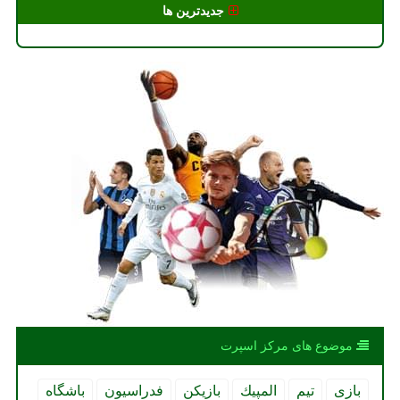
جدیدترین ها
موضوع های مركز اسپرت
بازی
تیم
المپیك
بازیكن
فدراسیون
باشگاه