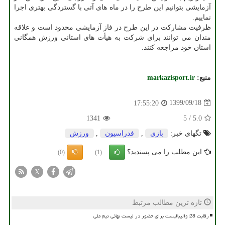
آزمایشی بتوانیم این طرح را در ماه های آتی با گستردگی بهتری اجرا
نماییم.
ظرفیت مشارکت در این طرح در فاز آزمایشی محدود است و علاقه
مندان می توانند برای شرکت به هیأت های استانی ورزش همگانی
استان خود مراجعه کنند.
منبع:
markazisport.ir
1399/09/18
17:55:20
1341
5
/
5.0
تگهای خبر:
بازی
,
فدراسیون
,
ورزش
این مطلب را می پسندید؟
(0)
(1)
X
تازه ترین مطالب مرتبط
رقابت 28 والیبالیست برای حضور در لیست نهائی تیم ملی