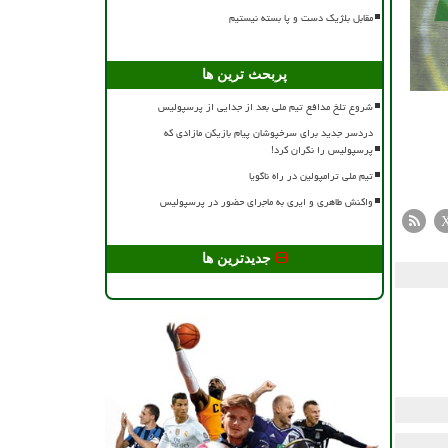
مقابل بلژیک دست و پا بسته نیستیم
پربحث ترین ها
شروع تلخ مدافع تیم ملی بعد از جدایی از پرسپولیس
دردسر جدید برای سرخپوشان پیام بازیکن مازادی که
پرسپولیس را نگران کرد!
تیم ملی ترامپولین در راه ناگویا
واکنش طاهری و ایری به ماجرای حضور در پرسپولیس
جدیدترین ها