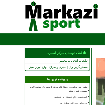
لینک دوستان مركز اسپرت
تبلیغات انتخابات مجلس
مستر گرین وال | مجری و طراح انواع دیوار سبز
پربیننده ترین ها
حضور ملی پوشان در دیدارهای مرحله گروهی جام جهانی با لباس
سفید به همراه عکس
قلعه نویی و تاج دوستان من هستند
علت تا درمان قطعی ریزش مو