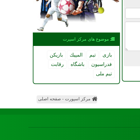
موضوع های مركز اسپرت
بازی
تیم
المپیك
بازیكن
فدراسیون
باشگاه
رقابت
تیم ملی
مرکز اسپورت - صفحه اصلی