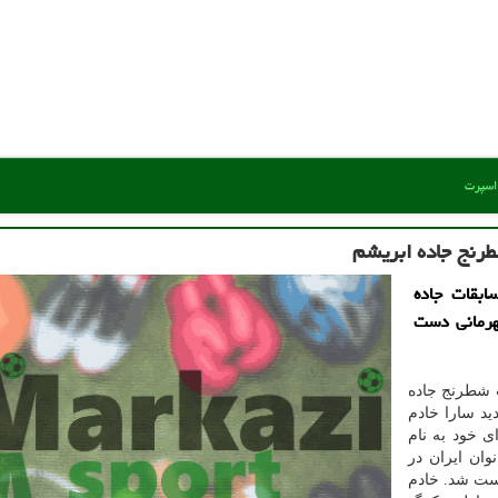
 اسپرت
طرنج جاده ابریشم
ابقات جاده
قهرمانی دست
 شطرنج جاده
ید سارا خادم
ی خود به نام
وان ایران در
کست شد. خادم