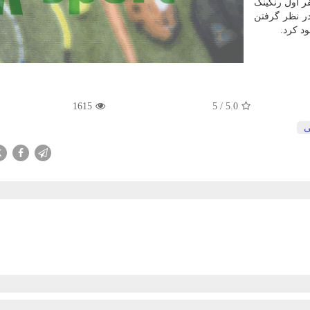
ر اول رنکینگ
در نظر گرفتن
ود کرد.
1615
5
/
5.0
ی
X