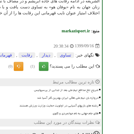
الشریعه در ادامه رقابت های جاده ابریشم و در مصاف با نف
زنان جهان به نام «یوفان هو» به تساوی دست یافت و با 
اختلاف امتیاز عنوان نایب قهرمانی این رقابت ها را از آن خ
منبع:
markazisport.ir
1399/09/16
20:38:34
تگهای خبر:
تساوی
,
دیدار
,
رقابت
,
قهرمان
این مطلب را می پسندید؟
(0)
(1)
تازه ترین مطالب مرتبط
شروع تلخ مدافع تیم ملی بعد از جدایی از پرسپولیس
دروازه بان تیم ملی هاکی ایران بهترین گلر آسیا شد
رشته های بازیهای آسیایی در اولویت حمایت وزارت ورزش هستند
طلای جام جهانی به نام جوانمردی و گلوی
نظرات بینندگان در مورد این مطلب