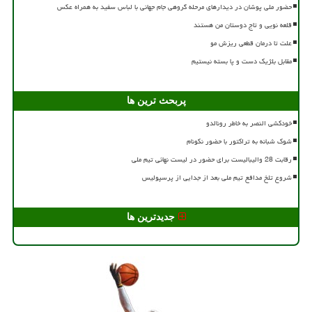
حضور ملی پوشان در دیدارهای مرحله گروهی جام جهانی با لباس سفید به همراه عکس
قلعه نویی و تاج دوستان من هستند
علت تا درمان قطعی ریزش مو
مقابل بلژیک دست و پا بسته نیستیم
پربحث ترین ها
خودکشی النصر به خاطر رونالدو
شوک شبانه به تراکتور با حضور نکونام
رقابت 28 والیبالیست برای حضور در لیست نهائی تیم ملی
شروع تلخ مدافع تیم ملی بعد از جدایی از پرسپولیس
جدیدترین ها