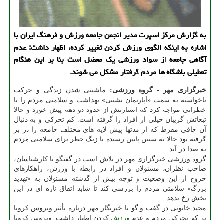
به گزارش مركز اسپرت مدیر انجمن جامعه ورزش و فرهنگ ایران با
اشاره به اینكه الگوی ورزش كردن تغییر كرده، اظهار داشت: عدم
آگاهی جامعه از سواد ورزشی یك معضل است بنا بر این هنگام
تعطیلی باشگاه ها مردم گرفتار مشكل می شوند.
خبرگزاری مهر - گروه ورزشی:
ماشینی شدن زندگی و حرکت
ناخواسته به سمت «آپارتمان نشینی» بهداشت و سلامتی مردم را با
خطراتی مواجه کرد که استارتش از حدود دو دهه پیش خورد و حالا
تبعاتش گریبان خیلی از افراد را گرفته است. کم تحرکی و به دنبال
آن چاقی مفرط که از مدتها پیش لایه های مختلف جامعه را در بر
گرفته بود حالا به سنین پایین رسیده تا زنگ خطر برای سلامتی مردم
به صدا در آید.
گروه ورزشی خبرگزاری مهر در تلاش است در گفتگو با کارشناسان،
صاحب نظران، مسئولان و افراد در رابطه با ورزش، راهکارهای
خروج از این وضعیت و توجه بیش از گذشته مسئولان به «تهدید
بزرگ» سلامتی مردم را بررسی کند تا شاید اتفاق تازه ای در این
بخش رخ بدهد.
مجید خاتونی در گفت و گو با خبرنگار مهر درباره تأثیر ویروس کرونا
بر کم تحرکی مردم و عدم
ورزش
کردن اظهار داشت: ویروس کرونا