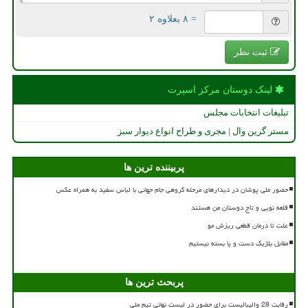
= ۸ بعلاوه ۲
ثبت نظر
لینک دوستان مركز اسپرت
تبلیغات انتخابات مجلس
مستر گرین وال | مجری و طراح انواع دیوار سبز
پربیننده ترین ها
حضور ملی پوشان در دیدارهای مرحله گروهی جام جهانی با لباس سفید به همراه عکس
قلعه نویی و تاج دوستان من هستند
علت تا درمان قطعی ریزش مو
مقابل بلژیک دست و پا بسته نیستیم
پربحث ترین ها
رقابت 28 والیبالیست برای حضور در لیست نهائی تیم ملی