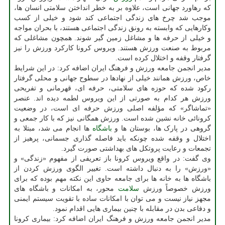
که رهاورد جهانی است، علاوه بر به خطر انداختن سلامتی انسان ها،
موجب شد چرخ های زندگی اجتماعی کند شود و خیلی از کسب
وکارهایی که وابسته به رونق زندگی اجتماعی هستند، با بحران مواجه
و خیلی از حرفه ها و مشاغل زمین گیر شوند. همچون مشاغلی که
مربوط به صنعت ورزش هستند. ویروس کرونا کارکرد ورزش را نیز
گرفتار وقفه و اختلال کرده است.
مدیر انجمن جامعه ورزش و فرهنگ ایران اضافه کرد: در این شرایط
خاص، ورزش همانند خیلی از نهادها در سطوح جهانی و محلی گرفتار
رکود شده که حوزه های سلامتی، حرفه ای، قهرمانی و تفریحی
ورزش هر کدام به صورتی از این ویروس لطمه دیده اند. عنصر
«تماشاگر» که مؤلفه اصلی ورزش حرفه ای است، در وضعیت
کرونائی خانه نشین شده است. ورزش همگانی نیز که با کار جمعی و
گروهی در پارک ها، بوستان ها و
باشگاه
ها انجام می شد، مبتلا به
اختلال و وقفه شده چونکه باید فاصله گذاری جسمانی، پرهیز از
تجمعات و رعایت پروتکل های بهداشتی صورت گیرد.
وی گفت: در واقع ویروس کرونا باز تعریفی از مفهوم «زندگی» و
«ورزش» را به دنبال داشته است. تغییر الگوی ورزش کردن از
باشگاه ها به خانه ها برای جامعه حاوی این نکته مهم بوده که برای
ورزش خصوصاً ورزش
سلامت
محور، به امکانات و باشگاه های
مجهز نیاز نیست و می توان با امکانات ساده با تقویت سیستم ایمنی
و دفاعی بدن در مقابله با چنین بیماری هایی اقدام نمود.
مدیر انجمن جامعه ورزش و فرهنگ ایران اضافه کرد: بیماری کرونا