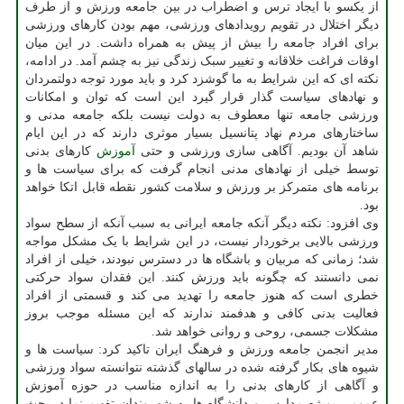
از یکسو با ایجاد ترس و اضطراب در بین جامعه ورزش و از طرف
دیگر اختلال در تقویم رویدادهای ورزشی، مهم بودن کارهای ورزشی
برای افراد جامعه را بیش از پیش به همراه داشت. در این میان
اوقات فراغت خلاقانه و تغییر سبک زندگی نیز به چشم آمد. در ادامه،
نکته ای که این شرایط به ما گوشزد کرد و باید مورد توجه دولتمردان
و نهادهای سیاست گذار قرار گیرد این است که توان و امکانات
ورزشی جامعه تنها معطوف به دولت نیست بلکه جامعه مدنی و
ساختارهای مردم نهاد پتانسیل بسیار موثری دارند که در این ایام
شاهد آن بودیم. آگاهی سازی ورزشی و حتی
آموزش
کارهای بدنی
توسط خیلی از نهادهای مدنی انجام گرفت که برای سیاست ها و
برنامه های متمرکز بر ورزش و سلامت کشور نقطه قابل اتکا خواهد
بود.
وی افزود: نکته دیگر آنکه جامعه ایرانی به سبب آنکه از سطح سواد
ورزشی بالایی برخوردار نیست، در این شرایط با یک مشکل مواجه
شد؛ زمانی که مربیان و باشگاه ها در دسترس نبودند، خیلی از افراد
نمی دانستند که چگونه باید ورزش کنند. این فقدان سواد حرکتی
خطری است که هنوز جامعه را تهدید می کند و قسمتی از افراد
فعالیت بدنی کافی و هدفمند ندارند که این مسئله موجب بروز
مشکلات جسمی، روحی و روانی خواهد شد.
مدیر انجمن جامعه ورزش و فرهنگ ایران تاکید کرد: سیاست ها و
شیوه های بکار گرفته شده در سالهای گذشته نتوانسته سواد ورزشی
و آگاهی از کارهای بدنی را به اندازه مناسب در حوزه آموزش
عمومی بویژه مدارس و دانشگاه ها به شهروندان تفهیم نماید. بحث