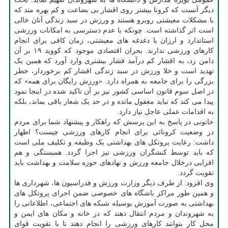
دیگر آنست که کرونا بیشتر روی اقشار بی بضاعت و کم بهره مند که
با مشکلات معیشتی روبرو هستند و ورزش در سبد زندگی آنان خالی
است اثر گذاشته است. چونکه با عدم دسترسی به امکانات ورزشی
استاندارد و ارزان با دغدغه های معیشتی، زمان کافی برای انجام
کارهای ورزشی ندارند. بحران اقتصادی موجود که کووید ۱۹ بر آن
دامن زد، به اقشار کم درآمد فشار بیشتری وارد آورد که همین یک
تهدید است و خلا ورزش در سبد زندگی اقشار کم برخوردار، خطر
بزرگی را برای جامعه به همراه دارد. «ورزش رایگان برای همه» که
در اصل سوم قانون اساسی کشور نیز بر آن تاکید شده در اینجا نمود
پیدا می کند که نباید مغفول مانده و در حد یک شعار باقی بماند، بلکه
به اقدامات عملی عاجل نیاز دارد.
خاتونی در پاسخ به این پرسش که راهکار و پیشنهاد شما برای مردم
در وضعیت کرونائی برای انجام کارهای ورزشی چیست؟ اظهار
داشت: رعایت پروتکل های بهداشتی یک وظیفه و تکلیف ملی است
که باید توسط کنشگران ورزشی نیز اجرا گردد. همبستگی و هم
افزایی درخلال جامعه ورزش و نهادهای حوزه سلامت و بهداشت باید
تقویت گردد.
وی افزود: از طرف دیگر وزارت ورزش و فدراسیون ها، شهرداری ها
و همین طور مراکز باشگاه های خصوصی ضمن اجرای پروتکل های
بهداشتی به صورت آموزش بوسیله شبکه های اجتماعی، اطلاعاتی را
به شهروندان و مردم انتقال دهند که در خانه و مکان های ایمن و
محل کار بتوانند کارهای ورزشی را انجام دهند تا با تقویت قوای