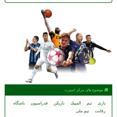
موضوع های مركز اسپرت
بازی
تیم
المپیك
بازیكن
فدراسیون
باشگاه
رقابت
تیم ملی