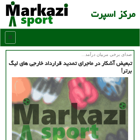
مركز اسپرت
منو
صدای برخی مربیان درآمد...
تبعیض آشكار در ماجرای تمدید قرارداد خارجی های لیگ
برتر!