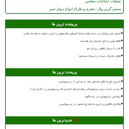
تبلیغات انتخابات مجلس
مستر گرین وال | مجری و طراح انواع دیوار سبز
پربیننده ترین ها
حضور ملی پوشان در دیدارهای مرحله گروهی جام جهانی با لباس سفید به همراه عکس
قلعه نویی و تاج دوستان من هستند
علت تا درمان قطعی ریزش مو
مقابل بلژیک دست و پا بسته نیستیم
پربحث ترین ها
شروع تلخ مدافع تیم ملی بعد از جدایی از پرسپولیس
دردسر جدید برای سرخپوشان پیام بازیکن مازادی که پرسپولیس را نگران کرد!
تیم ملی ترامپولین در راه ناگویا
واکنش طاهری و ایری به ماجرای حضور در پرسپولیس
جدیدترین ها