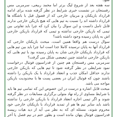
سه هفته بعد از شروع لیگ برتر اما محمد ربیعی، سرمربی مس
رفسنجان در نشست خبری شرایط در نظر گرفته شده برای ادامه
قرارداد بازیکنان و مربیان خارجی که از فصول قبل با باشگاه ها
قرارداد داشته اند را نسبت به تیم هایی که هیچ بازیکن خارجی ندارند
قابل تامل دانست و این سوال را بیان کرد که چرا باید تفاوتی بین
تیمی که بازیکن خارجی نداشته و تیمی که قرارداد بازیکن خارجی
اش به پایان رسیده وجود داشته باشد؟
سوال درست هم واقعا همین است، مبحث بازیکنان خارجی که
قرارداد آنها به پایان نرسیده کاملا جدا است اما چرا باید بین تیم هایی
که قرارداد بازیکنان خارجی شان به پایان رسیده بود با تیم هایی که
بازیکن خارجی نداشتند چنین تبعیضی شکل می گرفت؟
سرمربی مس رفسنجان هم چنین از فدراسیون فوتبال درخواست
نمود شرایطی در نظر گرفته شود تا تیم هایی که بازیکن خارجی
ندارند حداقل امکان جذب و انعقاد قرارداد با یک بازیکن را داشته
باشند چون که فوتبال ایران در بعضی پست ها با محدودیت بازیکن
مواجه می باشد.
مبحث قابل اشاره و درست در این خصوص این که تمامی تیم ها باید
با شرایط مساوی از راه نهاد متولی برگزاری مسابقات در نظر گرفته
شوند و اگر تیمی اجازه انعقاد قرارداد با بازیکن خارجی را نداشته
باشد باید سایر تیم ها هم از تمدید قرارداد با بازیکنان خارجی خود
محروم شوند، مسئله ای که به نظر می آید از دید هیات رییسه
فدراسیون فوتبال پنهان مانده است و بطور حتم در نیم فصل یا آخر