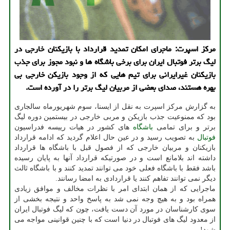
مركز اسپرت: ماجرای امكان تمدید قرارداد با بازیكنان خارجی در
لیگ برتر فوتبال ایران برای برخی باشگاه ها و نبود مجوز برای جذب
بازیكنان غیرایرانی برای تیم هایی كه از وجود بازیكن خارجی بی
بهره هستند، صدای بعضی از مربیان لیگ برتر را در آورده است.
به گزارش مرکز اسپرت به نقل از ایسنا، سوم شهریورماه سالجاری
بود که ممنوعیت جذب بازیکن و مربی خارجی در بیستمین دوره لیگ
برتر و برای تمامی
باشگاه
های کشور در هیات رییسه فدراسیون
فوتبال
به تصویب رسید و در عین حال اعلام گردید که ادامه قرارداد
بازیکنان و مربیان خارجی که از فصول قبل با باشگاه ها قرارداد
داشته اند بلامانع است و در صورتیکه قرارداد آنها به پایان رسیده
باشد فقط با باشگاه فعلی خود می توانند تمدید کنند و با باشگاه ثالث
دیگر نمی توانند تفاهم کنند یا قراردادی به امضا رسانند.
ماجرایی که از همان ابتدای امر با نظرات مخالف و موافق زیادی
همراه بود و به هیچ وجه نمی شد به پاسخ واحد و نتیجه بخشی از
سوی کارشناسان در مورد آن دست یافت، چون که لیگ فوتبال ایران
از معدود لیگ های فوتبال در دنیا است که با چنین قوانینی مواجه می
شود!