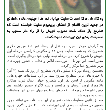
به گزارش مركز اسپرت سایت میزبان تور ۱.۵ میلیون دلاری شطرنج
در جدید ترین اقدام از اعضای پریمیوم سایت خواسته است كه
شطرنج باز حذف شده محبوب خویش را از راه نظر سنجی به
مسابقات بعدی این تورنمنت دعوت كنند.
به گزارش مرکز اسپرت به نقل از ایسنا، تور ۱.۵ میلیون دلاری
شطرنج که به همت سایت چس ۲۴ و مگنوس کارلسن مرحله اول
خویش را شروع کرده در مرحله نیمه نهایی خود درحال پیگیری است.
مقرر است این تور با ۱۰ تورنمنت آنلاین و جذاب با حضور چهره های
برتر شطرنج دنیا برگزار گردد.
نخستین رویداد تور ۱.۵ میلیون دلاری شطرنج از روز یک شنبه (۲ آذر)
با چهره های برتر شطرنج شروع شد. در این مسابقات چهره هایی
مانند مگنوس کارلسن نفر اول شطرنج جهان، دینگ لیرن، هیکارو
ناکامورا، لوون آرونیان و ماکسیم واشیه لاگراو حضور داشتند. هم
چنین علیرضا فیروزجا، نابغه جوان شطرنج جهان هم در این مسابقات
دست به مهره شد.
مطابق قانون مسابقات هشت نفر برتر این مسابقات می توانند مجوز
حضور در مسابقات بعدی این تورنمنت که ۲۰۰ هزار دلاری جایزه
داشته و در دسامبر برگزار می گردد را به دست بیاورند اما چهره