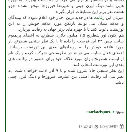
هایی مانند دینگ لیرن چینی و علیرضا فیروزجا موفق نشدند جزو
هشت نفر برتر این مسابقات قرار بگیرند.
میزبان این
رقابت
ها در جدید ترین اخبار خود اعلام نموده که بینندگان
و علاقه مندان می توانند بازیکن مورد علاقه خویش را به این
تورنمنت دعوت کنند تا با چهره های برتر جهان به رقابت بپردازد.
هم اکنون تور شطرنج ۱.۵ میلیون دلاری شطرنج به اعضای پریمیوم
سایت چس ۲۴ این فرصت را داده تا با یک نظر سنجی شطرنج باز
مورد علاقه خویش را به رویدادهای بعدی این تورنمنت برسانند.
اعضای فعال سایت می توانند در نظرسنجی شرکت کرده و یک نام
از لیست شطرنج بازان مورد علاقه خود برای حضور در رقابت های
بعدی این تورنمنت انتخاب کنند.
این نظر سنجی حالا شروع شده و تا ۹ آذر ادامه خواهد داشت. به
نظر می آید رقابت اصلی بین عیلرضا فیروزجا و دینگ لیرن چینی
باشد.
منبع:
markazisport.ir
1399/09/07
13:42:41