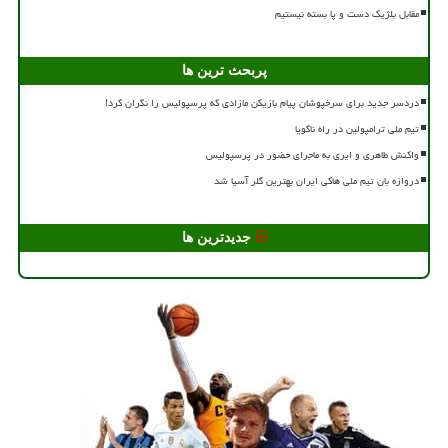
مقابل بلژیک دست و پا بسته نیستیم
پربحث ترین ها
دردسر جدید برای سرخپوشان پیام بازیکن مازادی که پرسپولیس را نگران کرد!
تیم ملی ترامپولین در راه ناگویا
واکنش طاهری و ایری به ماجرای حضور در پرسپولیس
دروازه بان تیم ملی هاکی ایران بهترین گلر آسیا شد
جدیدترین ها