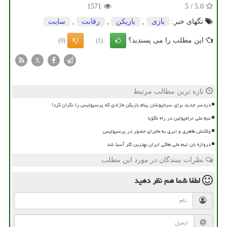
1571
5
/
5.0
تگهای خبر:
بازی
,
بازیكن
,
رقابت
,
سایت
این مطلب را می پسندید؟
(0)
(1)
X
تازه ترین مطالب مرتبط
دردسر جدید برای سرخپوشان پیام بازیکن مازادی که پرسپولیس را نگران کرد!
تیم ملی ترامپولین در راه ناگویا
واکنش طاهری و ایری به ماجرای حضور در پرسپولیس
دروازه بان تیم ملی هاکی ایران بهترین گلر آسیا شد
نظرات بینندگان در مورد این مطلب
لطفا شما هم
نظر دهید