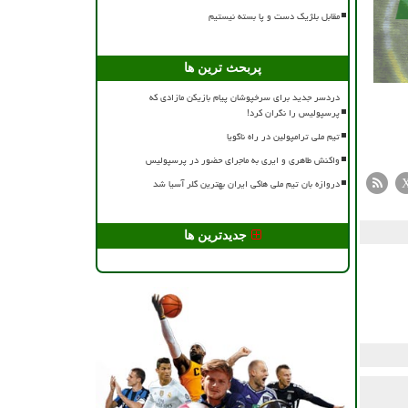
مقابل بلژیک دست و پا بسته نیستیم
پربحث ترین ها
دردسر جدید برای سرخپوشان پیام بازیکن مازادی که
پرسپولیس را نگران کرد!
تیم ملی ترامپولین در راه ناگویا
واکنش طاهری و ایری به ماجرای حضور در پرسپولیس
دروازه بان تیم ملی هاکی ایران بهترین گلر آسیا شد
جدیدترین ها