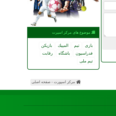
موضوع های مركز اسپرت
بازی
تیم
المپیك
بازیكن
فدراسیون
باشگاه
رقابت
تیم ملی
مرکز اسپورت - صفحه اصلی