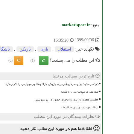
منبع:
markazisport.ir
1399/09/06
16:35:20
تگهای خبر:
استقلال
,
بازی
,
بازیكن
,
باشگاه
این مطلب را می پسندید؟
(0)
(1)
تازه ترین مطالب مرتبط
دردسر جدید برای سرخپوشان پیام بازیکن مازادی که پرسپولیس را نگران کرد!
تیم ملی ترامپولین در راه ناگویا
واکنش طاهری و ایری به ماجرای حضور در پرسپولیس
اینفانتینو نباید رئیس فیفا بماند
نظرات بینندگان در مورد این مطلب
لطفا شما هم
در مورد این مطلب
نظر دهید