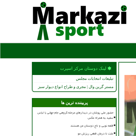
لینک دوستان مركز اسپرت
تبلیغات انتخابات مجلس
مستر گرین وال | مجری و طراح انواع دیوار سبز
پربیننده ترین ها
حضور ملی پوشان در دیدارهای مرحله گروهی جام جهانی با لباس
سفید به همراه عکس
قلعه نویی و تاج دوستان من هستند
علت تا درمان قطعی ریزش مو