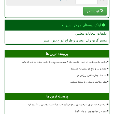
ثبت نظر
لینک دوستان مركز اسپرت
تبلیغات انتخابات مجلس
مستر گرین وال | مجری و طراح انواع دیوار سبز
پربیننده ترین ها
حضور ملی پوشان در دیدارهای مرحله گروهی جام جهانی با لباس سفید به همراه عکس
قلعه نویی و تاج دوستان من هستند
علت تا درمان قطعی ریزش مو
مقابل بلژیک دست و پا بسته نیستیم
پربحث ترین ها
دردسر جدید برای سرخپوشان پیام بازیکن مازادی که پرسپولیس را نگران کرد!
تیم ملی ترامپولین در راه ناگویا