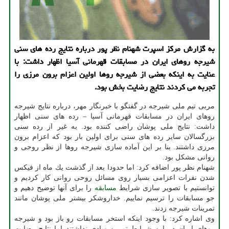
به گزارش مركز اسپرت شهنام نظر پور درباره نتایج رده های سنی
شیرجه روهای ایران در مسابقات قهرمانی آسیا اظهار داشت: با
عنایت به اینكه بعضی از شیرجه روها اولین اعزام برون مرزی را
تجربه می كردند نتایج رضایت بخش بود.
مربی تیم ملی شیرجه در گفتگو با خبرنگار مهر، درباره نتایج شیرجه
روهای ایران در مسابقات قهرمانی آسیا – رده های سنی اظهار
داشت: نتایج ملی پوشان راضی كننده بود. به غیر از رده سنی
بزرگسالان سایر رده های سنی برای اولین بار بود كه اعزام برون
مرزی داشتند. بنا بر این آماده سازی شیرجه روها از نظر روحی و
روانی مشكل بود.
شهنام نظر پور اضافه كرد: اما حدودا بعد از گذشت یك ماه از فیكس
شدن نفرات اعزامی بسیار روی مسائل روحی روانی كار كردیم و
توانستیم با تصویر سازی شرایط
مسابقه
را برای آنها توضیح دهیم و
جو مسابقات را ترسیم نماییم. خداروشكر بیشتر ملی پوشان مانند
تمرینات شیرجه زدند.
وی اشاره كرد: با وجود اینكه استخر مسابقات رو باز بود و شیرجه
روهای ایران در این شرایط تمرین زیادی نداشتند اما نتایج رضایت