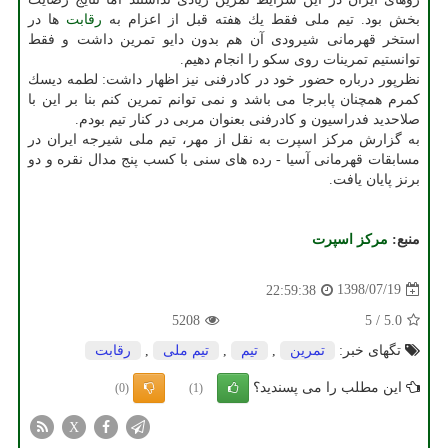
بخش بود. تیم ملی فقط یك هفته قبل از اعزام به
رقابت
ها در
استخر قهرمانی شیرودی آن هم بدون دایو تمرین داشت و فقط
توانستیم تمرینات روی سكو را انجام دهیم.
نظرپور درباره حضور خود در كادرفنی نیز اظهار داشت: لطمه دیسك
كمرم همچنان پابرجا می باشد و نمی توانم تمرین كنم بنا بر این با
صلاحدید فدراسیون و كادرفنی بعنوان مربی در كنار تیم بودم.
به گزارش مركز اسپرت به نقل از مهر، تیم ملی شیرجه ایران در
مسابقات قهرمانی آسیا - رده های سنی با كسب پنج مدال نقره و دو
برنز پایان یافت.
منبع:
مركز اسپرت
1398/07/19
22:59:38
5208
5
/
5.0
تگهای خبر:
تمرین
,
تیم
,
تیم ملی
,
رقابت
این مطلب را می پسندید؟
(0)
(1)
X