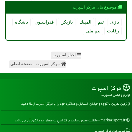
موضوع های مركز اسپرت
بازی
تیم
المپیك
بازیكن
فدراسیون
باشگاه
رقابت
تیم ملی
اخبار اسپورت
مرکز اسپورت - صفحه اصلی
مركز اسپرت
لوازم و لباس اسپورت
از زمین تمرین تا کوچه و خیابان، استایل و عملکرد خود را با مرکز اسپرت ارتقا دهید
markazisport.ir - مالکیت معنوی سایت مركز اسپرت متعلق به مالکین آن می باشد
میانبرهای مركز اسپرت