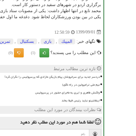
برگزاری اردو در شهرهای سفید در دستور کار است.
محمد تابع در انتها اظهار داشت: یکی از مصوبات ستاد بازی ه
یکی در بین بودن ورزشکاران لحاظ شود. دغدغه ما اول حف
1399/09/01
12:50:59
تگهای خبر:
المپیك
,
بازی
,
بسكتبال
,
تمرین
این مطلب را می پسندید؟
(0)
(1)
تازه ترین مطالب مرتبط
دردسر جدید برای سرخپوشان پیام بازیکن مازادی که پرسپولیس را نگران کرد!
تیم ملی ترامپولین در راه ناگویا
واکنش طاهری و ایری به ماجرای حضور در پرسپولیس
اینفانتینو نباید رئیس فیفا بماند
نظرات بینندگان در مورد این مطلب
لطفا شما هم
در مورد این مطلب
نظر دهید