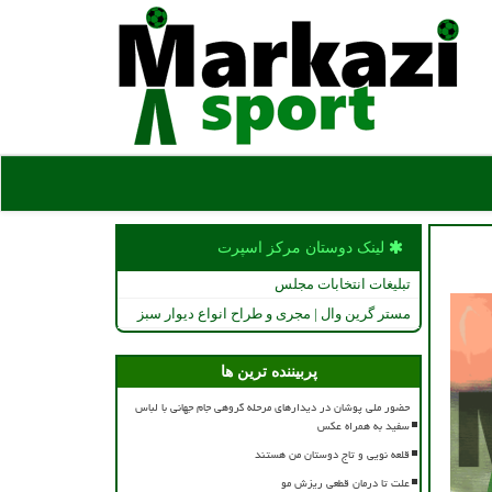
لینک دوستان مركز اسپرت
تبلیغات انتخابات مجلس
مستر گرین وال | مجری و طراح انواع دیوار سبز
پربیننده ترین ها
حضور ملی پوشان در دیدارهای مرحله گروهی جام جهانی با لباس
سفید به همراه عکس
قلعه نویی و تاج دوستان من هستند
علت تا درمان قطعی ریزش مو