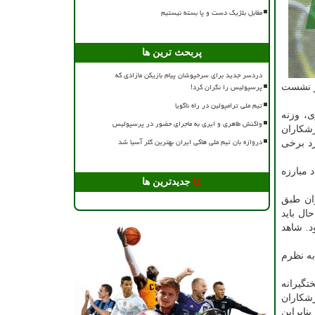
مقابل بلژیک دست و پا بسته نیستیم
پربحث ترین ها
دردسر جدید برای سرخپوشان پیام بازیکن مازادی که
پرسپولیس را نگران کرد!
ر نشست
تیم ملی ترامپولین در راه ناگویا
دازی، وزنه
واکنش طاهری و ایری به ماجرای حضور در پرسپولیس
زشکاران
دروازه بان تیم ملی هاکی ایران بهترین گلر آسیا شد
رد برخی
 مبارزه
جدیدترین ها
ان طبق
ال باید
د. شاهد
به نظرم
تگیرانه
شکاران
نابراین