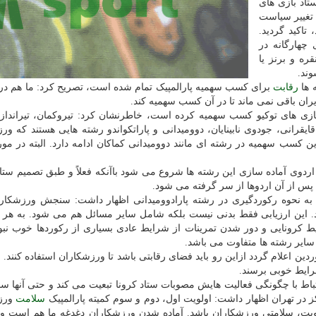
اد بازی های
 تغییر سیاست
تاکید گردید.
 چهارگانه در
ه و برنز یا
وند.
ه ها
رقابت
برای کسب سهمیه پارالمپیک تمام شده است، تصریح کرد: ما هم د
ایران باقی نمی ماند تا در آن کسب سهمیه کند.
اینکه ایران تابحال در ۹ رشته برای بازی های توکیو کسب سهمیه کرده است، خاطرنشان کرد: تیروکمان، تیران
ایقرانی، جودوی نابینایان، دوومیدانی و پاراتکواندو رشته هایی هستند که ور
ین کسب سهمیه در رشته ای مانند دوومیدانی کماکان ادامه دارد. البته در مو
 اردوی آماده سازی این رشته ها شروع می شود باآنکه فعلاً و طبق تصمیم ستاد
به نحوه رکوردگیری در رشته پارادوومیدانی اظهار داشت: سنجش ورزشکار
 این ارزیابی فقط بدنی نیست بلکه شامل سایر مسائل هم می شود. به هر ح
 کرونایی و دور شدن تمرینات از شرایط عادی بسیاری از رکوردها خوب نبو
 سایر رشته ها متفاوت می باشد.
دین اعلام گردد ازاین رو باید فضای رقابتی باشد تا ورزشکاران استفاده کنند. 
 شرایط خوبی برسند.
ارتباط با چگونگی فعالیت هایش مصوبات ستاد کرونا تبعیت می کند و حتی آنها سخ
 در تهران اظهار داشت: اولویت اول، دوم و سوم کمیته پارالمپیک
سلامت
ورز
لویت، سلامتی ورزشکاران باشد. آماده شدن ورزشکاران دغدغه ما هم است و ب