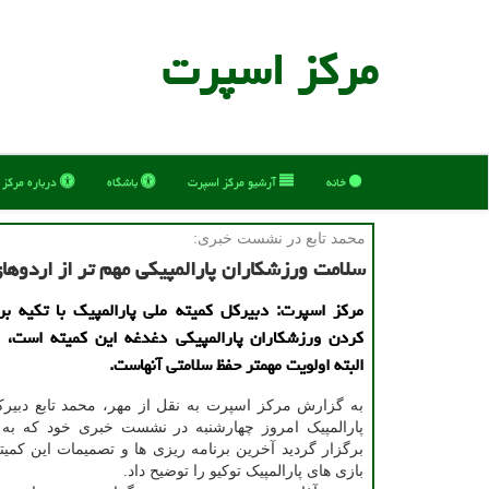
مركز اسپرت
خانه
آرشیو مركز اسپرت
باشگاه
درباره مركز
محمد تابع در نشست خبری:
سلامت ورزشكاران پارالمپیكی مهم تر از اردوها
مركز اسپرت: دبیركل كمیته ملی پارالمپیك با تكیه بر 
كردن ورزشكاران پارالمپیكی دغدغه این كمیته است، ا
البته اولویت مهمتر حفظ سلامتی آنهاست.
به گزارش مرکز اسپرت به نقل از مهر، محمد تابع دبیرک
پارالمپیک امروز چهارشنبه در نشست خبری خود که به 
برگزار گردید آخرین برنامه ریزی ها و تصمیمات این کمیته 
بازی های پارالمپیک توکیو را توضیح داد.