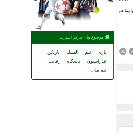
پیما هم
موضوع های مركز اسپرت
بازی
تیم
المپیك
بازیكن
فدراسیون
باشگاه
رقابت
تیم ملی