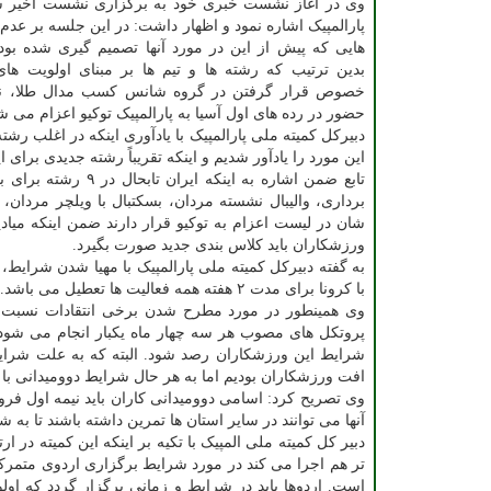
وی در آغاز نشست خبری خود به برگزاری نشست اخیر ست
پارالمپیک اشاره نمود و اظهار داشت: در این جلسه بر عدم
هایی که پیش از این در مورد آنها تصمیم گیری شده بود، 
بدین ترتیب که رشته ها و تیم ها بر مبنای اولویت های
خصوص قرار گرفتن در گروه شانس کسب مدال طلا، نقر
حضور در رده های اول آسیا به پارالمپیک توکیو اعزام می ش
دبیرکل کمیته ملی پارالمپیک با یادآوری اینکه در اغلب رشت
این مورد را یادآور شدیم و اینکه تقریباً رشته جدیدی برای 
تابع ضمن اشاره به 
برداری، والیبال نشسته مردان، بسکتبال با ویلچر مردان، ق
شان در لیست اعزام به توکیو قرار دارند ضمن اینکه میاد
ورزشکاران باید کلاس بندی جدید صورت بگیرد.
به گفته دبیرکل کمیته ملی پارالمپیک با مهیا شدن شرایط،
با کرونا برای مدت ۲ هفته همه فعالیت ها تعطیل می باشد. پس از آن اردوها از سر گرفته می شود.
وی همینطور در مورد مطرح شدن برخی انتقادات نسبت 
پروتکل های مصوب هر سه چهار ماه یکبار انجام می شود.
شرایط این ورزشکاران رصد شود. البته که به علت شرایط
افت ورزشکاران بودیم اما به هر حال شرایط دوومیدانی با
وی تصریح کرد: اسامی دوومیدانی کاران باید نیمه اول فرور
آنها می توانند در سایر استان ها تمرین داشته باشند تا به
دبیر کل کمیته ملی المپیک با تکیه بر اینکه این کمیته در 
تر هم اجرا می کند در مورد شرایط برگزاری اردوی متمرکز
است. اردوها باید در شرایط و زمانی برگزار گردد که او