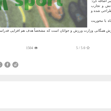
بر اضافه کرد:
انش و تجارب
طراحی شده و
ا شکوه» روز یکشنبه ۲۵ آبان ماه با محوریت
رزش همگانی وزارت ورزش و جوانان است که مشخصاً هدف هم افزایی فدراسی
1504
5
/
5.0
X