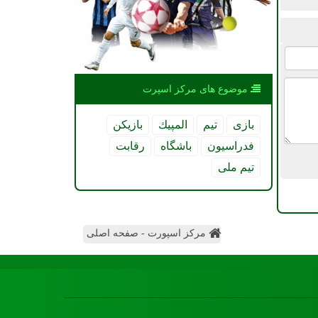
موضوع های مركز اسپرت
بازی
تیم
المپیك
بازیكن
فدراسیون
باشگاه
رقابت
تیم ملی
مرکز اسپورت - صفحه اصلی