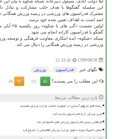
لیلا دولت آبادی، مسئول دبیرخانه شبکه شکوه با بیان این خ
این سلسله گفتگوها با هدف جلب مشارکت و تبادل د
مشترک فدراسیون های ورزشی در زمینه ورزش همگانی 
امید است به اهداف تعیین شده خود برسد.
اولین نشست «گپ های ب
گفتگو با فدراسیون کاراته انجام می شود.
شبکه «شکوه» ایده ابتکاری معاونت فرهنگی و توسعه و
ورزشی در زمینه ورزش همگانی را دنبال می کند.
1399/08/26
21:33:45
تگهای خبر:
فدراسیون
,
ورزش
این مطلب را می پسندید؟
(0)
(1)
تازه ترین مطالب مرتبط
رشته های بازیهای آسیایی در اولویت حمایت وزارت ورزش هستند
وزیر ورزش از ۵ فدراسیون بازدید کرد
فراهانی رییس فدراسیون ورزش های ناشنوایان شد
انجمن المپیک ویژه با مجوز وزارت ورزش فعالیتش را شروع کرد