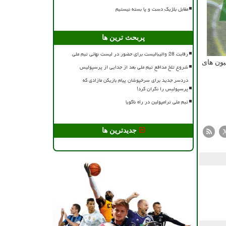
مقابل بلژیک دست و پا بسته نیستیم
پربحث ترین ها
رقابت 28 والیبالیست برای حضور در لیست نهائی تیم ملی
ون های
شروع تلخ مدافع تیم ملی بعد از جدایی از پرسپولیس
دردسر جدید برای سرخپوشان پیام بازیکن مازادی که
پرسپولیس را نگران کرد!
تیم ملی ترامپولین در راه ناگویا
جدیدترین ها