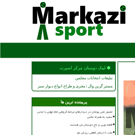
لینک دوستان مركز اسپرت
تبلیغات انتخابات مجلس
مستر گرین وال | مجری و طراح انواع دیوار سبز
پربیننده ترین ها
حضور ملی پوشان در دیدارهای مرحله گروهی جام جهانی با لباس
سفید به همراه عکس
قلعه نویی و تاج دوستان من هستند
علت تا درمان قطعی ریزش مو