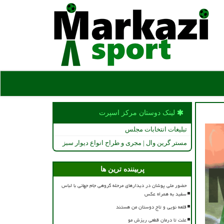
لینک دوستان مركز اسپرت
تبلیغات انتخابات مجلس
مستر گرین وال | مجری و طراح انواع دیوار سبز
پربیننده ترین ها
حضور ملی پوشان در دیدارهای مرحله گروهی جام جهانی با لباس
سفید به همراه عکس
قلعه نویی و تاج دوستان من هستند
علت تا درمان قطعی ریزش مو