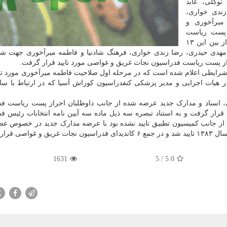
توکلی، عابد
زندی خواری،
میرآخوری و
ی احراز پست ریاست
فدراسیون نجات غریق و غواصی ثبت نام کرده بودند که از بین این ۱۳
دی، مهدی حیدری، رضا زندی خواری، فرهنگ شادنیا و فاطمه میرآخوری جهت 
از پست ریاست فدراسیون نجات غریق و غواصی مورد تایید قرار گرفت.
 شرایطی اعلام شده است که در مرحله اول صلاحیت فاطمه میرآخوری مورد تای
 اسناد و مدارک جدید عرضه شده از جانب داوطلبان احراز پست ریاست فد
ار گرفت و به استناد تبصره سه ذیل ماده سه آیین نامه انتخابات رئیس ف
رزشی، فاطمه میرآخوری که در جلسه مورخ ۷ آبان از جانب کمیسیون تطبیق تایید نشده بود با عرضه مدارک جدید در خص
رار گرفت.
1631
5
/
5.0
X