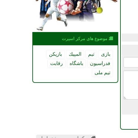
موضوع های مركز اسپرت
بازی
تیم
المپیك
بازیكن
فدراسیون
باشگاه
رقابت
تیم ملی