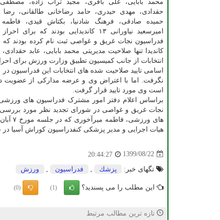
محمد بابایی، علی باقری، مجید تراب زاده، مصطفی 
حقدادی، مهدی حیدری، حامد رضاخانی طالقانی، رضا 
حمیده صادقی، فرهنگ شادنیا، بکتاش قیدی، فاطمه 
امیرسعید نیاورانی ۱۳ کاندیدایی بودند که برا
کاندیدا تنها صلاحیت مدیریتی محمد بابایی، عابد حقدا
انتخابات از جانب کمیسیون تطبیق وزارت ورزش برای احر
اسامی تایید صلاحیت شده های انتخابات این فدراسیون در
است وی مورد تایید قرار گرفت.
براساس اعلام دفتر امور مشترک فدراسیون های ورزشی،
نجات غریق و غواصی در شورای تجدید نظر مورد بررسی قر
های و‬‬
هیات اجرایی و مدیر پزشکی کنفدراسیون کوراش آسیا در سال ۱۳۸۳ تایید شد و در جمع ۶ کاندیدای فدراسیون نجات غریق و غواصی ق
1399/08/22
20:44:27
تگهای خبر:
پزشك
,
فدراسیون
,
ورزش
این مطلب را می پسندید؟
(0)
(1)
تازه ترین مطالب مرتبط