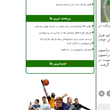
مقابل بلژیک دست و پا بسته نیستیم
پربحث ترین ها
شرکت در
رقابت 28 والیبالیست برای حضور در لیست نهائی تیم ملی
شروع تلخ مدافع تیم ملی بعد از جدایی از پرسپولیس
ید قرار
دردسر جدید برای سرخپوشان پیام بازیکن مازادی که
نگرفت. اما با اعتراض وی و عرضه مدارکی از عضویت در هیات اجرایی و مدیر پزشکی کنفدراسیون کوراش آسیا که در ارتباط با سال ۱۳۸۳
پرسپولیس را نگران کرد!
تیم ملی ترامپولین در راه ناگویا
راسیون
دراسیون
وص عضویت در
جدیدترین ها