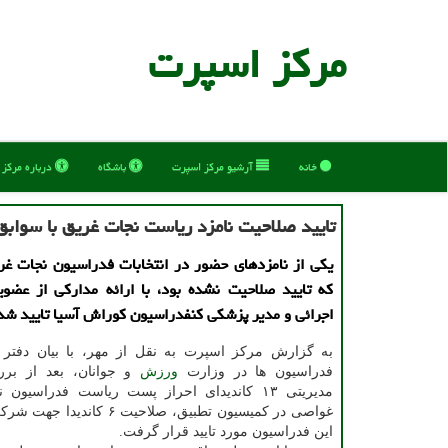
مركز اسپرت
خانه
آرشیو مركز اسپرت
باشگاه
درباره مركز
تایید صلاحیت نامزد ریاست نجات غریق با سواب
یكی از نامزدهای حضور در انتخابات فدراسیون نجات غ
كه تایید صلاحیت نشده بود، با ارائه مداركی از عضو
اجرائی و مدیر پزشكی كنفدراسیون كوراش آسیا تایید شد
به گزارش مرکز اسپرت به نقل از مهر، با بیان دفتر
فدراسیون ها در وزارت
ورزش
و جوانان، بعد از بر
مدیریتی ۱۳ کاندیدای احراز پست ریاست فدراسیو
غواصی در کمیسیون تطبیق، صلاحیت ۶ کا
این فدراسیون مورد تایید قرار گرفت.