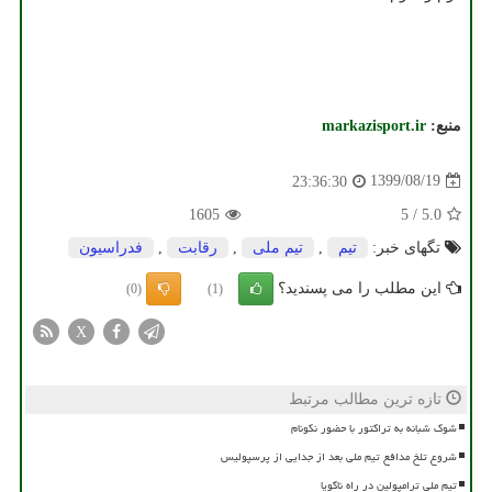
منبع:
markazisport.ir
1399/08/19
23:36:30
1605
5
/
5.0
تگهای خبر:
تیم
,
تیم ملی
,
رقابت
,
فدراسیون
این مطلب را می پسندید؟
(0)
(1)
X
تازه ترین مطالب مرتبط
شوک شبانه به تراکتور با حضور نکونام
شروع تلخ مدافع تیم ملی بعد از جدایی از پرسپولیس
تیم ملی ترامپولین در راه ناگویا