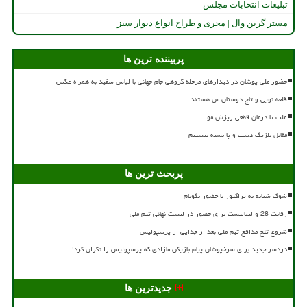
تبلیغات انتخابات مجلس
مستر گرین وال | مجری و طراح انواع دیوار سبز
پربیننده ترین ها
حضور ملی پوشان در دیدارهای مرحله گروهی جام جهانی با لباس سفید به همراه عکس
قلعه نویی و تاج دوستان من هستند
علت تا درمان قطعی ریزش مو
مقابل بلژیک دست و پا بسته نیستیم
پربحث ترین ها
شوک شبانه به تراکتور با حضور نکونام
رقابت 28 والیبالیست برای حضور در لیست نهائی تیم ملی
شروع تلخ مدافع تیم ملی بعد از جدایی از پرسپولیس
دردسر جدید برای سرخپوشان پیام بازیکن مازادی که پرسپولیس را نگران کرد!
جدیدترین ها