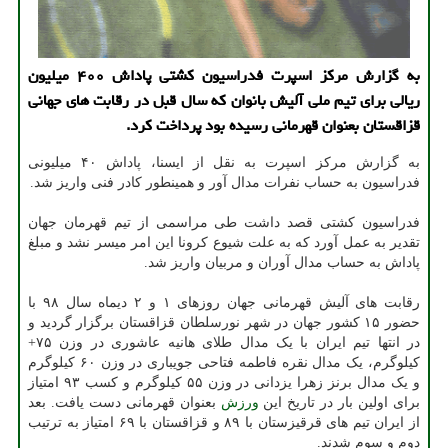
به گزارش مركز اسپرت فدراسیون كشتی پاداش ۴۰۰ میلیون
ریالی برای تیم ملی آلیش بانوان كه سال قبل در رقابت های جهانی
قزاقستان بعنوان قهرمانی رسیده بود پرداخت كرد.
به گزارش مرکز اسپرت به نقل از ایسنا، پاداش ۴۰ میلیونی
فدراسیون به حساب نفرات مدال آور و همینطور کادر فنی واریز شد.
فدراسیون کشتی قصد داشت طی مراسمی از تیم قهرمان جهان
تقدیر به عمل آورد که به علت شیوع کرونا این امر میسر نشد و مبلغ
پاداش به حساب مدال آوران و مربیان واریز شد.
رقابت های آلیش قهرمانی جهان روزهای ۱ و ۲ دیماه سال ۹۸ با
حضور ۱۵ کشور جهان در شهر نورسلطان قزاقستان برگزار گردید و
در انتها تیم ایران با یک مدال طلای هانیه عاشوری در وزن ۷۵+
کیلوگرم، یک مدال نقره فاطمه فتاحی جویباری در وزن ۶۰ کیلوگرم
و یک مدال برنز زهرا یزدانی در وزن ۵۵ کیلوگرم و کسب ۹۳ امتیاز
برای اولین بار در تاریخ این
ورزش
بعنوان قهرمانی دست یافت. بعد
از ایران تیم های قرقیزستان با ۸۹ و قزاقستان با ۶۹ امتیاز به ترتیب
دوم و سوم شدند.