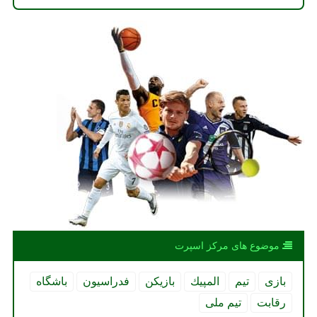
موضوع های مركز اسپرت
بازی
تیم
المپیك
بازیكن
فدراسیون
باشگاه
رقابت
تیم ملی