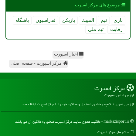
موضوع های مركز اسپرت
بازی
تیم
المپیك
بازیكن
فدراسیون
باشگاه
رقابت
تیم ملی
اخبار اسپورت
مرکز اسپورت - صفحه اصلی
مركز اسپرت
لوازم و لباس اسپورت
از زمین تمرین تا کوچه و خیابان، استایل و عملکرد خود را با مرکز اسپرت ارتقا دهید
markazisport.ir - مالکیت معنوی سایت مركز اسپرت متعلق به مالکین آن می باشد
میانبرهای مركز اسپرت