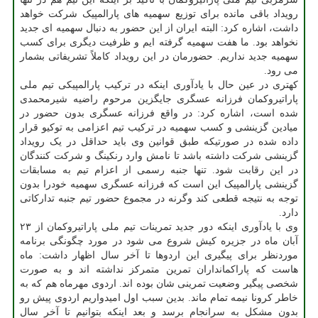
رویداد باقی مانده برای توزیع سهمیه های پارالمپیک شرکت خواهد
داشت، اشاره کرد: البته ایران از این حضور به دنبال سهمیه ای جدید
نخواهد بود. ما هفت سهمیه گرفته ایم و ظرفیت دیگری برای کسب
سهمیه جدید نداریم. حضورمان در این رویداد کاملاً تشریفاتی بشمار
می رود.
کهتری در عین حال با یادآوری اینکه در ترکیب پارالمپیکی تیم ملی
پاراتیروکمان فرزانه عسگری جایگزین مرحوم راضیه شیرمحمدی
شده است، اشاره کرد: در واقع فرزانه عسگری بدون حضور در
میادین گزینشی و کسب سهمیه در ترکیب تیم اعزامی به توکیو قرار
داده شده در صورتیکه طبق قوانین وی باید حداقل در یک رویداد
گزینشی شرکت داشته باشد تا نامش وارد رنکینگ و شرکت کنندگان
در این رقابت شود. تنها جنبه رسمی از اعزام تیم به مسابقات
گزینشی پارالمپیک این است که فرزانه عسگری سهمیه خودرا بدون
توجه به نتیجه قطعی کند وگرنه در مجموع حضور تیم جنبه تدارکاتی
دارد.
وی با یادآوری اینکه دور جدید تمرینات تیم ملی پاراتیروکمان از ۲۳
آبان ماه در جزیره کیش شروع می شود در مورد چگونگی برنامه
موردنظر برای پیگیری این اردوها تا آخر سال اظهار داشت: ماه
هاست که پاراکمانداران تمرین متمرکز نداشته اند و به صورت
شخصی پیگیر وضعیت تمرینی شان بوده اند. اردوی مهرماه هم که به
خاطر کرونا نیمه تمام ماند. بدین سبب اول امیدواریم اردوی پیش رو
بدون مشکل به سرانجام برسد و بعد اینکه بتوانیم تا آخر سال