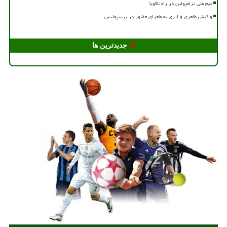
تیم ملی ترامپولین در راه ناگویا
واکنش طاهری و ایری به ماجرای حضور در پرسپولیس
جدیدترین ها