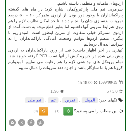
اردوهای ماهیانه و منظمی داشته باشیم.
سرمربی تیم ملی پاراتیروکمان اشاره کرد: در ماه های گذشته
پاراکمانداران با وجود دور بودن از اردوی متمرکز ۶۰ - ۵۰ درصد
تمرینات بدنسازی شان را انجام دادند. تا حد امکان نظارت لازم را هم
روی شرایط تمرینی آنها داشتیم اما بطور قطع نتیجه به دست آمده از
اردوی متمرکز خیلی متفاوت از تمرین اینطور است. امیدواریم با
پیگیری منظم اردوها بتوانیم وضعیت آمادگی پاراکمانداران را به
شرایط ایده آل برسانیم.
کهتری در آخر اظهار داشت: قبل از ورود پاراکمانداران به اردوی
پیش بینی شده در جزیره کیش از آنها تست PCR گرفته خواهد شد.
تمام پروتکل های بهداشتی لازم را هم رعایت می نماییم. امیدوارم
کرونا هم با ما سازگار باشد و اجازه دهد تمرینات را دنبال نماییم.
1399/08/19
15:18:00
1596
5
/
5.0
تگهای خبر:
المپیك
,
تمرین
,
تیم
,
تیم ملی
این مطلب را می پسندید؟
(0)
(1)
X