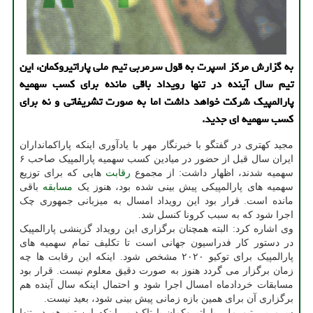
به گزارش مركز اسپرت به قول سرمربی تیم ملی پاراتیروكمان، این
تیم سال آینده در تنها رویداد باقی مانده برای كسب سهمیه
پارالمپیك شركت خواهد داشت اما به صورت تشریفاتی و نه برای
كسب سهمیه ای جدید.
مجید کهتری در گفتگو با خبرنگار مهر با یادآوری اینکه پاراکمانداران
ایران سال قبل از حضور در میادین کسب سهمیه پارالمپیک صاحب ۶
سهمیه شدند، اظهار داشت: از مجموع
رقابت
هایی که برای توزیع
سهمیه های پارالمپیکی پیش بینی شده بود، هنوز یک
مسابقه
باقی
مانده است. قرار بود این رویداد امسال به میزبانی جمهوری چک
اجرا شود که به سبب کرونا کنسل شد.
وی اشاره کرد: البته همچنان برگزاری این رویداد گزینشی پارالمپیک
در دستور کار فدراسیون جهانی است تا تکلیف تمام سهمیه های
پارالمپیک برای توکیو ۲۰۲۰ مشخص شود. اینکه این رقابت ها چه
زمان برگزار می گردد هنوز به صورت دقیق معلوم نیست. قرار بود
مسابقات خردادماه امسال اجرا شود و احتمال اینکه سال آینده هم
برگزاری آن برای همین بازه زمانی پیش بینی شود، بعید نیست.
سرمربی تیم ملی پاراتیروکمان با تاکید بر اینکه این تیم هم در تنها