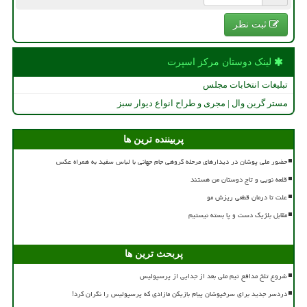
ثبت نظر
لینک دوستان مركز اسپرت
تبلیغات انتخابات مجلس
مستر گرین وال | مجری و طراح انواع دیوار سبز
پربیننده ترین ها
حضور ملی پوشان در دیدارهای مرحله گروهی جام جهانی با لباس سفید به همراه عکس
قلعه نویی و تاج دوستان من هستند
علت تا درمان قطعی ریزش مو
مقابل بلژیک دست و پا بسته نیستیم
پربحث ترین ها
شروع تلخ مدافع تیم ملی بعد از جدایی از پرسپولیس
دردسر جدید برای سرخپوشان پیام بازیکن مازادی که پرسپولیس را نگران کرد!